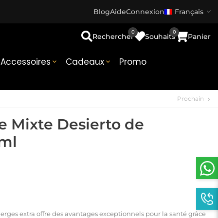
Blog
Aide
Connexion
Français
0
0
Rechercher
Souhaits
Panier
Accessoires
Cadeaux
Promo


Prochain
chevron_right
e Mixte Desierto de
ml
ierges extra offre des avantages exceptionnels pour la santé grâce