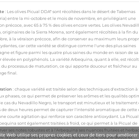
te
: Les olives Picual DDA* sont récoltées dans le désert de Tabernas
ria) entre la mi-octobre et le mois de novembre, en privilégiant une
on précoce, avec 65 à 75 % des olives encore vertes. Les olives Nevadil
 originaires de la Sierra Morena, sont également récoltées à la fin d
obre, à la véraison précoce, afin de conserver au maximum leurs propr
xydantes, car cette variété se distingue comme l'une des plus saines
agne et figure parmi les quatre plus saines du monde en raison de sa
 élevée en polyphénols. La variété Arbequina, quant à elle, est récol
 du processus de maturation, ce qui apporte douceur et fraîcheur au
ge final.
ration
: chaque variété est traitée selon des techniques d'extraction à 
ux phases, ce qui permet de préserver les arômes et les qualités opti
e cas du Nevadillo Negro, le transport est minutieux et le traitement
 de deux heures permet de capturer l'intensité aromatique de cette o
une courte agitation qui renforce son caractère antioxydant. La Picua
rbequina sont également traitées à froid, ce qui permet à la Picual de
ver ses notes robustes et à l'Arbequina ses nuances fruitées et herba
ite Web utilise ses propres cookies et ceux de tiers pour améliorer
 la pomme verte et l'amande, qui ajoutent une touche douce et