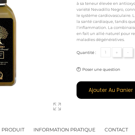
à sa teneur élevée en antioxyd
variété Nevadillo Negro, connu
le système cardiovasculaire. 
la santé cardiaque, tandis que
l'inflammation. La combinaison
en fait un allié naturel pour 
maladies dégénératives.
+
-
Quantité :
Poser une question
Ajouter Au Panier
U PRODUIT
INFORMATION PRATIQUE
CONTACT