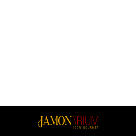
(1)
(41)
Huile D'olive Extra Vierge &
Oro Del Desierto Coupage Bio
Poivre De Cayenne Épicé
500ml, Huile D'olive Extra
250ml, Olis Solé
Vierge
Prix
Prix
5,90 €
14,80 €