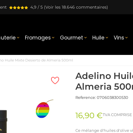
lent
4,9 / 5
(Voir les 18.646 commentaires)
uterie
Fromages
Gourmet
Huile
Vins





no Huile Mixte Desierto de Almeria 500ml
Adelino Huil
Almeria 500
Reference:
0706038300530
16,90 €
TVA COMPRISE
Ce mélange d'huiles d'olive v