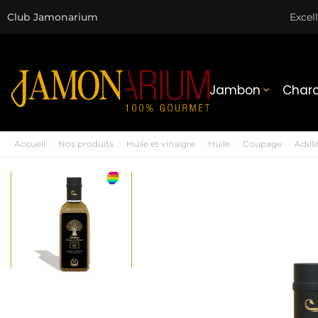
Club Jamonarium
Excel
Jambon
Charc

Accueil
Nos produits
Huile et vinaigre
Huile
Coupage
Adeli