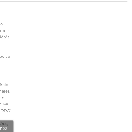
lo
u mois
iétés
tée au
froid
males.
 en
live,
l DDA*
cées,
 nos