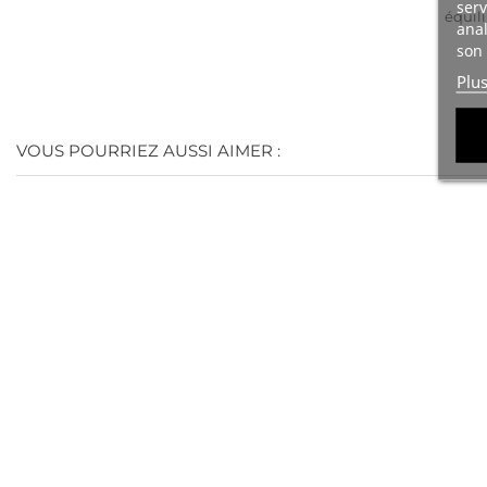
serv
équili
anal
son 
Plu
VOUS POURRIEZ AUSSI AIMER :