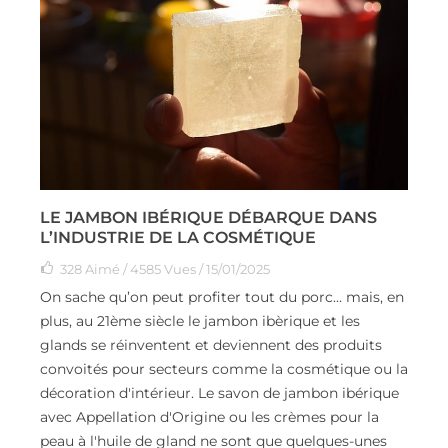
LE JAMBON IBÉRIQUE DÉBARQUE DANS
L’INDUSTRIE DE LA COSMÉTIQUE
328
Aimé
/ 4585 Vues / 15/01/2025
On sache qu’on peut profiter tout du porc… mais, en
plus, au 21ème siècle le jambon ibèrique et les
glands se réinventent et deviennent des produits
convoités pour secteurs comme la cosmétique ou la
décoration d'intérieur. Le savon de jambon ibérique
avec Appellation d'Origine ou les crèmes pour la
peau à l'huile de gland ne sont que quelques-unes