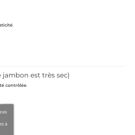
sticité
.
 jambon est très sec)
té contrôlée
.
 nos
.
nt à