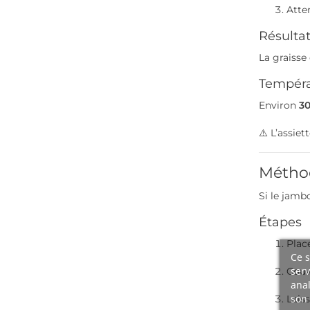
Atte
Résulta
La graiss
Températ
Environ
30
⚠️ L’assiet
Méthod
Si le jambo
Étapes
Place
Ce s
serv
Couv
anal
son 
Lais