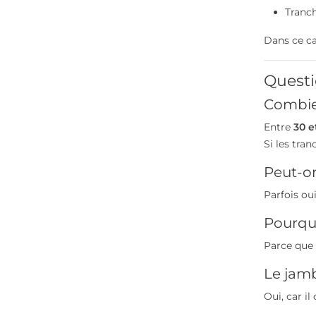
Tranc
Dans ce cas
Questi
Combie
Entre
30 e
Si les tran
Peut-on
Parfois ou
Pourquo
Parce que
Le jamb
Oui, car i