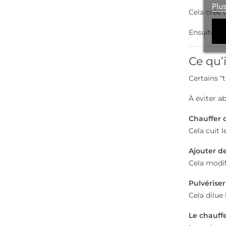
Plu
Cela crée
Ensuite, la
Ce qu’
Certains “
À éviter a
Chauffer 
Cela cuit 
Ajouter de 
Cela modifi
Pulvériser
Cela dilue
Le chauff