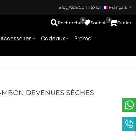
Blog
Aide
Connexion
Français
0
0
Rechercher
Souhaits
Panier
Accessoires
Cadeaux
Promo


AMBON DEVENUES SÈCHES