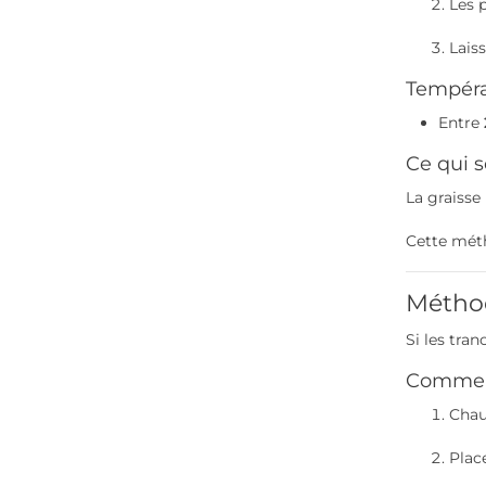
Les 
Lais
Températ
Entre
Ce qui 
La graisse
Cette mét
Méthod
Si les tra
Comment
Chau
Plac