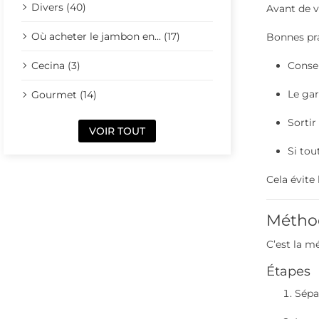
Divers (40)
Avant de v
Où acheter le jambon en... (17)
Bonnes pra
Cecina (3)
Conse
Le ga
Gourmet (14)
Sortir
VOIR TOUT
Si tou
Cela évite 
Méthod
C’est la m
Étapes
Sépa