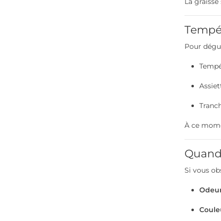
La graisse 
Tempér
Pour dégus
Tempér
Assiet
Tranch
À ce momen
Quand 
Si vous ob
Odeur
Coule