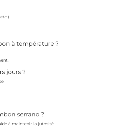
etc.).
bon à température ?
ent.
s jours ?
se.
ambon serrano ?
aide à maintenir la jutosité.