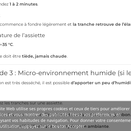
ndez
1 à 2 minutes
.
t
e commence à fondre légèrement et
la tranche retrouve de l’éla
ure de l’assiette
–35 °C
.
te doit être
tiède, jamais chaude
.
e 3 : Micro-environnement humide (si le
n est très desséché, il est possible
d’apporter un peu d’humidi
z les tranches sur une assiette.
ite Web utilise ses propres cookies et ceux de tiers pour améliorer
ices et vous montrer des publicités liées à vos préférences en
rez l’assiette avec
un film alimentaire sans toucher le jambon
ysant vos habitudes de navigation. Pour donner votre consenteme
utilisation, appuyez sur le bouton Accepter.
sez reposer
10 à 15 minutes à température ambiante
.