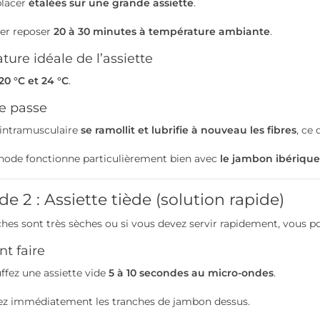
placer
étalées sur une grande assiette
.
ser reposer
20 à 30 minutes à température ambiante
.
ure idéale de l’assiette
20 °C et 24 °C
.
se passe
 intramusculaire
se ramollit et lubrifie à nouveau les fibres
, ce
hode fonctionne particulièrement bien avec
le jambon ibérique
e 2 : Assiette tiède (solution rapide)
nches sont très sèches ou si vous devez servir rapidement, vous p
 faire
ffez une assiette vide
5 à 10 secondes au micro-ondes
.
ez immédiatement les tranches de jambon dessus.