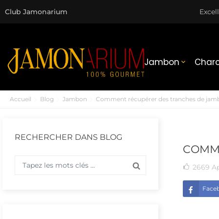
Club Jamonarium
Excel
Jambon
Charc

Accueil
Blog
Jambon
Comment récupérer des tranches de jam
RECHERCHER DANS BLOG
COMME
2669
A
Face