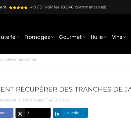
lent
4,9 / 5
(Voir les 18.646 commentaires)
uterie
Fromages
Gourmet
Huile
Vins





bon devenues sèches
NT RÉCUPÉRER DES TRANCHES DE J
ppréciée
/ 9008 Vues /
14/03/2026
book
X
LinkedIn