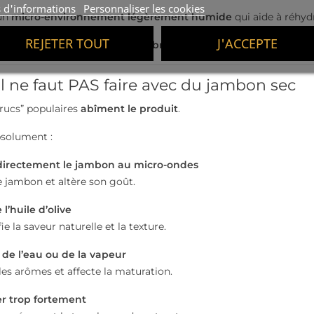
s d'informations
Personnaliser les cookies
 un
micro-environnement légèrement humide
qui aide à réhydr
REJETER TOUT
J'ACCEPTE
issez-les
5 à 10 minutes à l’air libre
avant de servir.
il ne faut PAS faire avec du jambon sec
trucs” populaires
abîment le produit
.
bsolument :
directement le jambon au micro-ondes
le jambon et altère son goût.
l’huile d’olive
e la saveur naturelle et la texture.
 de l’eau ou de la vapeur
 les arômes et affecte la maturation.
er trop fortement