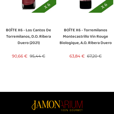
BOÎTE X6 - Los Cantos De
BOÎTE X6 - Torremilanos
Torremilanos, D.O. Ribera
Montecastrillo Vin Rouge
Duero (2021)
Biologique, A.O. Ribera Duero
Prix de base
Prix
Prix de base
Prix
90,66 €
95,44 €
63,84 €
67,20 €