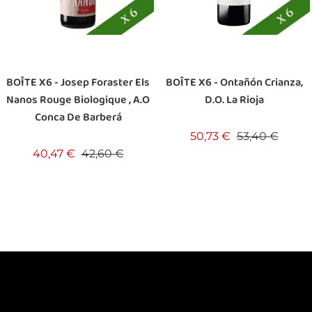
BOÎTE X6 - Josep Foraster Els
BOÎTE X6 - Ontañón Crianza,
Nanos Rouge Biologique , A.O
D.O. La Rioja
Conca De Barberá
Prix de base
Prix
50,73 €
53,40 €
Prix de base
Prix
40,47 €
42,60 €