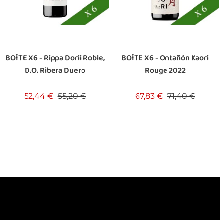
BOÎTE X6 - Rippa Dorii Roble,
BOÎTE X6 - Ontañón Kaori
D.O. Ribera Duero
Rouge 2022
Prix de base
Prix
Prix de base
Prix
52,44 €
55,20 €
67,83 €
71,40 €