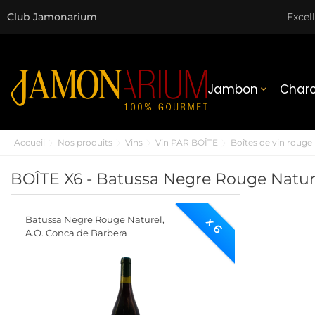
Club Jamonarium
Excel
Jambon
Charc

Accueil
Nos produits
Vins
Vin PAR BOÎTE
Boîtes de vin rouge
BOÎTE X6 - Batussa Negre Rouge Natur
Batussa Negre Rouge Naturel,
x 6
A.O. Conca de Barbera