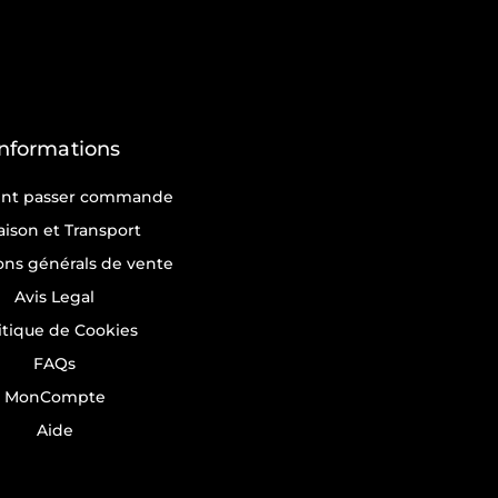
Informations
t passer commande
raison et Transport
ons générals de vente
Avis Legal
itique de Cookies
FAQs
MonCompte
Aide