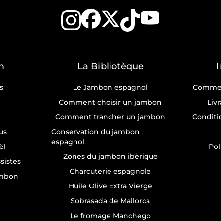
m
La Bibliotèque
s
Le Jambon espagnol
Commen
Comment choisir un jambon
Liv
Comment trancher un jambon
Conditi
us
Conservation du jambon
espagnol
ël
Pol
Zones du jambon ibèrique
sistes
Charcuterie espagnole
ambon
Huile Olive Extra Vierge
Sobrasada de Mallorca
Le fromage Manchego