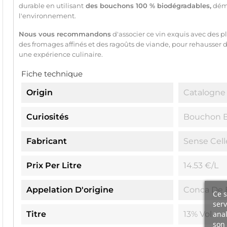
durable en utilisant
des bouchons 100 % biodégradables,
démo
l'environnement.
Nous vous recommandons
d'associer ce vin exquis avec des pl
des fromages affinés et des ragoûts de viande, pour rehausser d
une expérience culinaire.
Fiche technique
Origin
Catalogne
Curiosités
Bouchon B
Fabricant
Sense Cell
Prix Per Litre
14.53 €/L
Appelation D'origine
Conca De 
Ce s
serv
anal
Titre
13% Vol
son 