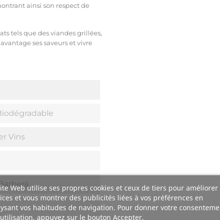
ntrant ainsi son respect de
ats tels que des viandes grillées,
avantage ses saveurs et vivre
iodégradable
er Vins
Barberá
ite Web utilise ses propres cookies et ceux de tiers pour améliorer
ices et vous montrer des publicités liées à vos préférences en
ysant vos habitudes de navigation. Pour donner votre consenteme
utilisation, appuyez sur le bouton Accepter.