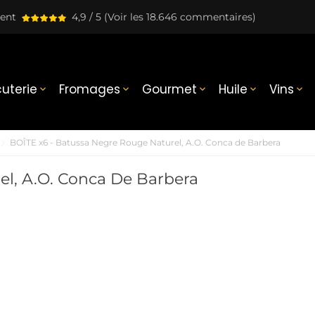
lent
4,9 / 5
(Voir les 18.646 commentaires)
uterie
Fromages
Gourmet
Huile
Vins





BOÎTE x6 - Batussa Negre Rouge Naturel, A.O. Conca de Barbera
el, A.O. Conca De Barbera