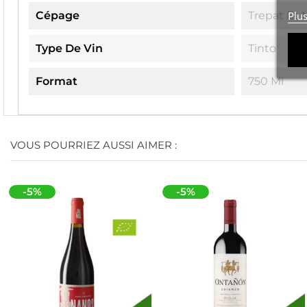
Plu
Cépage
Trepat Et
Type De Vin
Tinto
Format
750 Ml
VOUS POURRIEZ AUSSI AIMER :
-5%
-5%