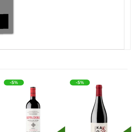
-5%
-5%