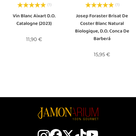
(1)
(1)
Vin Blanc Aixart D.O.
Josep Foraster Brisat De
Catalogne (2023)
Coster Blanc Natural
Biologique, D.O. Conca De
Barberá
Prix
11,90 €
Prix
15,95 €