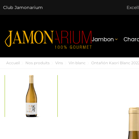
Club Jamonarium
Excel
Jambon
Charc

Accueil
Nos produits
Vins
Vin blanc
Ontañón Kaori Blanc 202