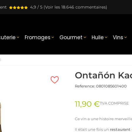
lent
4,9 / 5
(Voir les 18.646 commentaires)
uterie
Fromages
Gourmet
Huile
Vins





2
Ontañón Kao
Reference:
0801085601400
11,90 €
TVA COMPRISE
Ce vin a une histoire merveille
Il était une fois un
restaurant 