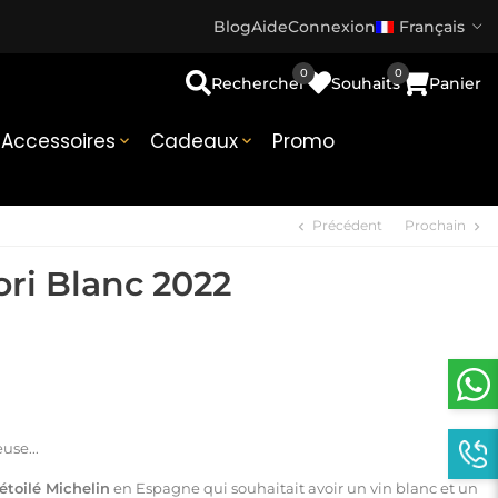
Blog
Aide
Connexion
Français
0
0
Rechercher
Souhaits
Panier
Accessoires
Cadeaux
Promo


Précédent
Prochain
chevron_left
chevron_right
ri Blanc 2022
use...
étoilé Michelin
en Espagne qui souhaitait avoir un vin blanc et un