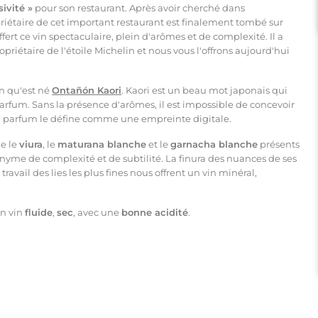
sivité »
pour son restaurant. Après avoir cherché dans
riétaire de cet important restaurant est finalement tombé sur
 offert ce vin spectaculaire, plein d'arômes et de complexité. Il a
opriétaire de l'étoile Michelin et nous vous l'offrons aujourd'hui
on qu'est né
Ontañón Kaori
. Kaori est un beau mot japonais qui
parfum. Sans la présence d'arômes, il est impossible de concevoir
on parfum le déﬁne comme une empreinte digitale.
ue le
viura
, le
maturana blanche
et le
garnacha blanche
présents
nyme de complexité et de subtilité. La ﬁnura des nuances de ses
travail des lies les plus fines nous offrent un vin minéral,
un vin
fluide
,
sec
, avec une
bonne acidité
.