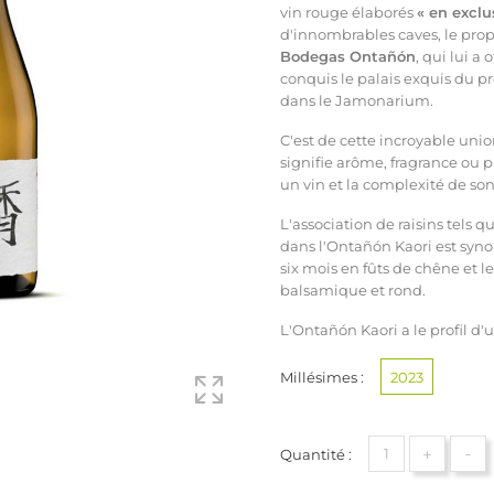
vin rouge élaborés
« en exclu
d'innombrables caves, le prop
Bodegas Ontañón
, qui lui a
conquis le palais exquis du pr
dans le Jamonarium.
C'est de cette incroyable uni
signifie arôme, fragrance ou 
un vin et la complexité de s
L'association de raisins tels q
dans l'Ontañón Kaori est syno
six mois en fûts de chêne et le 
balsamique et rond.
L'Ontañón Kaori a le profil d'
Millésimes :
2023
+
-
Quantité :