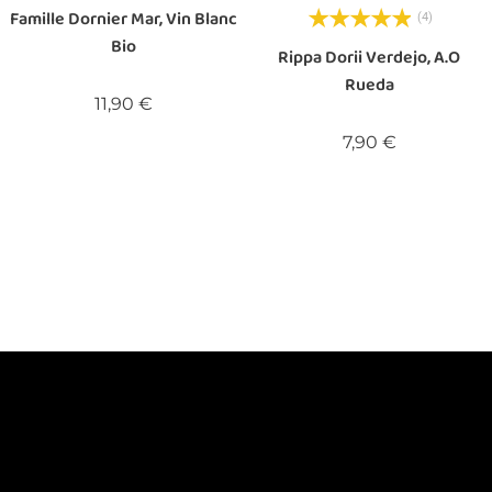
Famille Dornier Mar, Vin Blanc
(4)
Bio
Rippa Dorii Verdejo, A.O
Rueda
Prix
11,90 €
Prix
7,90 €