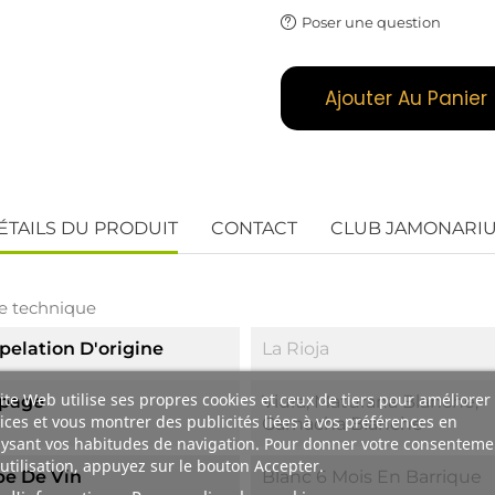
Poser une question
Ajouter Au Panier
ÉTAILS DU PRODUIT
CONTACT
CLUB JAMONARI
e technique
pelation D'origine
La Rioja
ite Web utilise ses propres cookies et ceux de tiers pour améliorer
page
Viura, Maturana Blanche,
ices et vous montrer des publicités liées à vos préférences en
Garnacha Blanche
ysant vos habitudes de navigation. Pour donner votre consenteme
utilisation, appuyez sur le bouton Accepter.
pe De Vin
Blanc 6 Mois En Barrique