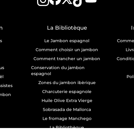
m
La Bibliotèque
s
Le Jambon espagnol
Commen
Comment choisir un jambon
Liv
Comment trancher un jambon
Conditi
us
Conservation du jambon
espagnol
ël
Pol
Zones du jambon ibèrique
sistes
Charcuterie espagnole
ambon
Huile Olive Extra Vierge
Sobrasada de Mallorca
Le fromage Manchego
La Bibliothèque