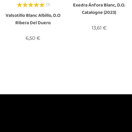
Exedra Ánfora Blanc, D.O.
(3)
Catalogne (2023)
Valsotillo Blanc Albillo, D.O
Ribera Del Duero
Prix
13,61 €
Prix
6,50 €