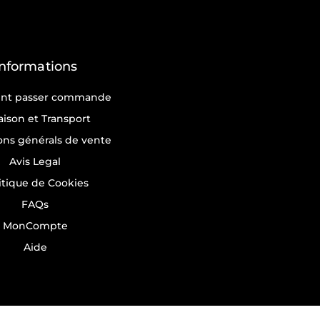
Informations
t passer commande
raison et Transport
ons générals de vente
Avis Legal
itique de Cookies
FAQs
MonCompte
Aide