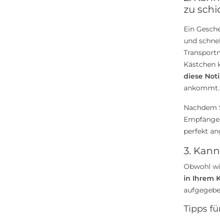
zu schi
Ein Gesche
und schnel
Transportm
Kästchen k
diese Noti
ankommt.
Nachdem S
Empfänge
perfekt an
3. Kan
Obwohl wir
in Ihrem K
aufgegeben
Tipps f