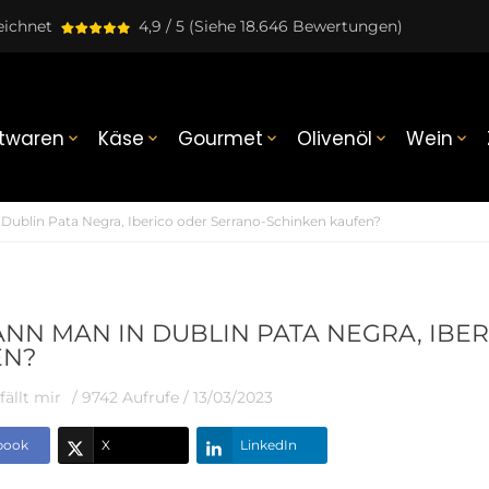
eichnet
4,9 / 5
(Siehe 18.646 Bewertungen)
twaren
Käse
Gourmet
Olivenöl
Wein





Dublin Pata Negra, Iberico oder Serrano-Schinken kaufen?
NN MAN IN DUBLIN PATA NEGRA, IBE
EN?
fällt mir
/ 9742 Aufrufe /
13/03/2023
book
X
LinkedIn