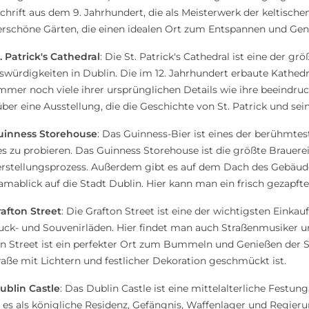
hrift aus dem 9. Jahrhundert, die als Meisterwerk der keltischen
rschöne Gärten, die einen idealen Ort zum Entspannen und Gen
. Patrick's Cathedral
: Die St. Patrick's Cathedral ist eine der g
würdigkeiten in Dublin. Die im 12. Jahrhundert erbaute Kathedr
mmer noch viele ihrer ursprünglichen Details wie ihre beeindru
ber eine Ausstellung, die die Geschichte von St. Patrick und sei
uinness Storehouse
: Das Guinness-Bier ist eines der berühmte
s zu probieren. Das Guinness Storehouse ist die größte Brauerei
rstellungsprozess. Außerdem gibt es auf dem Dach des Gebäude
mablick auf die Stadt Dublin. Hier kann man ein frisch gezapft
afton Street
: Die Grafton Street ist eine der wichtigsten Einka
k- und Souvenirläden. Hier findet man auch Straßenmusiker und
n Street ist ein perfekter Ort zum Bummeln und Genießen der 
raße mit Lichtern und festlicher Dekoration geschmückt ist.
ublin Castle
: Das Dublin Castle ist eine mittelalterliche Festun
es als königliche Residenz, Gefängnis, Waffenlager und Regierun