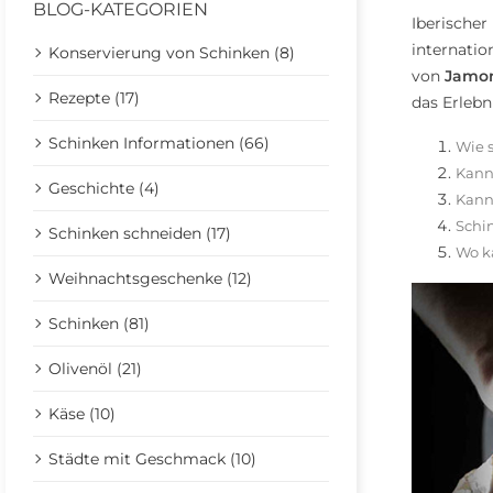
BLOG-KATEGORIEN
Iberischer
internatio
Konservierung von Schinken (8)
von
Jamo
Rezepte (17)
das Erlebn
Schinken Informationen (66)
Wie 
Kann
Geschichte (4)
Kann
Schi
Schinken schneiden (17)
Wo k
Weihnachtsgeschenke (12)
Schinken (81)
Olivenöl (21)
Käse (10)
Städte mit Geschmack (10)