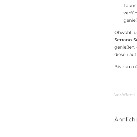
Touris
verfüg
genie
Obwohl
ib
Serrano-S
genießen, 
diesen aut
Bis zum n
Veröffentli
Ähnlich