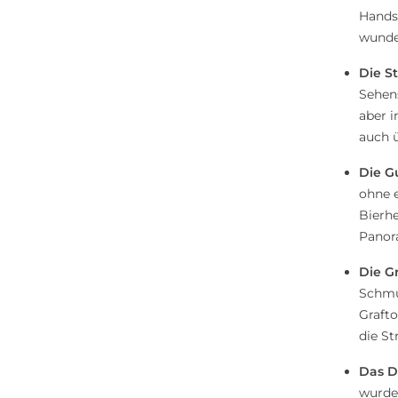
Handsc
wunde
Die St
Sehens
aber i
auch ü
Die G
ohne e
Bierhe
Panora
Die Gr
Schmuc
Grafto
die St
Das D
wurde 