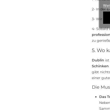
Wei
2- In der 
3- Wir sen
4- Sobald 
professio
zu genieße
5. Wo k
Dublin
ist
Schinken 
gibt nicht
einer gute
Die Mus
Das Tr
Neben 
Sammlu