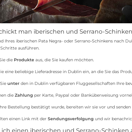
schickt man iberischen und Serrano-Schinke
d Ihres iberischen Pata Negra- oder Serrano-Schinkens nach Dubl
Schritte ausführen.
Sie die
Produkte
aus, die Sie kaufen möchten.
ie eine beliebige Lieferadresse in Dublin ein, an die Sie das Pr
 Sie
unter
den in Dublin verfügbaren Fluggesellschaften Ihre be
nen die
Zahlung
per Karte, Paypal oder Banküberweisung vorn
Ihre Bestellung bestätigt wurde, bereiten wir sie vor und senden
alten einen Link mit der
Sendungsverfolgung
und wir benachrich
 ich einen iberischen und Serrano-Schinken