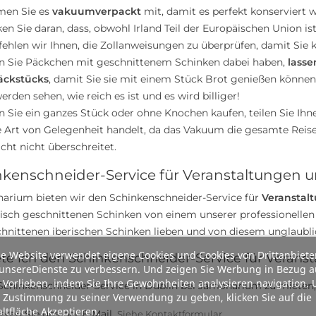
en Sie es
vakuumverpackt
mit, damit es perfekt konserviert w
en Sie daran, dass, obwohl Irland Teil der Europäischen Union ist
ehlen wir Ihnen, die Zollanweisungen zu überprüfen, damit Sie 
 Sie Päckchen mit geschnittenem Schinken dabei haben,
lasse
ckstücks
, damit Sie sie mit einem Stück Brot genießen könne
erden sehen, wie reich es ist und es wird billiger!
 Sie ein ganzes Stück oder ohne Knochen kaufen, teilen Sie Ihn
e Art von Gelegenheit handelt, da das Vakuum die gesamte Reis
cht nicht überschreitet.
nkenschneider-Service für Veranstaltungen 
arium bieten wir den Schinkenschneider-Service für
Veranstal
frisch geschnittenen Schinken von einem unserer professionellen
chnittenen iberischen Schinken lieben und von diesem unglaublic
e Website verwendet eigene Cookies und Cookies von Drittanbiete
te ich den Schinkenschneider-Service für Veranst
unsereDienste zu verbessern. Und zeigen Sie Werbung in Bezug a
 Vorlieben, indem Sie Ihre Gewohnheiten analysieren navigation.
chinkenschneider-Service in Dublin bei Jamonarium zu mieten,
 Zustimmung zu seiner Verwendung zu geben, klicken Sie auf die
ltfläche Akzeptieren.
ieren Sie uns per E-Mail.
.
Siehe Kontaktformular