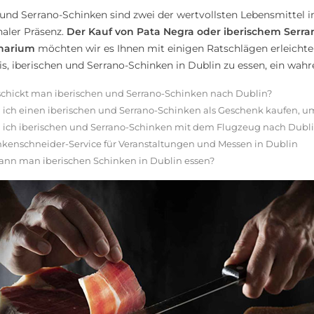
 und Serrano-Schinken sind zwei der wertvollsten Lebensmitte
naler Präsenz.
Der Kauf von Pata Negra oder iberischem Serra
narium
möchten wir es Ihnen mit einigen Ratschlägen erleichter
is, iberischen und Serrano-Schinken in Dublin zu essen, ein wahre
schickt man iberischen und Serrano-Schinken nach Dublin?
 ich einen iberischen und Serrano-Schinken als Geschenk kaufen, u
 ich iberischen und Serrano-Schinken mit dem Flugzeug nach Dub
nkenschneider-Service für Veranstaltungen und Messen in Dublin
ann man iberischen Schinken in Dublin essen?