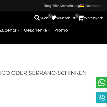
Blog
Hilfe
Anmeldung
Deutsch
0
0
Suche
Wunschliste
Warenkorb
Zubehör
Geschenke
Promo


RICO ODER SERRANO-SCHINKEN