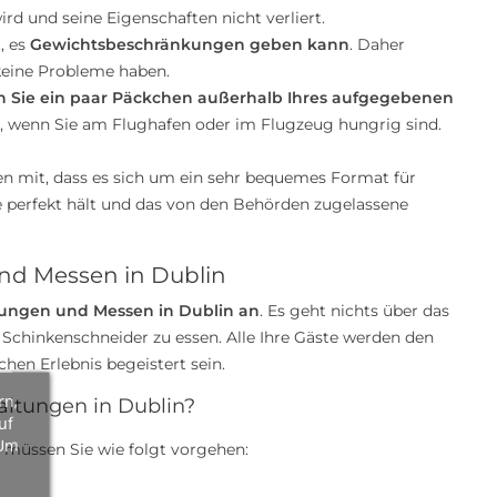
ird und seine Eigenschaften nicht verliert.
, es
Gewichtsbeschränkungen geben kann
. Daher
keine Probleme haben.
n Sie ein paar Päckchen außerhalb Ihres aufgegebenen
n, wenn Sie am Flughafen oder im Flugzeug hungrig sind.
en mit, dass es sich um ein sehr bequemes Format für
e perfekt hält und das von den Behörden zugelassene
und Messen in Dublin
tungen und Messen in Dublin an
. Es geht nichts über das
 Schinkenschneider zu essen. Alle Ihre Gäste werden den
hen Erlebnis begeistert sein.
rn,
altungen in Dublin?
uf
 Um
 müssen Sie wie folgt vorgehen: