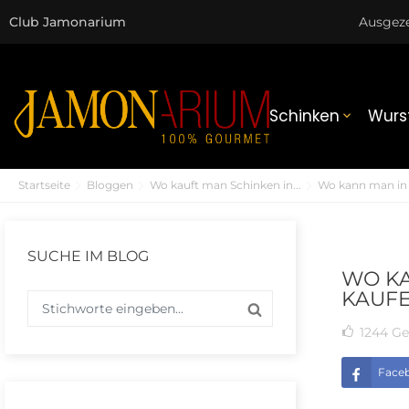
Club Jamonarium
Ausgez
Schinken
Wurs

Startseite
Bloggen
Wo kauft man Schinken in...
Wo kann man in 
SUCHE IM BLOG
WO KA
KAUF
1244
Ge
Face