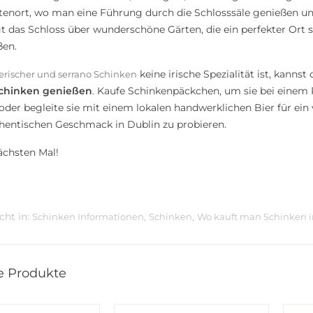
tenort, wo man eine Führung durch die Schlosssäle genießen u
t das Schloss über wunderschöne Gärten, die ein perfekter Ort 
ßen.
keine irische Spezialität ist, kannst
erischer und serrano Schinken
chinken genießen
. Kaufe Schinkenpäckchen, um sie bei einem 
oder begleite sie mit einem lokalen handwerklichen Bier für ein 
hentischen Geschmack in Dublin zu probieren.
ächsten Mal!
cht in:
,
,
Schinken Informationen
Schinken
Wo kauft man Schinken in
e Produkte