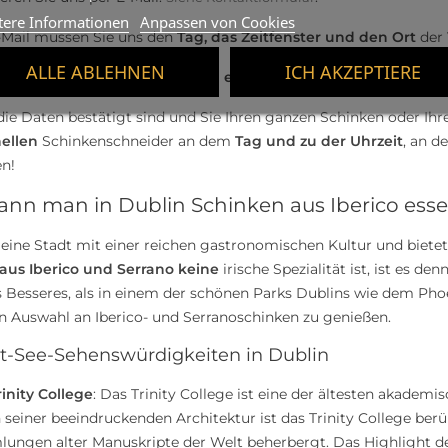
tere Informationen
Anpassen von Cookies
E-Mail müssen Sie uns den
Tag, das Zeitfenster und den Ort
der 
ALLE ABLEHNEN
ICH AKZEPTIERE
den Ihnen in
wenigen Stunden ein Angebot
mit allen Details 
die Daten bestätigt sind und Sie Ihren ganzen Schinken oder Ihr
nellen
Schinkenschneider an dem
Tag und zu der Uhrzeit
, an d
n!
ann man in Dublin Schinken aus Iberico ess
 eine Stadt mit einer reichen gastronomischen Kultur und bietet
aus Iberico und Serrano keine
irische Spezialität ist, ist es d
s Besseres, als in einem der schönen Parks Dublins wie dem Pho
n Auswahl an Iberico- und Serranoschinken zu genießen.
t-See-Sehenswürdigkeiten in Dublin
inity College
: Das Trinity College ist eine der ältesten akadem
seiner beeindruckenden Architektur ist das Trinity College berü
ngen alter Manuskripte der Welt beherbergt. Das Highlight der Bi