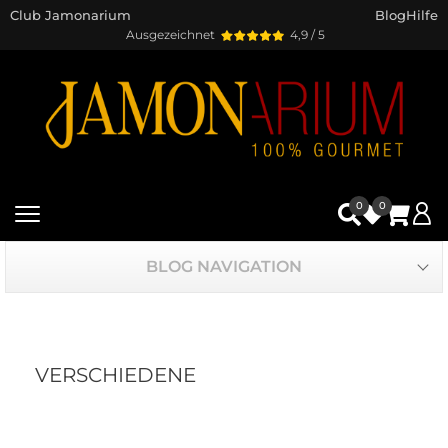
Club Jamonarium
Blog
Hilfe
Ausgezeichnet
4,9 / 5
0
0
BLOG NAVIGATION
VERSCHIEDENE