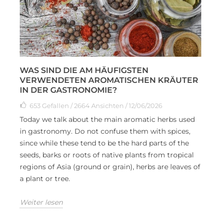
WAS SIND DIE AM HÄUFIGSTEN
VERWENDETEN AROMATISCHEN KRÄUTER
IN DER GASTRONOMIE?
653
Gefallen
/ 2664 Ansichten / 12/06/2026
Today we talk about the main aromatic herbs used
in gastronomy. Do not confuse them with spices,
since while these tend to be the hard parts of the
seeds, barks or roots of native plants from tropical
regions of Asia (ground or grain), herbs are leaves of
a plant or tree.
Weiter lesen