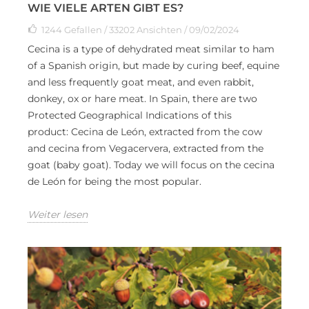
WIE VIELE ARTEN GIBT ES?
1244
Gefallen
/ 33202 Ansichten / 09/02/2024
Cecina is a type of dehydrated meat similar to ham
of a Spanish origin, but made by curing beef, equine
and less frequently goat meat, and even rabbit,
donkey, ox or hare meat. In Spain, there are two
Protected Geographical Indications of this
product: Cecina de León, extracted from the cow
and cecina from Vegacervera, extracted from the
goat (baby goat). Today we will focus on the cecina
de León for being the most popular.
Weiter lesen