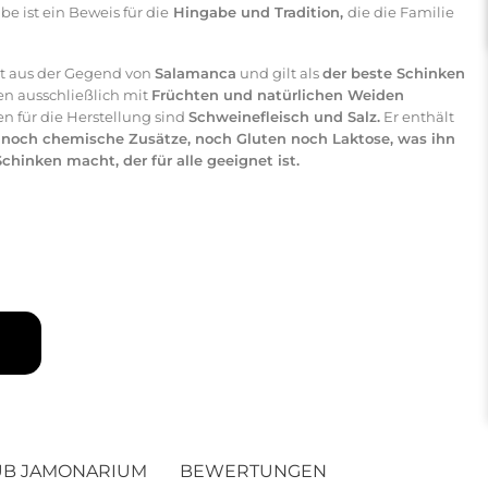
e ist ein Beweis für die
Hingabe und Tradition,
die die Familie
t aus der Gegend von
Salamanca
und gilt als
der beste Schinken
n ausschließlich mit
Früchten und natürlichen Weiden
n für die Herstellung sind
Schweinefleisch und Salz.
Er enthält
, noch chemische Zusätze, noch Gluten noch Laktose, was ihn
hinken macht, der für alle geeignet ist.
UB JAMONARIUM
BEWERTUNGEN