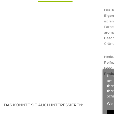
Der J
Eigen
ist l
Farbe
aroma
Gesc
Gründ
Herku
Reifez
Feedi
Produ
Dies
um 
Ihre
Ihre
Scha
Wei
DAS KÖNNTE SIE AUCH INTERESSIEREN: