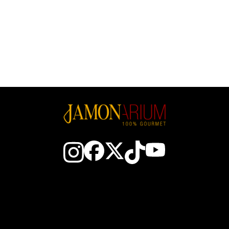
Preis
238,70 €
116 €/Kg
108,50 €/Kg
aktieren Sie uns
Der spanische Schin