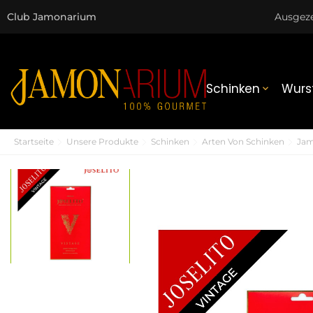
Club Jamonarium
Ausgez
Schinken
Wurs

Startseite
Unsere Produkte
Schinken
Arten Von Schinken
Jam