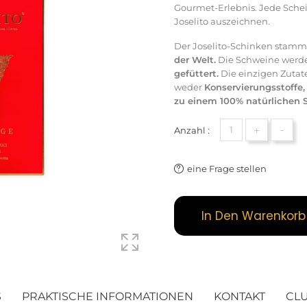
Gourmet-Erlebnis. Jede Scheib
Joselito auszeichnen.
Der Joselito-Schinken stamm
der Welt.
Die Schweine werde
gefüttert.
Die einzigen Zutate
weder
Konservierungsstoffe
zu einem 100% natürlichen Sc
+
-
Anzahl :
eine Frage stellen
In Den Warenkorb
S
PRAKTISCHE INFORMATIONEN
KONTAKT
CL