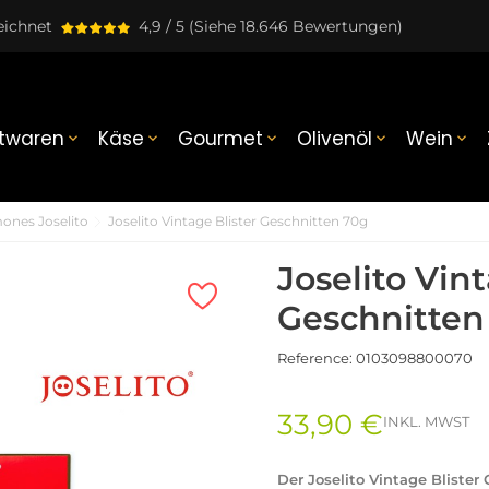
eichnet
4,9 / 5
(Siehe 18.646 Bewertungen)
twaren
Käse
Gourmet
Olivenöl
Wein





ones Joselito
Joselito Vintage Blister Geschnitten 70g
Joselito Vint
Geschnitten
Reference:
0103098800070
33,90 €
INKL. MWST
Der Joselito Vintage Bliste