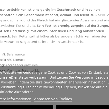
oselito-Schinken ist einzigartig im Geschmack und in seinen
schaften. Sein Geschmack ist sanft, delikat und leicht süß.
Sein S
ang und schlank und das Fleisch hat ein glänzendes Aussehen und ei
 zwischen Rot und Lila.
Sein Fett ist cremig, zergeht auf der Zunge,
tisch und flüssig, mit einem intensiven und lang anhaltenden
hmack.
Sein Fettanteil ist höher als bei anderen Schinken, einer der
e, warum er so gut und so intensiv im Geschmack ist.
nft:
Salamanca
eit:
+80 Monate
ng:
Acorns and pastures
cer:
Carnicas Joselito S.L.
e Website verwendet eigene Cookies und Cookies von Drittanbiete
unsereDienste zu verbessern. Und zeigen Sie Werbung in Bezug a
 Vorlieben, indem Sie Ihre Gewohnheiten analysieren navigation.
 Zustimmung zu seiner Verwendung zu geben, klicken Sie auf die
ltfläche Akzeptieren.
tere Informationen
Anpassen von Cookies