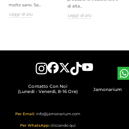
a
molto sano. Se...
di alta...
J
Leggi di più
Leggi di più
L
Contatto Con Noi
Jamonarium
(Lunedì - Venerdì, 8-16 Ore)
Per Email:
info@jamonarium.com
Per WhatsApp:
cliccando qui