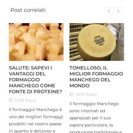
Post correlati
SALUTE: SAPEVI I
TOMELLOSO, IL
C
VANTAGGI DEL
MIGLIOR FORMAGGIO
FORMAGGIO
MANCHEGO DEL
MANCHEGO COME
MONDO
FONTE DI PROTEINE?
1479
Piace
1478
Piace
Il formaggio Manchego
O
Il formaggio Manchego è
sono rinomati ed
i
uno dei migliori formaggi
apprezzati per il suo
f
prodotti nel nostro paese
sapore particolare, la
s
in quanto è delizioso e
produzione tradizionale e
p