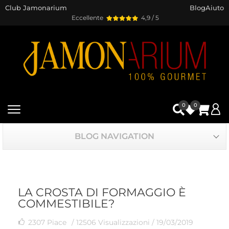
Club Jamonarium
Blog
Aiuto
Eccellente
4,9 / 5
0
0
BLOG NAVIGATION
LA CROSTA DI FORMAGGIO È
COMMESTIBILE?
2307
Piace
/ 12506 Visualizzazioni /
19/03/2019