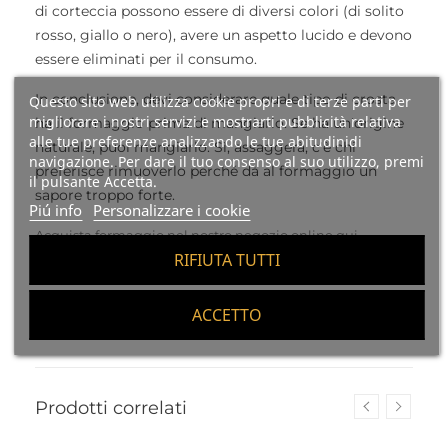
di corteccia possono essere di diversi colori (di solito
rosso, giallo o nero), avere un aspetto lucido e devono
essere eliminati per il consumo.
In conclusione, devi considerare quale tipo di crosta
Questo sito web utilizza cookie propri e di terze parti per
migliorare i nostri servizi e mostrarti pubblicità relativa
ha il formaggio prima di mangiarlo. Se ha un'origine
alle tue preferenze analizzando le tue abitudinidi
naturale, puoi mangiarlo. Sì, assaggerà, c'è chi
navigazione. Per dare il tuo consenso al suo utilizzo, premi
preferisce rimuoverlo perché dà al formaggio un
il pulsante Accetta.
sapore troppo forte.
Piú info
Personalizzare i cookie
Acquista formaggio nel nostro negozio online qui
RIFIUTA TUTTI
ACCETTO
Pubblicato in:
Formaggio
Prodotti correlati