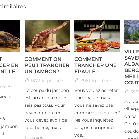
 similaires
VILL
SAVE
T
COMMENT ON
COMMENT
ALBA
CER EN
PEUT TRANCHER
TRANCHER UNE
BERC
NT LE
UN JAMBON?
ÉPAULE
MEIL
1872
Appréciée
3981
Appréciée
COUT
réciée
La coupe du jambon
Vous voulez acheter
35
sieurs
est un art que ne le
une épaule mais
Aujour
r
sais pas tous. Pour
vous ne savez pas
village
devenir un expert,
comment la couper?
on par
 à
vous devez avoir de
Ne vous inquiétez
Ce n'es
n jambon
la patience, mais...
pas, on comprend
des de
st-il
vos...
Lire plus
tourist