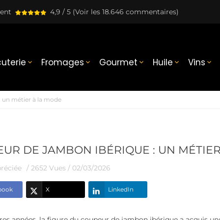
lent
4,9 / 5
(Voir les 18.646 commentaires)
uterie
Fromages
Gourmet
Huile
Vins





 un métier à la mode
UR DE JAMBON IBÉRIQUE : UN MÉTIER
réciée
/ 2652 Vues /
02/03/2026
book
X
LinkedIn
res années, la figure du coupeur de jambon ibérique a acquis u