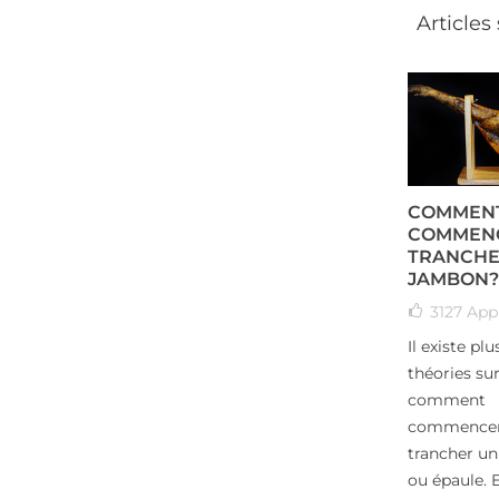
Articles
COMMEN
COMMEN
TRANCHE
JAMBON?
3127
App
Il existe plu
théories su
comment
commencer
trancher u
ou épaule. E