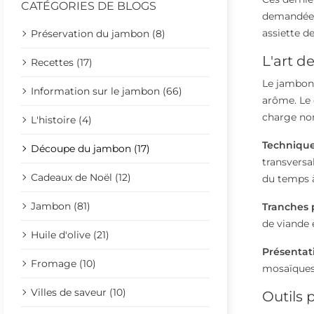
CATÉGORIES DE BLOGS
demandée lo
assiette d
Préservation du jambon (8)
L'art d
Recettes (17)
Le jambon 
Information sur le jambon (66)
arôme. Le 
charge non
L'histoire (4)
Technique
Découpe du jambon (17)
transversa
Cadeaux de Noël (12)
du temps 
Jambon (81)
Tranches 
de viande 
Huile d'olive (21)
Présentat
Fromage (10)
mosaïques 
Villes de saveur (10)
Outils 