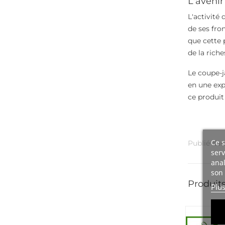
L'aveni
L'activité
de ses fro
que cette p
de la riche
Le coupe-j
en une exp
ce produi
Ce s
Publié dan
serv
anal
son 
Produits
Plu