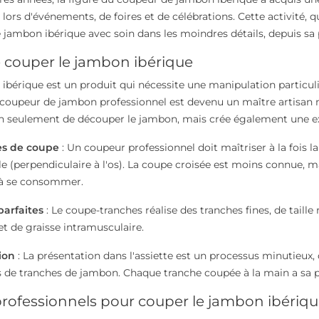
rs d'événements, de foires et de célébrations. Cette activité, qui 
e jambon ibérique avec soin dans les moindres détails, depuis sa 
e couper le jambon ibérique
ibérique est un produit qui nécessite une manipulation particuliè
coupeur de jambon professionnel est devenu un maître artisan m
 seulement de découper le jambon, mais crée également une exp
s de coupe
: Un coupeur professionnel doit maîtriser à la fois l
le (perpendiculaire à l'os). La coupe croisée est moins connue, m
à se consommer.
parfaites
: Le coupe-tranches réalise des tranches fines, de tail
et de graisse intramusculaire.
ion
: La présentation dans l'assiette est un processus minutieux,
de tranches de jambon. Chaque tranche coupée à la main a sa p
professionnels pour couper le jambon ibériq