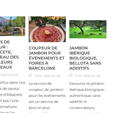
ES DE
UR :
COUPEUR DE
JAMBON
CETE,
JAMBON POUR
IBÉRIQUE
EAU DES
ÉVÉNEMENTS ET
BIOLOGIQUE,
LEURS
FOIRES À
BELLOTA SANS
EAUX
BARCELONE
ADDITIFS
7
Appréciée
1489
Appréciée
1299
Appréciée
d'hui dans nos
Le service de
Savourez le jambon
s de saveur,
coupeur de jambon
ibérique biologique :
le d’Albacete.
pour les événements
authentique, sans
t pas l'une
est un service de
additifs ni
stinations
plus en plus
conservateurs,
iques les...