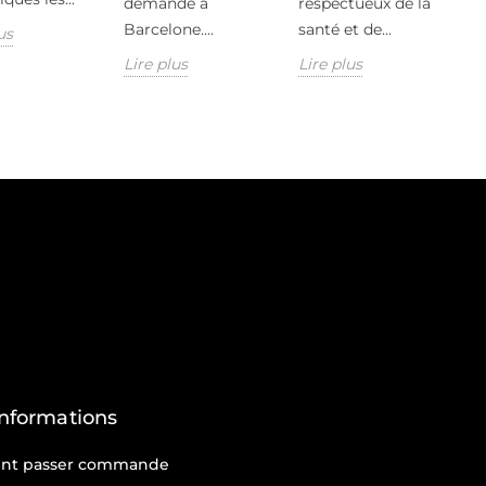
demandé à
respectueux de la
Barcelone....
santé et de...
us
Lire plus
Lire plus
Informations
t passer commande