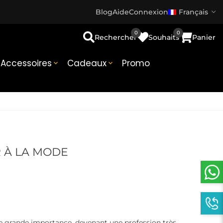
Blog
Aide
Connexion
Français
0
0
Rechercher
Souhaits
Panier
Accessoires
Cadeaux
Promo


 À LA MODE
ne grande importance, devenant une profession très