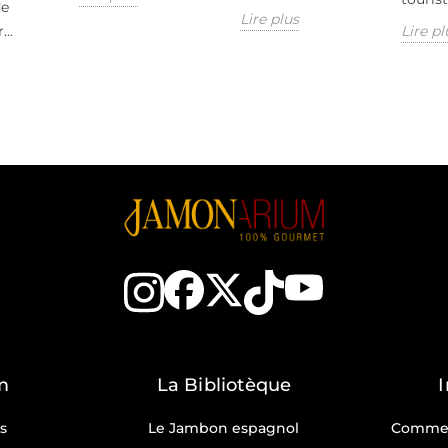
de
Lire plus
Lire pl
..
m
La Bibliotèque
s
Le Jambon espagnol
Commen