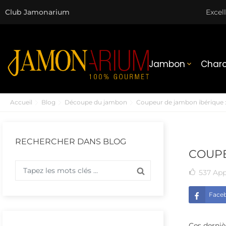
Club Jamonarium
Excel
Jambon
Charc

Accueil
Blog
Découpe du jambon
Coupeur de jambon ibérique :
RECHERCHER DANS BLOG
COUPE
537
App
Face
Ces derniè