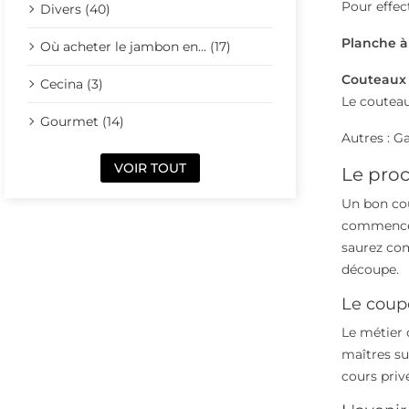
Pour effec
Divers (40)
Planche à
Où acheter le jambon en... (17)
Couteaux
Cecina (3)
Le couteau
Gourmet (14)
Autres : Ga
VOIR TOUT
Le pro
Un bon cou
commencer 
saurez com
découpe.
Le coupe
Le métier 
maîtres sui
cours privé