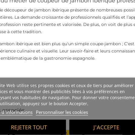
r du métier de coupeur de jambon ibérique profes
 de découpeur de jambon ibérique présente de nombreuses possibi
ntières. La demande croissante de professionnels qualifiés et l’a
rofession reste pertinente et valorisée. De plus, on voit de plus 
sse à cette tradition.
ambon ibérique est bien plus qu'un simple coupe-jambon ; C'es
érience culinaire et visuelle. Leur savoir-faire et leurs connaiss
t emblématique de la gastronomie espagnole.
ite Web utilise ses propres cookies et ceux de tiers pour améliorer
s:
Découpe du jambon
ices et vous montrer des publicités liées à vos préférences en
ysant vos habitudes de navigation. Pour donner votre consenteme
utilisation, appuyez sur le bouton Accepter.
 associés
s d'informations
Personnaliser les cookies
REJETER TOUT
J'ACCEPTE