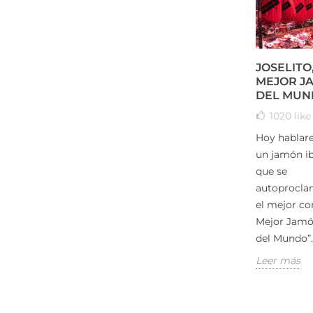
JOSELITO,
MEJOR J
DEL MUN
1020
like
Hoy hablar
un jamón ib
que se
autoprocl
el mejor co
Mejor Jamó
del Mundo”..
Leer más