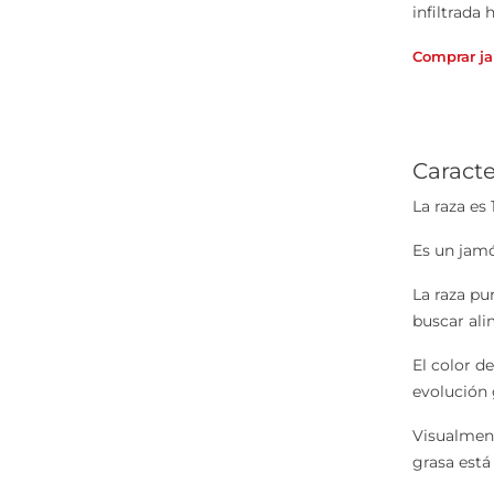
infiltrada
Comprar ja
Caracte
La raza es
Es un jamó
La raza pu
buscar ali
El color d
evolución 
Visualment
grasa está