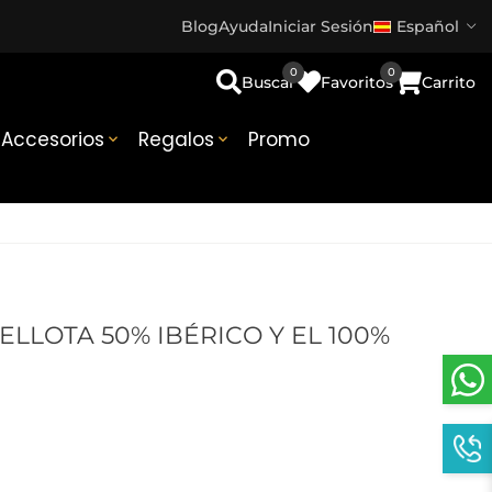
Blog
Ayuda
Iniciar Sesión
Español
0
0
Buscar
Favoritos
Carrito
Accesorios
Regalos
Promo


ELLOTA 50% IBÉRICO Y EL 100%