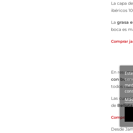
La capa de
ibéricos 1
La
grasa e
boca es má
Comprar ja
En resumen
Este
serv
con buena
medi
todos nues
cons
Las curaci
Más
de
Bellota
Comprar ja
Desde Jam