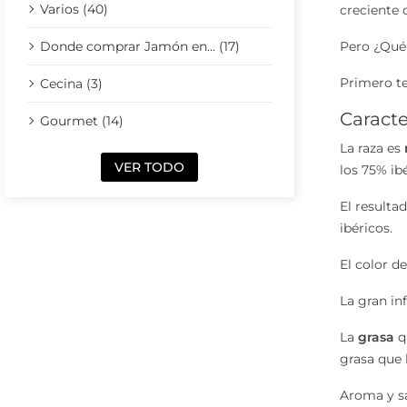
Varios (40)
creciente
Donde comprar Jamón en... (17)
Pero ¿Qué 
Primero te
Cecina (3)
Caracte
Gourmet (14)
La raza es
VER TODO
los 75% ibé
El resulta
ibéricos.
El color d
La gran in
La
grasa
q
grasa que 
Aroma y sa