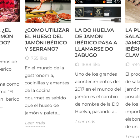
 ¿EL
¿COMO UTILIZAR
LA DO HUELVA
LA P
AMÓN
EL HUESO DEL
DE JAMÓN
SALA
DO?
JAMÓN IBÉRICO
IBÉRICO PASA A
JAMO
Y SERRANO?
LLAMARSE DO
IBÉRI
JABUGO
CLAV
755
like
emos de
1888
like
49
En el mundo de la
erico
Uno de los grandes
El pro
gastronomia,
acontecimientos del
de sal
cocinillas y amantes
ama como
2017 en el mundo del
jamón 
de la cocina
mo “El
jamón es el cambio
posibl
gourmet es sabido
n Iberico
de nombre de la DO
de los
que el hueso de
..
Huelva, pasando a...
import
jamón y paleta...
elabora
Leer más
Leer más
de un..
Leer 