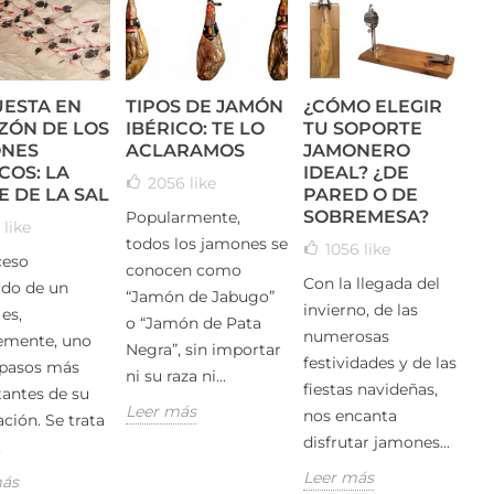
UESTA EN
TIPOS DE JAMÓN
¿CÓMO ELEGIR
ZÓN DE LOS
IBÉRICO: TE LO
TU SOPORTE
NES
ACLARAMOS
JAMONERO
COS: LA
IDEAL? ¿DE
2056
like
E DE LA SAL
PARED O DE
SOBREMESA?
Popularmente,
4
like
todos los jamones se
1056
like
ceso
conocen como
Con la llegada del
ado de un
“Jamón de Jabugo”
invierno, de las
es,
o “Jamón de Pata
numerosas
emente, uno
Negra”, sin importar
festividades y de las
 pasos más
ni su raza ni...
fiestas navideñas,
antes de su
Leer más
nos encanta
ción. Se trata
disfrutar jamones...
.
Leer más
más