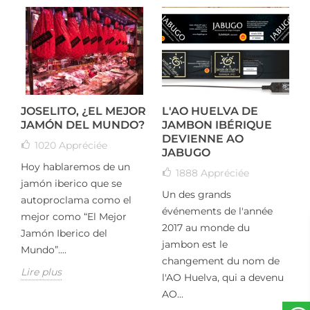
JOSELITO, ¿EL MEJOR
L'AO HUELVA DE
L
JAMÓN DEL MUNDO?
JAMBON IBÉRIQUE
DEVIENNE AO
L
1020
Appréciée
JABUGO
Hoy hablaremos de un
1888
Appréciée
L
jamón iberico que se
Un des grands
t
s
autoproclama como el
événements de l'année
u
mejor como “El Mejor
2017 au monde du
i
Jamón Iberico del
jambon est le
d
Mundo”....
changement du nom de
d
Lire plus
l'AO Huelva, qui a devenu
L
AO...