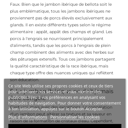
Faux. Bien que le jambon ibérique de bellota soit le
plus emblématique, tous les jambons ibériques ne
proviennent pas de porcs élevés exclusivement aux
glands. Il en existe différents types selon le régime
alimentaire : appât, appât des champs et gland. Les
porcs à l'engrais se nourrissent principalement
d'aliments, tandis que les porcs à l'engrais de plein
champ combinent des aliments avec des herbes sur
des pâturages extensifs. Tous ces jambons partagent
la qualité caractéristique de la race ibérique, mais
chaque type offre des nuances uniques qui reflètent
son éducation.
Ce site Web utilise ses propres cookies et ceux de tiers
5. Le jambon ibérique ne doit jamais
pour améliorer nos services et vous montrer des
publicités liées à vos préférences en analysant vos
être congelé
habitudes de navigation. Pour donner votre consentement
C'est vrai, mais avec des exceptions. La congélation
à son utilisation, appuyez sur le bouton Accepter.
d'un jambon peut altérer sa texture et sa saveur en
Plus d'informations
Personnaliser les cookies
raison de la formation de cristaux d'eau. Cependant,
s’il n’y a pas d’autre option, l’astuce consiste à le