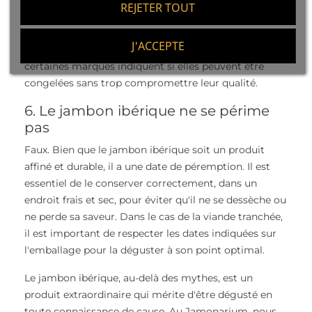
REJETER TOUT
mettre sous vide et à le décongeler lentement, de
préférence au réfrigérateur. Dans le cas des
J'ACCEPTE
enveloppes de jambon déjà découpé et emballé,
certaines marques indiquent si elles peuvent être
congelées sans trop compromettre leur qualité.
6. Le jambon ibérique ne se périme
pas
Faux. Bien que le jambon ibérique soit un produit
affiné et durable, il a une date de péremption. Il est
essentiel de le conserver correctement, dans un
endroit frais et sec, pour éviter qu'il ne se dessèche ou
ne perde sa saveur. Dans le cas de la viande tranchée,
il est important de respecter les dates indiquées sur
l'emballage pour la déguster à son point optimal.
Le jambon ibérique, au-delà des mythes, est un
produit extraordinaire qui mérite d'être dégusté en
toute connaissance de cause. Au Jamonarium, nous