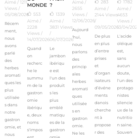
283
1782
Aimé
/
Aimé
/ 1211
MONDE
?
2655
Views /
Aimé
/
Aimé
/
553
1339
Views /
05/08/2026
2144 Views
4653
12/06/2026
Aimé
/
Aimé
/
/
Views /
Récem
2228
3831 Views
09/05/2026
13/04/202
Aujourd
ment,
Views /
/
De plus
L'acide
'hui,
nous
14/07/2026
06/07/2026
en plus
oléique
nous
avons
Quand
Le
d’entre
est,
parlons
parlé
on
jambon
prises
sans
des
des
recherc
ibériqu
et
aucun
princip
herbes
he le
e est
d’organ
doute,
ales
aromati
summu
l'un des
isateurs
l'un des
herbes
ques les
m de la
produit
d’événe
protago
aromati
plus
gastron
s les
ments
nistes
ques
utilisée
omie
plus
danois
silencie
utilisée
s dans
ibériqu
emblé
cherche
ux de la
s en
notre
e, deux
matiqu
nt à
nutritio
gastron
gastron
noms
es de la
propose
n saine.
omie.
omie, et
s'impos
gastron
r des
Souven
Ne les
nous
ent
omie