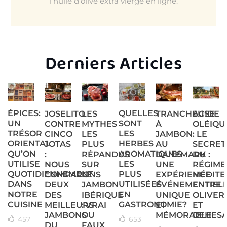
l’huile d’olive extra vierge en ligne.
.
.
Derniers Articles
QUELLES
ÉPICES:
JOSELITO
LES
TRANCHEUSE
ACIDE
SONT
UN
CONTRE
MYTHES
À
OLÉIQU
LES
TRÉSOR
CINCO
LES
JAMBON
: LE
HERBES
ORIENTAL
JOTAS
PLUS
AU
SECRET
AROMATIQUES
QU’ON
:
RÉPANDUS
DANEMARK :
DU
LES
UTILISE
NOUS
SUR
UNE
RÉGIME
PLUS
QUOTIDIENNEMENT
COMPARONS
LE
EXPÉRIENCE
MÉDIT
UTILISÉES
DANS
DEUX
JAMBON
ÉVÉNEMENTIEL
ENTRE
EN
NOTRE
DES
IBÉRIQUE
UNIQUE
OLIVER
GASTRONOMIE?
CUISINE
MEILLEURS
: VRAI
ET
ET
JAMBONS
OU
MÉMORABLE
DEHES
653
457
DU
FAUX