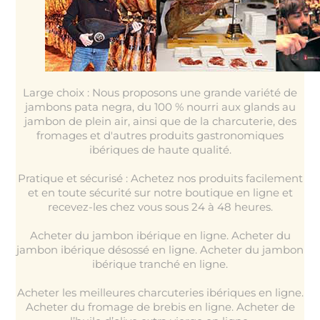
Large choix : Nous proposons une grande variété de
jambons pata negra, du 100 % nourri aux glands au
jambon de plein air, ainsi que de la charcuterie, des
fromages et d'autres produits gastronomiques
ibériques de haute qualité.
Pratique et sécurisé : Achetez nos produits facilement
et en toute sécurité sur notre boutique en ligne et
recevez-les chez vous sous 24 à 48 heures.
Acheter du jambon ibérique en ligne. Acheter du
jambon ibérique désossé en ligne. Acheter du jambon
ibérique tranché en ligne.
Acheter les meilleures charcuteries ibériques en ligne.
Acheter du fromage de brebis en ligne. Acheter de