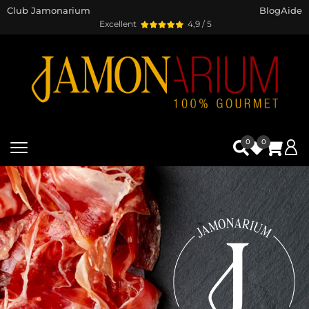
Club Jamonarium
Blog
Aide
Excellent
4,9 / 5
0
0