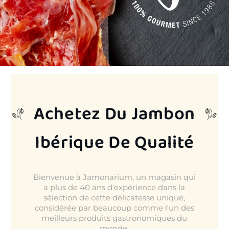
.
.
Achetez Du Jambon
Ibérique De Qualité
.
Bienvenue à Jamonarium, un magasin qui
a plus de 40 ans d'expérience dans la
sélection de cette délicatesse unique,
considérée par beaucoup comme l'un des
meilleurs produits gastronomiques du
monde.