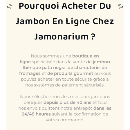
Pourquoi Acheter Du
Jambon En Ligne Chez
Jamonarium ?
.
Nous sommes une
boutique en
ligne
spécialisée dans la vente de
jambon
Ibérique pata negra
,
de charcuterie
,
de
fromages
et
de produits gourmet
où vous
pouvez acheter en toute sécurité grâce à
nos systèmes de paiement sécurisés.
Nous sélectionnons les meilleurs jambons
ibériques
depuis plus de 40 ans
et tous
nos envois quittent notre entrepôt
dans les
24/48 heures
suivant la confirmation de
votre commande.