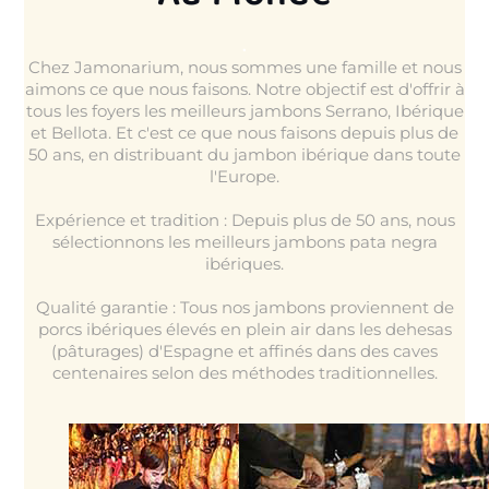
.
Chez Jamonarium, nous sommes une famille et nous
aimons ce que nous faisons.
Notre objectif est d'offrir à
tous les foyers les meilleurs jambons Serrano, Ibérique
et Bellota.
Et c'est ce que nous faisons depuis plus de
50 ans, en distribuant du jambon ibérique dans toute
l'Europe.
Expérience et tradition : Depuis plus de 50 ans, nous
sélectionnons les meilleurs jambons pata negra
ibériques.
Qualité garantie : Tous nos jambons proviennent de
porcs ibériques élevés en plein air dans les dehesas
(pâturages) d'Espagne et affinés dans des caves
centenaires selon des méthodes traditionnelles.