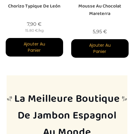
Chorizo Typique De León
Mousse Au Chocolat
Mareterra
Prix
7,90 €
15.80 €/kg
Prix
5,95 €
Ajouter Au
Ajouter Au
Panier
Panier
.
.
La Meilleure Boutique
De Jambon Espagnol
Au Monde