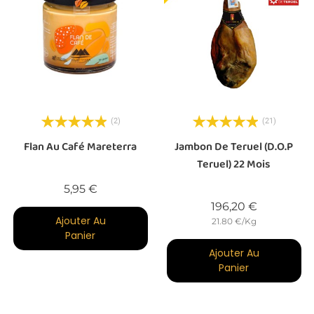
(2)
(21)
Flan Au Café Mareterra
Jambon De Teruel (D.O.P
Teruel) 22 Mois
Prix
5,95 €
Prix
196,20 €
Ajouter Au
21.80 €/Kg
Panier
Ajouter Au
Panier