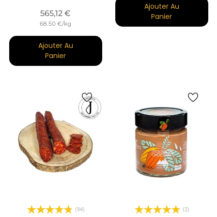
Ajouter Au
Prix
565,12 €
Panier
68.50 €/kg
Ajouter Au
Panier
(94)
(2)