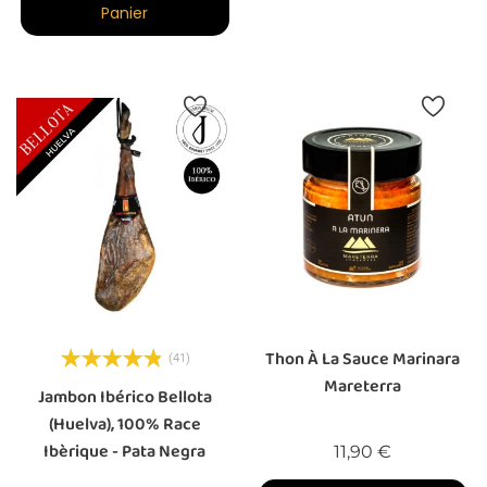
Panier
Thon À La Sauce Marinara
(41)
Mareterra
Jambon Ibérico Bellota
(Huelva), 100% Race
Ibèrique - Pata Negra
Prix
11,90 €