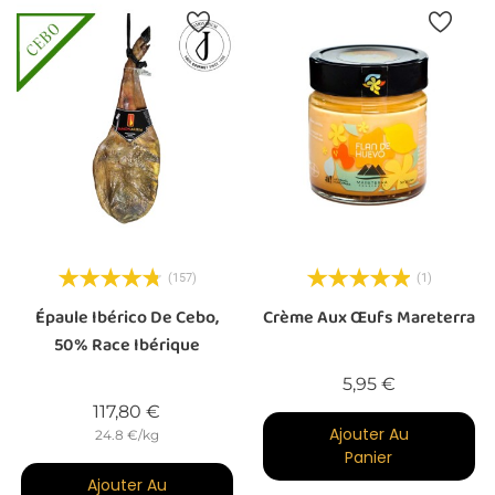
(157)
(1)
Épaule Ibérico De Cebo,
Crème Aux Œufs Mareterra
50% Race Ibérique
Prix
5,95 €
Prix
117,80 €
Ajouter Au
24.8 €/kg
Panier
Ajouter Au