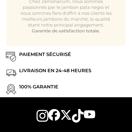
Chez Jamonarium, nous sommes
passionnés par le jambon pata negra et
nous sommes fiers d'offrir à nos clients les
meilleurs jambons du marché, la qualité
étant notre principal engagement.
Garantie de satisfaction totale
.
.
.
PAIEMENT SÉCURISÉ
LIVRAISON EN 24-48 HEURES
100% GARANTIE