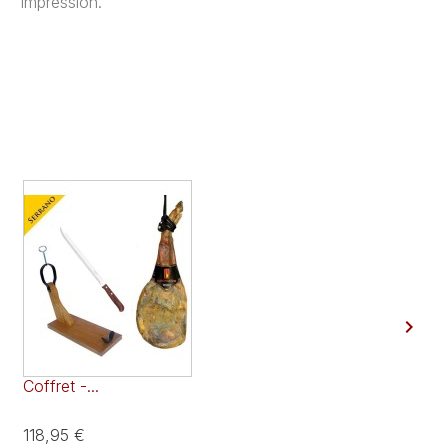
impression.

Coffret -...
Cof
118,95 €
17