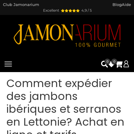
Club Jamonarium
Blog
Aide
Excellent
4,9 / 5
0
0
Comment expédier
des jambons
ibériques et serranos
en Lettonie? Achat en