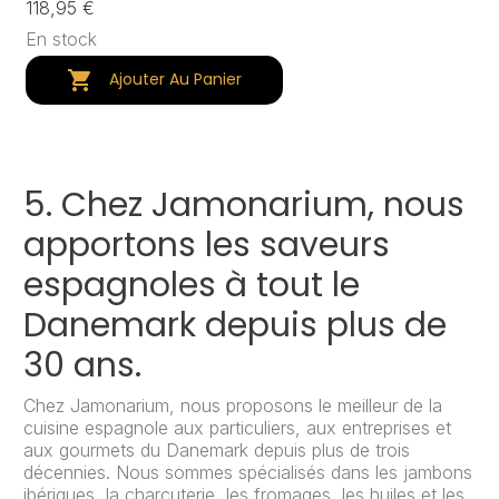
118,95 €
17
En stock
Pr

Ajouter Au Panier
5. Chez Jamonarium, nous
apportons les saveurs
espagnoles à tout le
Danemark depuis plus de
30 ans.
Chez Jamonarium, nous proposons le meilleur de la
cuisine espagnole aux particuliers, aux entreprises et
aux gourmets du Danemark depuis plus de trois
décennies. Nous sommes spécialisés dans les jambons
ibériques, la charcuterie, les fromages, les huiles et les