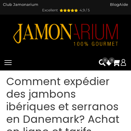
Club Jamonarium
Blog
Aide
Excellent
4,9 / 5
0
0
Comment expédier
des jambons
ibériques et serranos
en Danemark? Achat