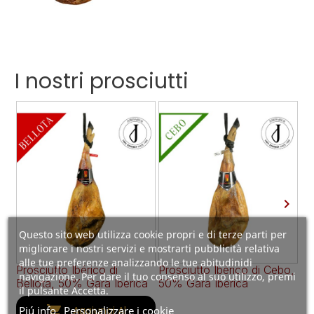
I nostri prosciutti

Questo sito web utilizza cookie propri e di terze parti per
migliorare i nostri servizi e mostrarti pubblicità relativa
alle tue preferenze analizzando le tue abitudinidi
Prosciutto Ibérico di
Prosciutto Ibérico di Cebo,
Pr
navigazione. Per dare il tuo consenso al suo utilizzo, premi
Bellota, 50% Gara Iberica
50% Gara Iberica
Se
il pulsante Accetta.
(i

Piú info
Personalizzare i cookie
Aggiungi Al