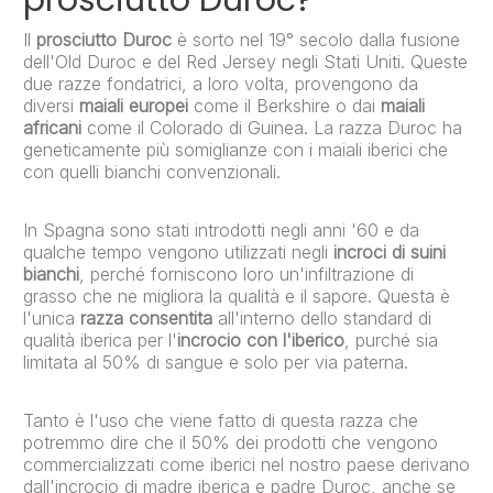
prosciutto Duroc?
Il
prosciutto Duroc
è sorto nel 19° secolo dalla fusione
dell'Old Duroc e del Red Jersey negli Stati Uniti. Queste
due razze fondatrici, a loro volta, provengono da
diversi
maiali europei
come il Berkshire o dai
maiali
africani
come il Colorado di Guinea. La razza Duroc ha
geneticamente più somiglianze con i maiali iberici che
con quelli bianchi convenzionali.
In Spagna sono stati introdotti negli anni '60 e da
qualche tempo vengono utilizzati negli
incroci di suini
bianchi
, perché forniscono loro un'infiltrazione di
grasso che ne migliora la qualità e il sapore. Questa è
l'unica
razza consentita
all'interno dello standard di
qualità iberica per l'
incrocio con l'iberico
, purché sia ​​​​
limitata al 50% di sangue e solo per via paterna.
Tanto è l'uso che viene fatto di questa razza che
potremmo dire che il 50% dei prodotti che vengono
commercializzati come iberici nel nostro paese derivano
dall'incrocio di madre iberica e padre Duroc, anche se