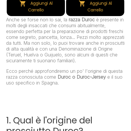


Aggiungi Al
Aggiungi Al
Carrello
Carrello
Anche se forse non lo sai, la
razza Duroc
è presente in
molti degli insaccati che consumi abitualmente,
essendo perfetta per la preparazione di prodotti freschi
come segreto, pancetta, lonza... Pezzi molto apprezzati
da tutti. Ma non solo, lo puoi trovare anche in prosciutti
di alta qualità e con una Denominazione di Origine
(Teruel, Huelva o Guijuelo, sono alcuni di questi che
sicuramente ti suonano familiari).
Ecco perché approfondiremo un po' l'origine di questa
razza conosciuta come
Duroc o Duroc-Jersey
e il suo
uso specifico in Spagna.
1. Qual è l'origine del