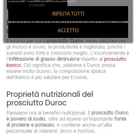
Carrello
RIFIUTA TUTTI
L'uso del prosciutto Duroc per gli
croci
ACCETTO
Il motivo per cui il
prosciutto Duroc
viene utilizzato per
gli incroci è ovvio, la produttività è migliorata, poiché i
suinetti sono forti e crescono meglio. L'inconveniente è
l'
infiltrazione di grasso diminuisce
rispetto al
prosciutto
iberico
. Ciò significa che, sebbene il Duroc possa
essere molto buono, la composizione lipidica
dell'iberico è più salutare per il cuore.
Proprietà nutrizionali del
prosciutto Duroc
Passiamo ora ai benefici nutrizionali. Il
prosciutto Duroc
è povero di sodio
, oltre ad essere un'importante
fonte
di proteine ​​e potassio
, e contiene anche un'alta
percentuale di vitamine, zinco e fosforo.