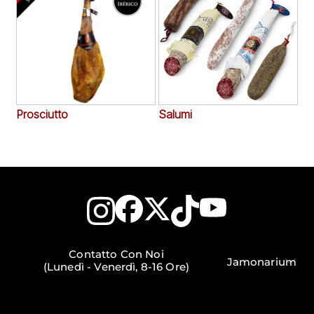


Prosciutto
Salumi
Ac
Contatto Con Noi
Jamonarium
(Lunedì - Venerdì, 8-16 Ore)