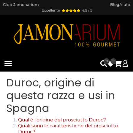
Club Jamonarium
Blog
Aiuto
Eccellente
4,9 / 5
0
0
Duroc, origine di
questa razza e usi in
Spagna
Qual è l'origine del prosciutto Duroc?
Quali sono le caratteristiche del prosciutto
Duroc?