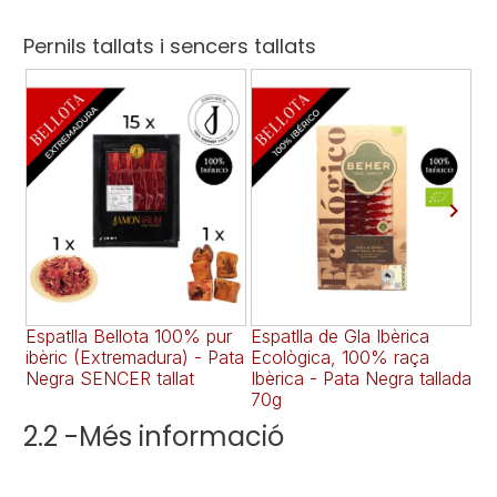
Pernils tallats i sencers tallats

Espatlla Bellota 100% pur
Espatlla de Gla Ibèrica
Es
ibèric (Extremadura) - Pata
Ecològica, 100% raça
50
Negra SENCER tallat
Ibèrica - Pata Negra tallada
SE
70g
2.2 -Més informació