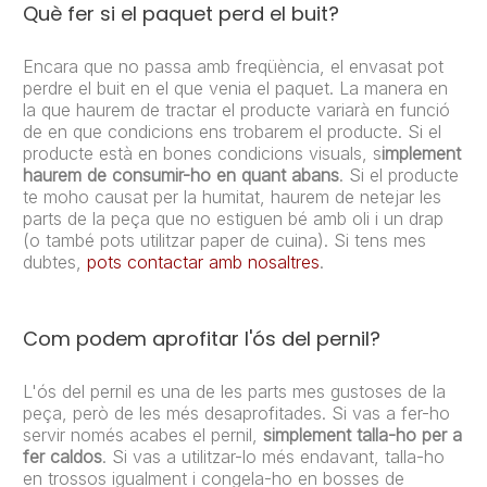
Què fer si el paquet perd el buit?
Encara que no passa amb freqüència, el envasat pot
perdre el buit en el que venia el paquet. La manera en
la que haurem de tractar el producte variarà en funció
de en que condicions ens trobarem el producte. Si el
producte està en bones condicions visuals, s
implement
haurem de consumir-ho en quant abans
. Si el producte
te moho causat per la humitat, haurem de netejar les
parts de la peça que no estiguen bé amb oli i un drap
(o també pots utilitzar paper de cuina). Si tens mes
dubtes,
pots contactar amb nosaltres
.
Com podem aprofitar l'ós del pernil?
L'ós del pernil es una de les parts mes gustoses de la
peça, però de les més desaprofitades. Si vas a fer-ho
servir només acabes el pernil,
simplement talla-ho per a
fer caldos
. Si vas a utilitzar-lo més endavant, talla-ho
en trossos igualment i congela-ho en bosses de