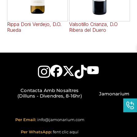
Rippa Dorii Verdejo, D.O.
Valsotillo Crianza, D.O
CA
Rueda
Ribera del Duero
Bl
Ru
Contacta Amb Nosaltres
Jamonarium
(Dilluns - Divendres, 8-16hr)
Per Email:
info@jamonarium.com
Per WhatsApp:
fent clic aquí