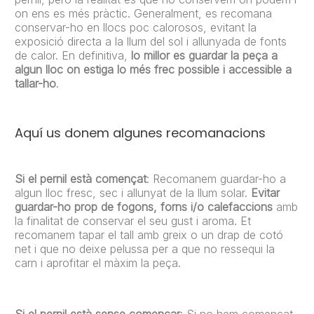
on ens es més pràctic. Generalment, es recomana
conservar-ho en llocs poc calorosos, evitant la
exposició directa a la llum del sol i allunyada de fonts
de calor. En definitiva,
lo millor es guardar la peça a
algun lloc on estiga lo més frec possible i accessible a
tallar-ho
.
Aquí us donem algunes recomanacions
Si el pernil està començat
: Recomanem guardar-ho a
algun lloc fresc, sec i allunyat de la llum solar.
Evitar
guardar-ho prop de fogons, forns i/o calefaccions
amb
la finalitat de conservar el seu gust i aroma. Et
recomanem tapar el tall amb greix o un drap de cotó
net i que no deixe pelussa per a que no ressequi la
carn i aprofitar el màxim la peça.
Si el pernil està sense començar
: Si no hem començat