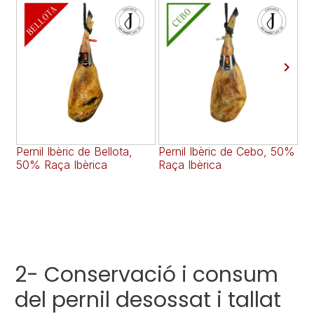

Pernil Ibèric de Bellota,
Pernil Ibèric de Cebo, 50%
Pe
50% Raça Ibèrica
Raça Ibèrica
Se
(s
2- Conservació i consum
del pernil desossat i tallat