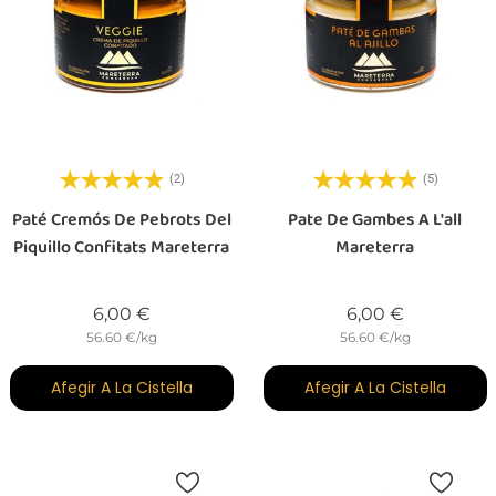
(2)
(5)
Paté Cremós De Pebrots Del
Pate De Gambes A L'all
Piquillo Confitats Mareterra
Mareterra
Preu
Preu
6,00 €
6,00 €
56.60 €/kg
56.60 €/kg
Afegir A La Cistella
Afegir A La Cistella