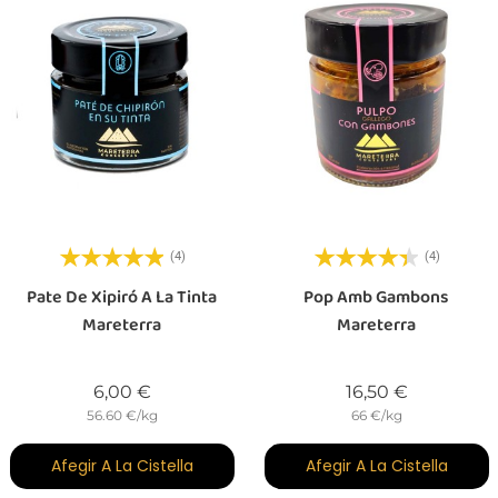
(4)
(4)
Pate De Xipiró A La Tinta
Pop Amb Gambons
Mareterra
Mareterra
Preu
Preu
6,00 €
16,50 €
56.60 €/kg
66 €/kg
Afegir A La Cistella
Afegir A La Cistella