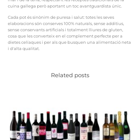
cuina gallega però aportant un toc avantguardista únic.
Cada pot és sinònim de puresa i salut: totes les seves
elaboracions són conserves 100% naturals, sense additius,
sense conservants artificials i totalment lliures de gluten,
cosa que les converteix en el complement perfecte per a
dietes celíaques i per als que busquen una alimentació neta
i d'alta qualitat.
Related posts