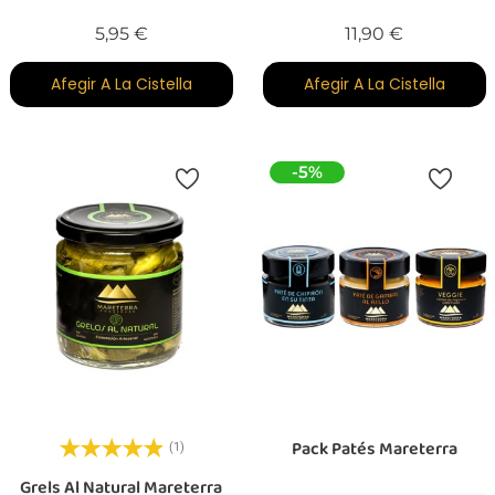
Preu
Preu
5,95 €
11,90 €
Afegir A La Cistella
Afegir A La Cistella
-5%
Pack Patés Mareterra
(1)
Grels Al Natural Mareterra