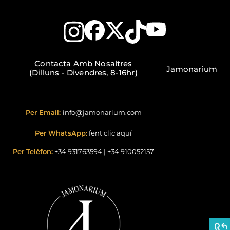
Contacta Amb Nosaltres
Jamonarium
(Dilluns - Divendres, 8-16hr)
Per Email:
info@jamonarium.com
Per WhatsApp:
fent clic aquí
Per Telèfon:
+34 931763594
|
+34 910052157