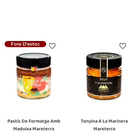
Preu
Preu
5,95 €
5,95 €
Afegir A La Cistella
Afegir A La Cistella
Fora D'estoc
Pastís De Formatge Amb
Tonyina A La Marinera
Maduixa Mareterra
Mareterra