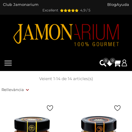
Club Jamonarium
Blog
Ayuda
Excel·lent
4,9 / 5
0
0
Veient 1-14 de 14 articles(s)
Rellevància