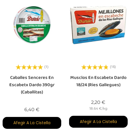
(1)
(15)
Caballes Senceres En
Musclos En Escabetx Dardo
Escabetx Dardo 390gr
18/24 (Ries Gallegues)
(Caballitas)
Preu
2,20 €
18.64 €/kg
Preu
6,40 €
Afegir A La Cistella
Afegir A La Cistella