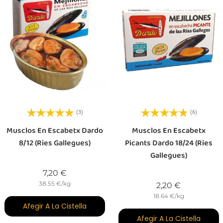
(3)
(6)
Musclos En Escabetx Dardo
Musclos En Escabetx
8/12 (Ries Gallegues)
Picants Dardo 18/24 (Ries
Gallegues)
Preu
7,20 €
38.55 €/kg
Preu
2,20 €
18.64 €/kg
Afegir A La Cistella
Afegir A La Cistella