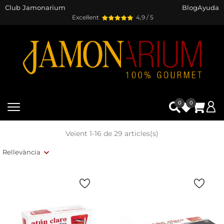
Club Jamonarium
Blog
Ayuda
Excel·lent
4,9 / 5
0
0
Veient 1-16 de 29 articles(s)
Rellevància