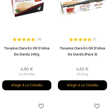
(10)
(7)
Tonyina Clara En Oli D'oliva
Tonyina Clara En Oli D'oliva
De Dardo 240g
De Dardo (Pack 3)
Preu
Preu
4,90 €
4,50 €
34.26 €/kg
30 €/kg
Afegir A La Cistella
Afegir A La Cistella