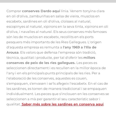
Comprar
conserves Dardo aquí
línia. Venem tonyina clara
en oli d'oliva, zamburiñas en salsa de vieira, musclos en
escabetx, sardines en oli d'oliva, cloïsses al natural,
escopinyes al natural, xipirons en la seva tinta, xipirons en oli
d'oliva, i navalles al natural. Els seus conserves més famoses
són les de musclos en escabetx, recollits en els ports
pesquers més importants de les Ries Gallegues. L'origen
d'aquesta empresa es remunta a
l'any 1969 a l'Illa de
Arousa
. Els valors que defensa l'empresa són tradició,
tècnica, qualitat i producte, per tal d'oferir les
millors
conserves de peix de les ries gallegues.
Les peces es
seleccionen directament i es recullen en la millor època de
l'any i en els principals punts principals de les ries. Per a
l'elaboració de les conserves, aquestes es couen,
s'empaquen, s'envasen i se'ls afegeix l'escabetx. En el cas de
les sardines, es torren de manera tradicional i se empaquen
individualment. Les peces que s'inclouen en les conserves se
seleccionen a mà per garantir el seu característic sabor i
qualitat.
Saber més sobre les sardines en conserva aquí
.