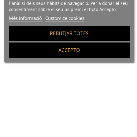
Dardo 8/10 Unitats
Dardo 1000 Gr.
l'anàlisi dels seus hàbits de navegació. Per a donar el seu
consentiment sobre el seu ús premi el botó Accepto.
Més informació
Customize cookies
Preu
Preu
6,45 €
16,90 €
56.08 €/kg
16,9 €/kg
REBUTJAR TOTES
Afegir A La Cistella
Afegir A La Cistella
ACCEPTO