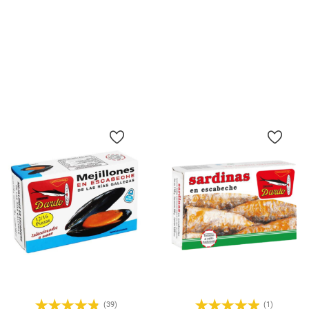
Preu
Preu
2,10 €
5,90 €
17.79 €/Kg
49.16 €/kg
Afegir A La Cistella
Afegir A La Cistella
(39)
(1)