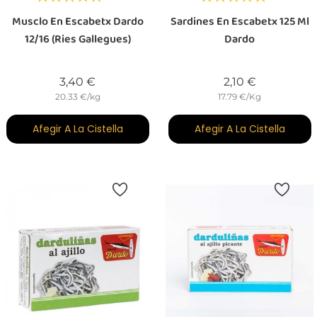
Musclo En Escabetx Dardo
Sardines En Escabetx 125 Ml
12/16 (Ries Gallegues)
Dardo
Preu
Preu
3,40 €
2,10 €
20.33 €/kg
17.79 €/Kg
Afegir A La Cistella
Afegir A La Cistella