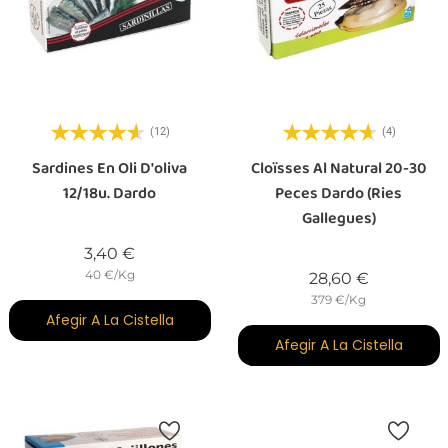
(12)
(4)
Sardines En Oli D'oliva
Cloïsses Al Natural 20-30
12/18u. Dardo
Peces Dardo (Ries
Gallegues)
Preu
3,40 €
40 €/Kg
Preu
28,60 €
379 €/Kg
Afegir A La Cistella
Afegir A La Cistella