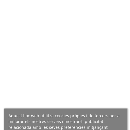
20.33 €/kg
Afegir A La Cistella
Afegir A La Cistella
(10)
(1)
Aquest lloc web utilitza cookies pròpies i de tercers per a
millorar els nostres serveis i mostrar-li publicitat
Calamarsons En Oli D'oliva
Tonyina Clara En Oli D'oliva
relacionada amb les seves preferències mitjançant