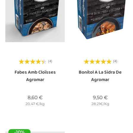
(4)
(4)
Fabes Amb Cloïsses
Bonítol A La Sidra De
Agromar
Agromar
Preu
Preu
8,60 €
9,50 €
20.47 €/kg
28.21€/Kg
-10%