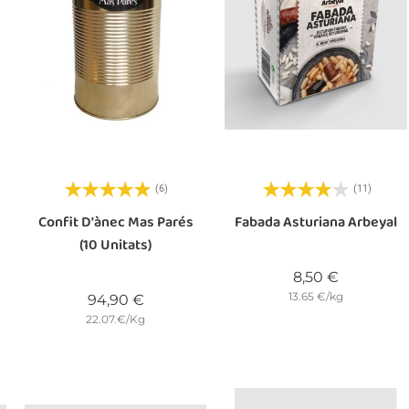
(6)
(11)
Confit D'ànec Mas Parés
Fabada Asturiana Arbeyal
(10 Unitats)
Preu
8,50 €
13.65 €/kg
Preu
94,90 €
22.07.€/Kg