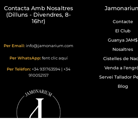
Contacta Amb Nosaltres
Jamonariu
(Dilluns - Divendres, 8-
16hr)
Contacte
El Club
Guanya JAM$
Per Email:
info@jamonarium.com
Nosaltres
Per WhatsApp:
fent clic aquí
Cistelles de Na
Venda a l'engr
Per Telèfon:
+34 931763594
|
+34
910052157
Servei Tallador Pe
Blog