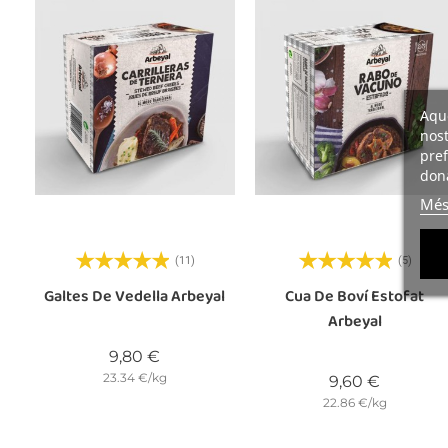
Aque
nost
pref
dona
Més
(11)
(5)
Galtes De Vedella Arbeyal
Cua De Boví Estofat
Arbeyal
Preu
9,80 €
23.34 €/kg
Preu
9,60 €
22.86 €/kg