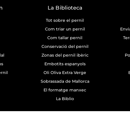
m
La Biblioteca
Tot sobre el pernil
Com triar un pernil
Envi
Com tallar pernil
Ter
Conservació del pernil
dal
Zonas del pernil ibèric
Po
òs
Embotits espanyols
rnil
Oli Oliva Extra Verge
Sobrassada de Mallorca
El formatge manxec
La Biblio