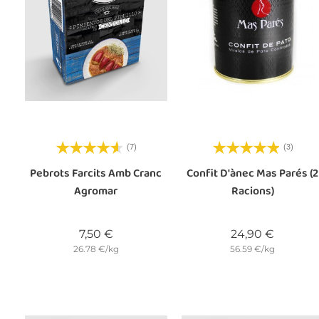
(7)
(3)
Pebrots Farcits Amb Cranc
Confit D'ànec Mas Parés (2
Agromar
Racions)
Preu
Preu
7,50 €
24,90 €
26.78 €/kg
56.59 €/kg