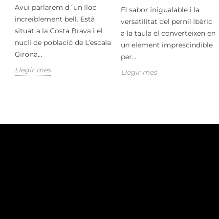
Avui parlarem d´un lloc
El sabor inigualable i la
increïblement bell. Està
versatilitat del pernil ibèric
situat a la Costa Brava i el
a la taula el converteixen en
nucli de població de L’escala
un element imprescindible
Girona...
per...
Llegir mes
Llegir mes