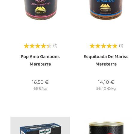
(4)
(1)
Pop Amb Gambons
Esquitxada De Marisc
Mareterra
Mareterra
Preu
Preu
16,50 €
14,10 €
66 €/kg
56.40 €/kg