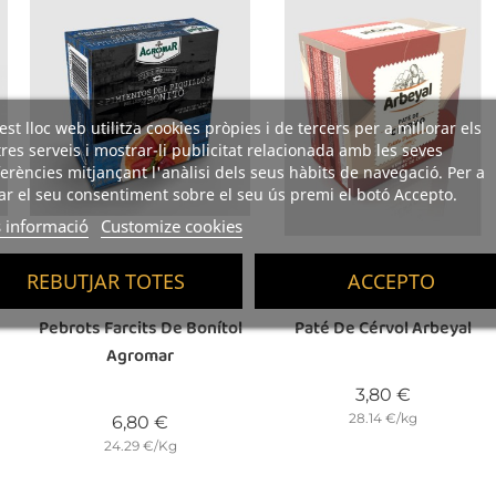
st lloc web utilitza cookies pròpies i de tercers per a millorar els
res serveis i mostrar-li publicitat relacionada amb les seves
erències mitjançant l'anàlisi dels seus hàbits de navegació. Per a
r el seu consentiment sobre el seu ús premi el botó Accepto.
 informació
Customize cookies
REBUTJAR TOTES
ACCEPTO
(4)
(1)
Pebrots Farcits De Bonítol
Paté De Cérvol Arbeyal
Agromar
Preu
3,80 €
28.14 €/kg
Preu
6,80 €
24.29 €/Kg