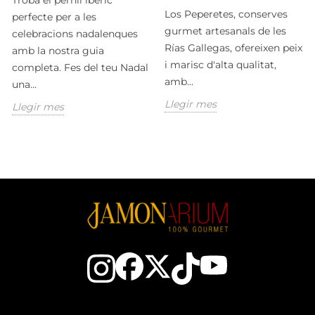
Troba el pernil ibèric
Los Peperetes, conserves
perfecte per a les
gurmet artesanals de les
celebracions nadalenques
Rías Gallegas, ofereixen peix
amb la nostra guia
i marisc d'alta qualitat,
completa. Fes del teu Nadal
amb...
una...
Llegir mes
Llegir mes