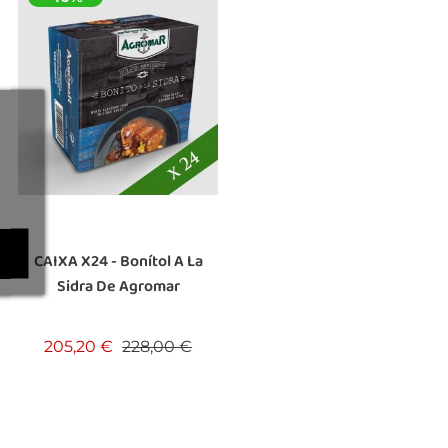
CAIXA X24 - Bonítol A La
Sidra De Agromar
Preu base
Preu
205,20 €
228,00 €