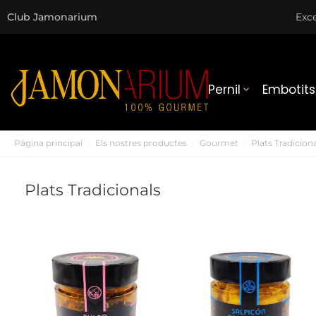
Club Jamonarium
Exce
Pernil
Embotits

Pàgina principal
Els nostres productes
Gourmet
Plats Tradicion
Plats Tradicionals