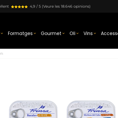
l·lent
4,9 / 5
(Veure les 18.646 opinions)
Formatges
Gourmet
Oli
Vins
Accesso





als