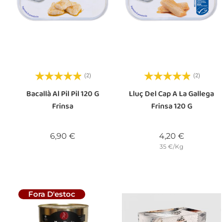
(2)
(2)
Bacallà Al Pil Pil 120 G
Lluç Del Cap A La Gallega
Frinsa
Frinsa 120 G
Preu
Preu
6,90 €
4,20 €
35 €/Kg
Fora D'estoc