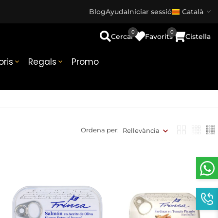
Blog
Ayuda
Iniciar sessió
Català
0
0
Cercar
Favorits
Cistella
ris
Regals
Promo


Ordena per:
Rellevància