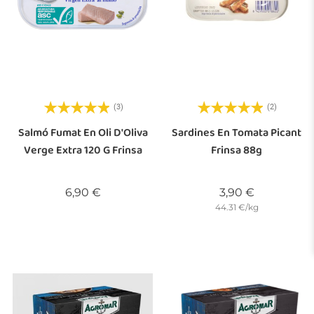
(3)
(2)
Salmó Fumat En Oli D'Oliva
Sardines En Tomata Picant
Verge Extra 120 G Frinsa
Frinsa 88g
Preu
Preu
6,90 €
3,90 €
44.31 €/kg