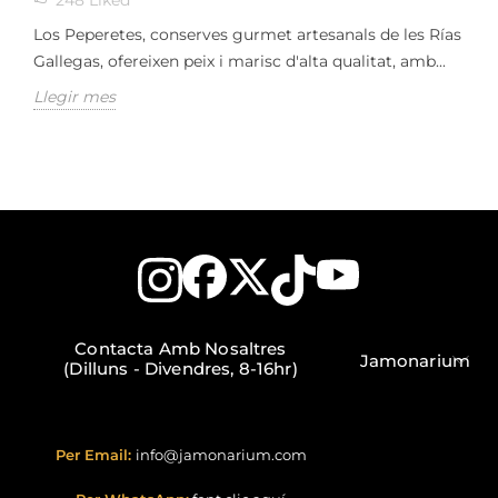
248
Liked
Los Peperetes, conserves gurmet artesanals de les Rías
Gallegas, ofereixen peix i marisc d'alta qualitat, amb...
Llegir mes
Contacta Amb Nosaltres
Jamonarium
(Dilluns - Divendres, 8-16hr)
Per Email:
info@jamonarium.com