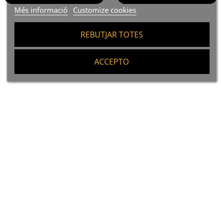
Més informació
Customize cookies
REBUTJAR TOTES
ACCEPTO
(8)
(5)
Bonítol Del Nord Ortiz En Oli
Bonítol Del Nord Ortiz En Oli
D'oliva 250gr
D'oliva Ecològic 112gr.
Preu
Preu
9,90 €
4,50 €