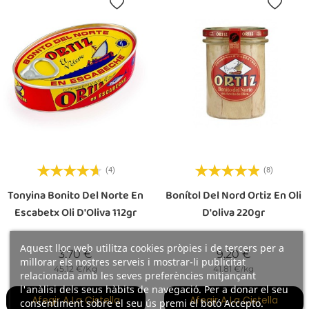
(4)
(8)
Tonyina Bonito Del Norte En
Bonítol Del Nord Ortiz En Oli
Escabetx Oli D'Oliva 112gr
D'oliva 220gr
Aquest lloc web utilitza cookies pròpies i de tercers per a
Preu
Preu
3,70 €
9,20 €
millorar els nostres serveis i mostrar-li publicitat
45.12 €/Kg
41.81 €/kg
relacionada amb les seves preferències mitjançant
l'anàlisi dels seus hàbits de navegació. Per a donar el seu
Afegir A La Cistella
Afegir A La Cistella
consentiment sobre el seu ús premi el botó Accepto.