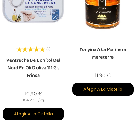
Tonyina A La Marinera
(3)
Mareterra
Ventrecha De Bonítol Del
Nord En Oli D’oliva 111 Gr.
Frinsa
Preu
11,90 €
Afegir A La Cistella
Preu
10,90 €
184.28 €/kg
Afegir A La Cistella