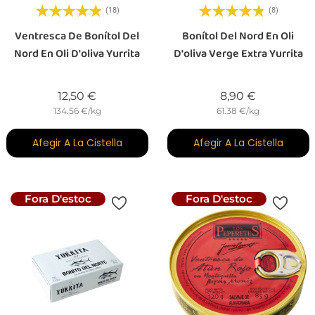
(18)
(8)
Ventresca De Bonítol Del
Bonítol Del Nord En Oli
Nord En Oli D'oliva Yurrita
D'oliva Verge Extra Yurrita
Preu
Preu
12,50 €
8,90 €
134.56 €/kg
61.38 €/kg
Afegir A La Cistella
Afegir A La Cistella
Fora D'estoc
Fora D'estoc