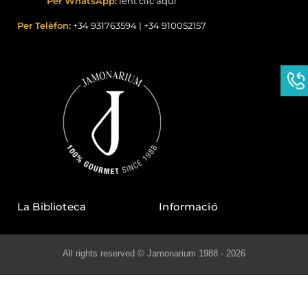
Per WhatsApp:
fent clic aquí
Per Telèfon:
+34 931763594
|
+34 910052157
La Biblioteca
Informació
All rights reserved © Jamonarium 1988 - 2026