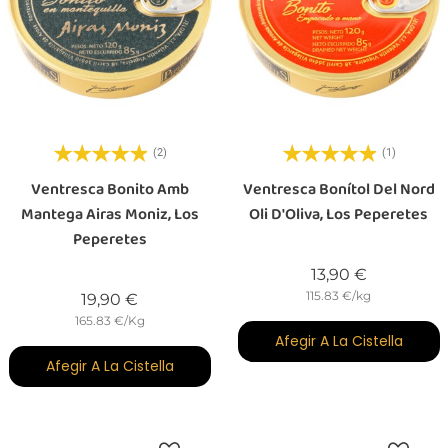
(2)
(1)
Ventresca Bonito Amb
Ventresca Bonítol Del Nord
Mantega Airas Moniz, Los
Oli D'Oliva, Los Peperetes
Peperetes
Preu
13,90 €
115.83 €/kg
Preu
19,90 €
165.83 €/Kg
Afegir A La Cistella
Afegir A La Cistella