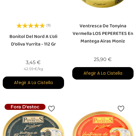
Ventresca De Tonyina
(9)
Vermella LOS PEPERETES En
Bonitol Del Nord A L’oli
Mantega Airas Moniz
D’oliva Yurrita - 112 Gr
Preu
25,90 €
Preu
3,45 €
42.59 €/kg
Afegir A La Cistella
Afegir A La Cistella
Fora D'estoc