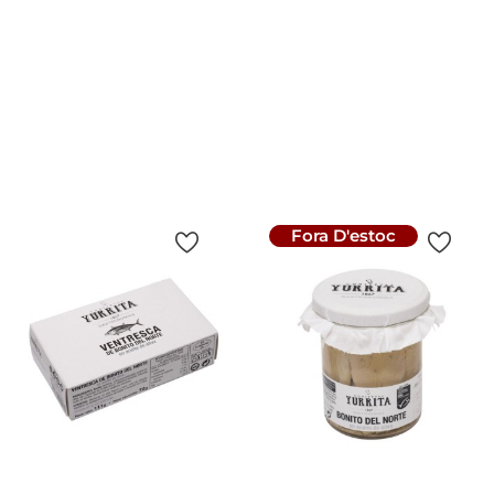
Dardo 1000 Gr.
Preu
22,40 €
12.44 €/kg
Preu
16,90 €
16,9 €/kg
Afegir A La Cistella
Afegir A La Cistella
Fora D'estoc