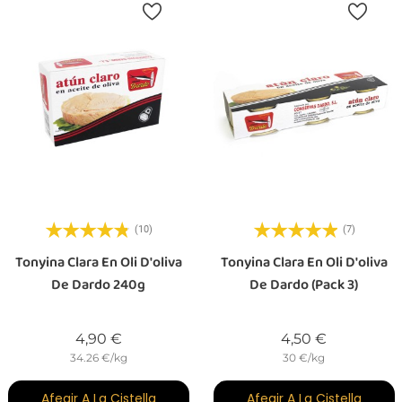
(10)
(7)
Tonyina Clara En Oli D'oliva
Tonyina Clara En Oli D'oliva
De Dardo 240g
De Dardo (Pack 3)
Preu
Preu
4,90 €
4,50 €
34.26 €/kg
30 €/kg
Afegir A La Cistella
Afegir A La Cistella