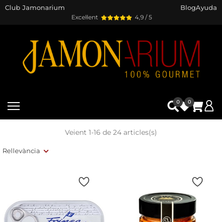
Club Jamonarium
Blog
Ayuda
Excel·lent
4,9 / 5
0
0
Veient 1-16 de 24 articles(s)
Rellevància