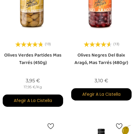
(13)
(13)
Olives Verdes Partides Mas
Olives Negres Del Baix
Tarrés (450g)
Aragó, Mas Tarrés (480gr)
Preu
Preu
3,95 €
3,10 €
17,95 €/Kg
Afegir A La Cistella
Afegir A La Cistella