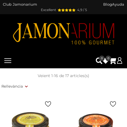
Club Jamonarium
Blog
Ayuda
Excel·lent
4,9 / 5
0
0
Veient 1-16 de 17 articles(s)
Rellevància