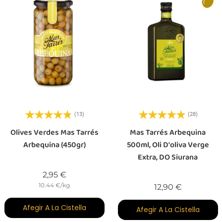
(13)
(28)
Olives Verdes Mas Tarrés
Mas Tarrés Arbequina
Arbequina (450gr)
500ml, Oli D'oliva Verge
Extra, DO Siurana
Preu
2,95 €
10.44 €/kg
Preu
12,90 €
Afegir A La Cistella
Afegir A La Cistella