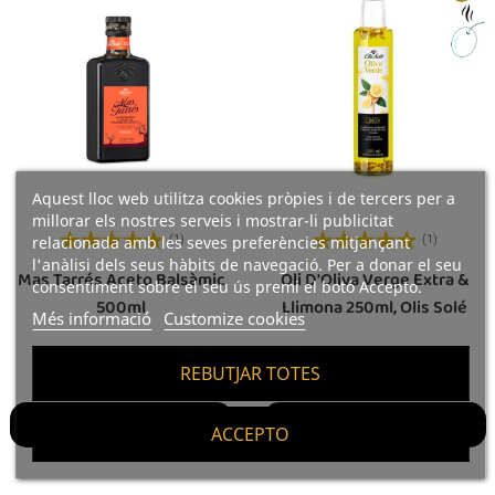
Aquest lloc web utilitza cookies pròpies i de tercers per a
millorar els nostres serveis i mostrar-li publicitat
relacionada amb les seves preferències mitjançant
(1)
(1)
l'anàlisi dels seus hàbits de navegació. Per a donar el seu
Mas Tarrés Aceto Balsàmic
Oli D'Oliva Verge Extra &
consentiment sobre el seu ús premi el botó Accepto.
500ml
Llimona 250ml, Olis Solé
Més informació
Customize cookies
REBUTJAR TOTES
Preu
Preu
9,85 €
6,25 €
Afegir A La Cistella
Afegir A La Cistella
ACCEPTO