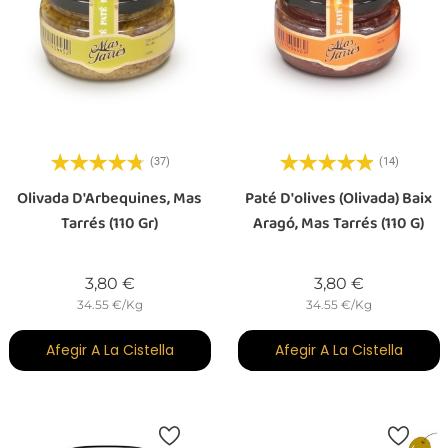
(37)
(14)
Olivada D'Arbequines, Mas
Paté D'olives (olivada) Baix
Tarrés (110 Gr)
Aragó, Mas Tarrés (110 G)
Preu
Preu
3,80 €
3,80 €
34.55 €/Kg
34.55 €/Kg
Afegir A La Cistella
Afegir A La Cistella