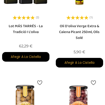
(2)
(1)
Lot MÁS TARRÉS - La
Oli D'oliva Verge Extra &
Tradició I L'oliva
Caiena Picant 250ml, Olis
Solé
Preu
62,29 €
Preu
5,90 €
Afegir A La Cistella
Afegir A La Cistella