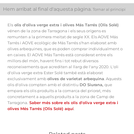
Hem arribat al final d'aquesta pàgina.
Tornar al principi
Els
olis d'oliva verge extra i olives Más Tarrés (Olis Solé)
vénen de la zona de Tarragona i els seus orígens es
remunten a la primera meitat de segle XX. Els AOVE Más
Tarrés i AOVE ecològic de Más Tarrés s'han elaborat amb
olives arbequines, que es poden comprar individualment o
en caixes. El AOVE Más Tarrés està considerat entre els
millors del món, havent fins i tot rebut diversos
reconeixements que acrediten al llarg de l'any 2020. L'oli
d'oliva verge extra Ester Solé també està elaborat
exclusivament amb
olives de varietat arbequina
. Aquests
olis d'oliva compten amb el distintiu
DO Siurana,
que
empara els olis produïts a la comarca del priorat, més
concretament a aquells produïts a la zona de Camp de
Tarragona.
S
aber més sobre els olis d'oliva verge extra i
olives Més Tarrés (Olis Solé) aquí
.