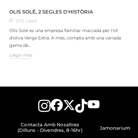
OLIS SOLÉ, 2 SEGLES D'HISTÒRIA
1275
Liked
Olis Solé es una empresa familiar marcada per l'oli
d'oliva Verge Extra. A més, compta amb una variada
gama de...
Llegir mes
Contacta Amb Nosaltres
Jamonarium
(Dilluns - Divendres, 8-16hr)