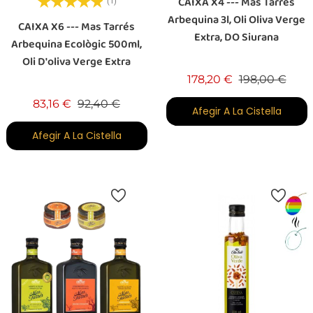
CAIXA X4 --- Mas Tarrés
(1)
Arbequina 3l, Oli Oliva Verge
CAIXA X6 --- Mas Tarrés
Extra, DO Siurana
Arbequina Ecològic 500ml,
Oli D'oliva Verge Extra
Preu base
Preu
178,20 €
198,00 €
Preu base
Preu
83,16 €
92,40 €
Afegir A La Cistella
Afegir A La Cistella