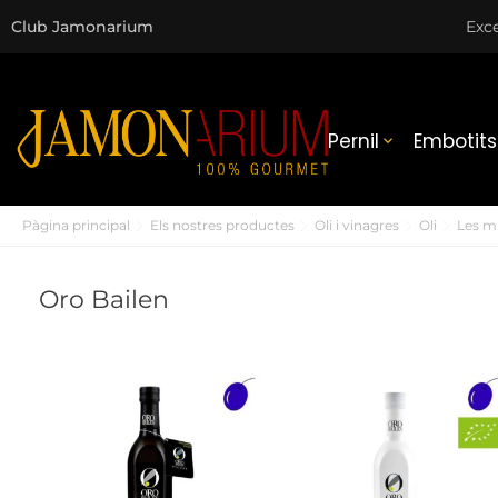
Club Jamonarium
Exce
Pernil
Embotits

Pàgina principal
Els nostres productes
Oli i vinagres
Oli
Les mi
Oro Bailen