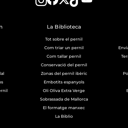
m
La Biblioteca
Tot sobre el pernil
Com triar un pernil
Envi
Com tallar pernil
Ter
Conservació del pernil
dal
Zonas del pernil ibèric
Po
òs
Embotits espanyols
rnil
Oli Oliva Extra Verge
Sobrassada de Mallorca
El formatge manxec
La Biblio