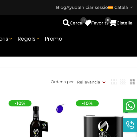
Blog
Ayuda
Iniciar sessió
Català
0
0
Cercar
Favorits
Cistella
ris
Regals
Promo


Ordena per:
Rellevància
-10%
-10%