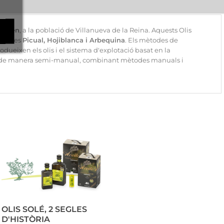
de
Jaén
, a la població de Villanueva de la Reina. Aquests Olis
b olives
Picual, Hojiblanca i Arbequina
. Els mètodes de
ueixen els olis i el sistema d'explotació basat en la
itza de manera semi-manual, combinant mètodes manuals i
OLIS SOLÉ, 2 SEGLES
D'HISTÒRIA