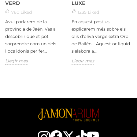
VERD
LUXE
760
Liked
1235
Liked
Avui parlarem de la
En aquest post us
província de Jaén. Vas a
explicarem més sobre els
descobrir que et pot
olis d'oliva verge extra Oro
sorprendre com un dels
de Bailén. Aquest or liquid
llocs idonis per fer...
s'elabora a...
Llegir mes
Llegir mes