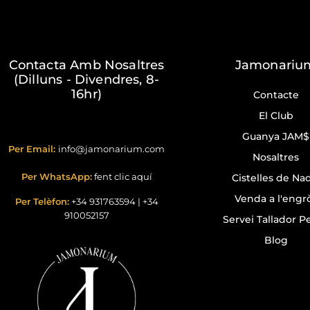
Contacta Amb Nosaltres
Jamonariu
(Dilluns - Divendres, 8-
16hr)
Contacte
El Club
Guanya JAM$
Per Email:
info@jamonarium.com
Nosaltres
Per WhatsApp:
fent clic aquí
Cistelles de Na
Venda a l'engr
Per Telèfon:
+34 931763594
|
+34
910052157
Servei Tallador Pe
Blog