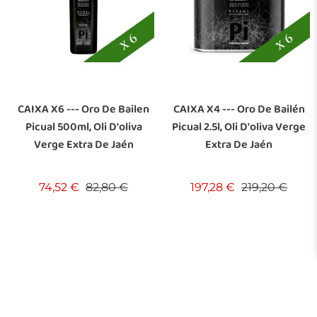
CAIXA X6 --- Oro De Bailen
CAIXA X4 --- Oro De Bailén
Picual 500ml, Oli D'oliva
Picual 2.5l, Oli D'oliva Verge
Verge Extra De Jaén
Extra De Jaén
Preu base
Preu
Preu base
Preu
74,52 €
82,80 €
197,28 €
219,20 €