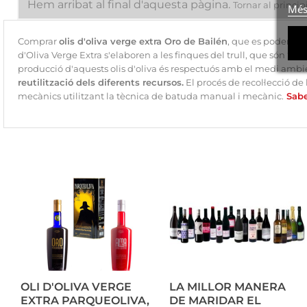
Hem arribat al final d'aquesta pàgina.
Tornar al princip
Més
Comprar
olis d'oliva verge extra Oro de Bailén
, que es poden co
d'Oliva Verge Extra s'elaboren a les finques del trull, que són “lo
producció d'aquests olis d'oliva és respectuós amb el medi ambien
reutilització dels diferents recursos.
El procés de recol·lecció 
mecànics utilitzant la tècnica de batuda manual i mecànic.
Sabe
OLI D'OLIVA VERGE
LA MILLOR MANERA
EXTRA PARQUEOLIVA,
DE MARIDAR EL