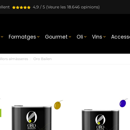
l·lent
4,9 / 5
(Veure les 18.646 opinions)
Formatges
Gourmet
Oli
Vins
Accesso





llors almàsseres
Oro Bailen