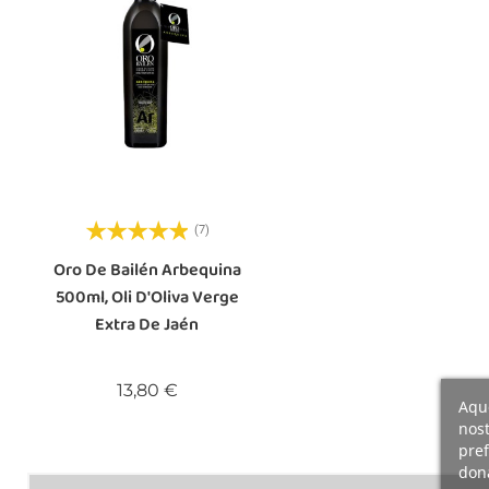
(7)
Oro De Bailén Arbequina
500ml, Oli D'Oliva Verge
Extra De Jaén
Preu
13,80 €
Aque
nost
pref
dona