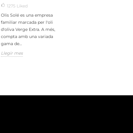
1275
Liked
Olis Solé es una empresa
familiar marcada per l'oli
d'oliva Verge Extra. A més,
compta amb una variada
gama de...
Llegir mes