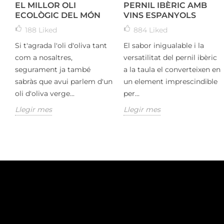
EL MILLOR OLI
PERNIL IBÈRIC AMB
ECOLÒGIC DEL MÓN
VINS ESPANYOLS
188
Liked
884
Liked
Si t'agrada l'oli d'oliva tant
El sabor inigualable i la
com a nosaltres,
versatilitat del pernil ibèric
segurament ja també
a la taula el converteixen en
sabràs que avui parlem d'un
un element imprescindible
oli d'oliva verge...
per...
Llegir mes
Llegir mes