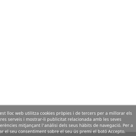
st lloc web utilitza cookies pròpies i de tercers per a millorar els
res serveis i mostrar-li publicitat relacionada amb les seves
erències mitjançant l'anàlisi dels seus hàbits de navegació. Per a
r el seu consentiment sobre el seu ús premi el botó Accepto.