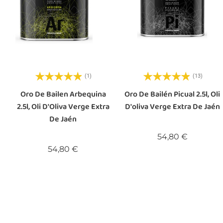
(1)
(13)
Oro De Bailen Arbequina
Oro De Bailén Picual 2.5l, Oli
2.5l, Oli D'Oliva Verge Extra
D'oliva Verge Extra De Jaén
De Jaén
Preu
54,80 €
Preu
54,80 €