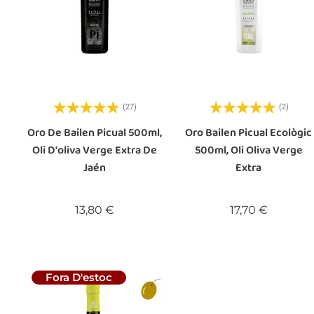
(27)
(2)
Oro De Bailen Picual 500ml,
Oro Bailen Picual Ecològic
Oli D'oliva Verge Extra De
500ml, Oli Oliva Verge
Jaén
Extra
Preu
Preu
13,80 €
17,70 €
Fora D'estoc