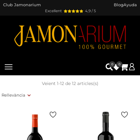
Club Jamonarium
Blog
Ayuda
Excel·lent
4,9 / 5
0
0
Veient 1-12 de 12 articles(s)
Rellevància