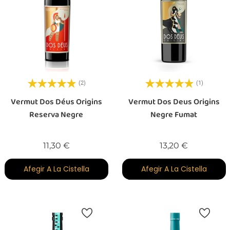
(2)
(1)
Vermut Dos Déus Origins
Vermut Dos Deus Origins
Reserva Negre
Negre Fumat
Preu
Preu
11,30 €
13,20 €
Afegir A La Cistella
Afegir A La Cistella