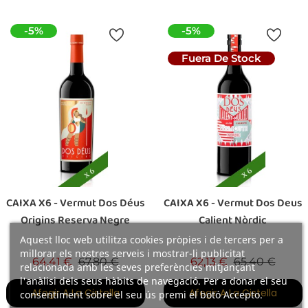
-5%
-5%
Fuera De Stock
CAIXA X6 - Vermut Dos Déus
CAIXA X6 - Vermut Dos Deus
Origins Reserva Negre
Calient Nòrdic
Aquest lloc web utilitza cookies pròpies i de tercers per a
millorar els nostres serveis i mostrar-li publicitat
Preu base
Preu
Preu base
Preu
64,41 €
67,80 €
62,13 €
65,40 €
relacionada amb les seves preferències mitjançant
l'anàlisi dels seus hàbits de navegació. Per a donar el seu
Afegir A La Cistella
Afegir A La Cistella
consentiment sobre el seu ús premi el botó Accepto.