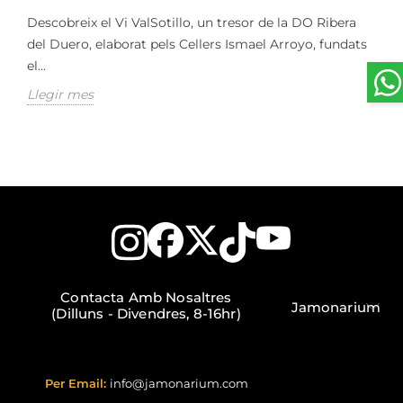
Descobreix el Vi ValSotillo, un tresor de la DO Ribera
del Duero, elaborat pels Cellers Ismael Arroyo, fundats
el...
Llegir mes
Contacta Amb Nosaltres
Jamonarium
(Dilluns - Divendres, 8-16hr)
Per Email:
info@jamonarium.com