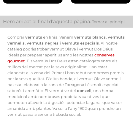
Hem arribat al final d'aquesta pàgina.
Tornar al principi
Comprar
vermuts
en línia. Venem
vermuts blancs, vermuts
vermells, vermuts negres i vermuts especials
. Al nostre
catàleg podràs trobar vermut Olave i vermut Dos Déus,
ideals per preparar aperitius amb les nostres
conserves
gourmet
. Els vermús Dos Deus estan catalogats entre els
millors del mercat per la seva originalitat. Han estat
elaborats a la zona del Priorat i han rebut nombrosos premis
per la seva qualitat. D'altra banda, el vermut Olave vermell
ha estat elaborat a la zona de Tarragona i és molt especiat,
saborós i aromàtic. El vermut ve del
donzell
, una herba
medicinal amb nombroses propietats curatives i que
permeten afavorir la digestió i potenciar la gana, que va ser
amanida amb plantes. Va ser a l'any 1902 quan prendre un
vermut passa a ser una trobada social.