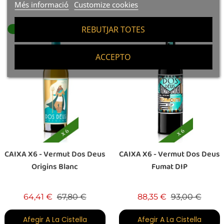
Més informació
Customize cookies
REBUTJAR TOTES
-5%
-5%
ACCEPTO
CAIXA X6 - Vermut Dos Deus
CAIXA X6 - Vermut Dos Deus
Origins Blanc
Fumat DIP
Preu base
Preu
Preu base
Preu
64,41 €
67,80 €
88,35 €
93,00 €
Afegir A La Cistella
Afegir A La Cistella