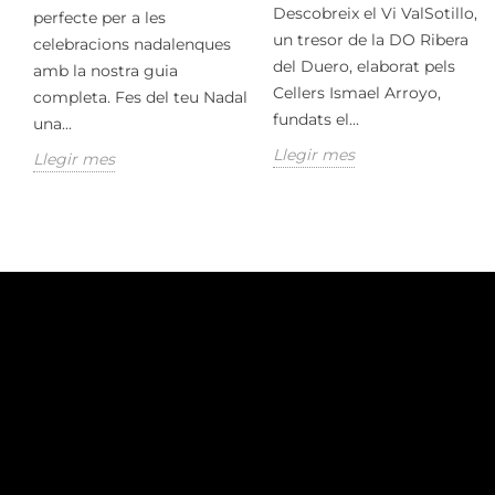
Descobreix el Vi ValSotillo,
perfecte per a les
un tresor de la DO Ribera
celebracions nadalenques
del Duero, elaborat pels
amb la nostra guia
Cellers Ismael Arroyo,
completa. Fes del teu Nadal
fundats el...
una...
Llegir mes
Llegir mes