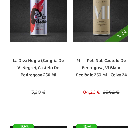
La Diva Negra (Sangría De
MI — Pet-Nat, Castelo De
Vi Negre), Castelo De
Pedregosa, Vi Blanc
Pedregosa 250 Ml
Ecològic 250 Ml - Caixa 24
Preu
Preu base
Pre
3,90 €
84,26 €
93,62 €
-10%
-10%