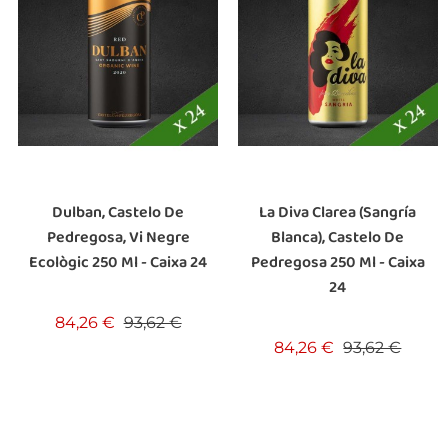
Dulban, Castelo De
La Diva Clarea (Sangría
Pedregosa, Vi Negre
Blanca), Castelo De
Ecològic 250 Ml - Caixa 24
Pedregosa 250 Ml - Caixa
24
Preu base
Preu
84,26 €
93,62 €
Preu base
Preu
84,26 €
93,62 €