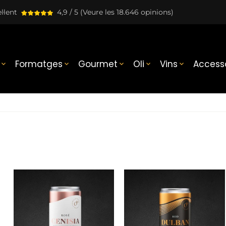
l·lent
4,9 / 5
(Veure les 18.646 opinions)
Formatges
Gourmet
Oli
Vins
Accesso




