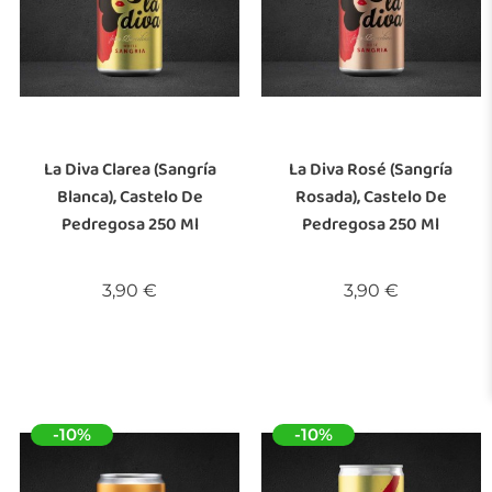
La Diva Clarea (Sangría
La Diva Rosé (Sangría
Blanca), Castelo De
Rosada), Castelo De
Pedregosa 250 Ml
Pedregosa 250 Ml
Preu
Preu
3,90 €
3,90 €
-10%
-10%