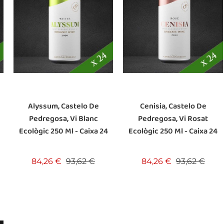
Alyssum, Castelo De
Cenisia, Castelo De
Pedregosa, Vi Blanc
Pedregosa, Vi Rosat
Ecològic 250 Ml - Caixa 24
Ecològic 250 Ml - Caixa 24
u
Preu base
Preu
Preu base
Preu
84,26 €
93,62 €
84,26 €
93,62 €