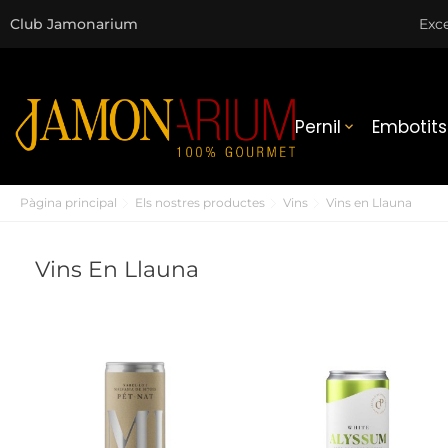
Club Jamonarium
Exce
Pernil
Embotits

Pàgina principal
Els nostres productes
Vins
Vins en Llauna
Vins En Llauna