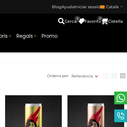
Blog
Ayuda
Iniciar sessió
Català
0
0
Cercar
Favorits
Cistella
ris
Regals
Promo


Ordena per:
Rellevància