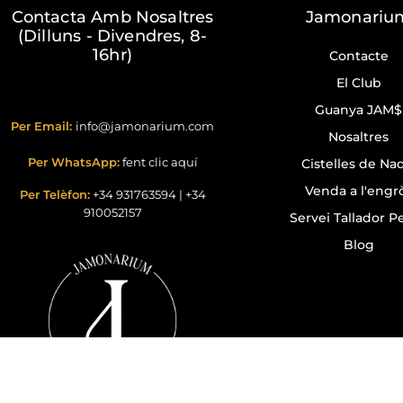
Contacta Amb Nosaltres
Jamonariu
(Dilluns - Divendres, 8-
16hr)
Contacte
El Club
Guanya JAM$
Per Email:
info@jamonarium.com
Nosaltres
Per WhatsApp:
fent clic aquí
Cistelles de Na
Venda a l'engr
Per Telèfon:
+34 931763594
|
+34
910052157
Servei Tallador Pe
Blog