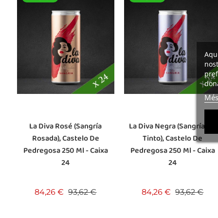
Aque
nost
pref
dona
Més
La Diva Rosé (Sangría
La Diva Negra (Sangría De
Rosada), Castelo De
Tinto), Castelo De
Pedregosa 250 Ml - Caixa
Pedregosa 250 Ml - Caixa
24
24
Preu base
Preu
Preu base
Pre
84,26 €
93,62 €
84,26 €
93,62 €