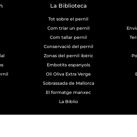
m
La Biblioteca
Tot sobre el pernil
Com triar un pernil
Envi
Com tallar pernil
Ter
Conservació del pernil
dal
Zonas del pernil ibèric
Po
òs
Embotits espanyols
rnil
Oli Oliva Extra Verge
Sobrassada de Mallorca
El formatge manxec
La Biblio