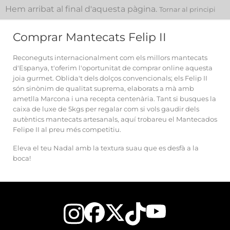
Hem arribat al final d'aquesta pàgina.
Tornar al principi
Comprar Mantecats Felip II
Reconeguts internacionalment com els millors mantecats
d'Espanya, t'oferim l'oportunitat de comprar online aquesta
joia gurmet. Oblida't dels dolços convencionals; els Felip II
són sinònim de qualitat suprema, elaborats a mà amb
ametlla Marcona i una recepta centenària. Tant si busques la
caixa de luxe de 5kgs per regalar com si vols gaudir dels
autèntics mantecats artesanals, aquí trobareu el Mantecados
Felipe II al preu més competitiu.
Eleva el teu Nadal amb la textura suau que es desfà a la
boca!