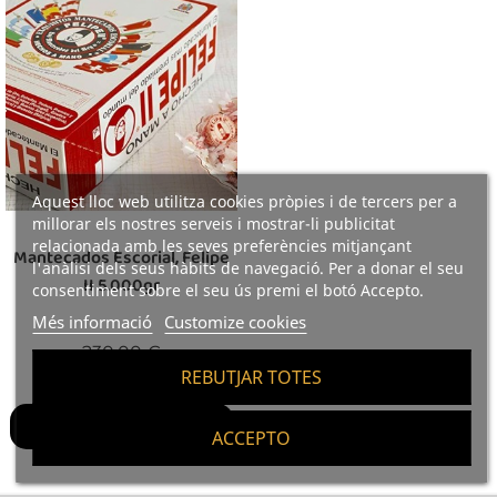
Aquest lloc web utilitza cookies pròpies i de tercers per a
millorar els nostres serveis i mostrar-li publicitat
relacionada amb les seves preferències mitjançant
Mantecados Escorial, Felipe
l'anàlisi dels seus hàbits de navegació. Per a donar el seu
II 5.000gr
consentiment sobre el seu ús premi el botó Accepto.
Més informació
Customize cookies
Preu
230,00 €
REBUTJAR TOTES
46 €/kg
Afegir A La Cistella
ACCEPTO