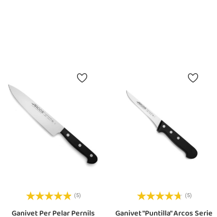
Preu
27,80 €
Afegir A La Cistella
(5)
(5)
Ganivet Per Pelar Pernils
Ganivet "Puntilla" Arcos Serie