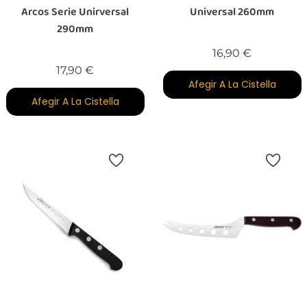
Arcos Serie Unirversal
Universal 260mm
290mm
Preu
16,90 €
Preu
17,90 €
Afegir A La Cistella
Afegir A La Cistella