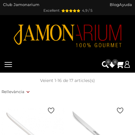
Club Jamonarium
Blog
Ayuda
Excel·lent
4,9 / 5
0
0
Veient 1-16 de 17 articles(s)
Rellevància