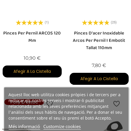
(1)
(25)
Pinces Per Pernil ARCOS 120
Pinces D'acer Inoxidable
Mm
Arcos Per Pernil I Embotit
Tallat 110mm
Preu
10,90 €
Preu
7,80 €
Afegir A La Cistella
Afegir A La Cistella
Aquest lloc web utilitza cookies pròpies i de tercers per a
millorar els nostres serveis i mostrar-li publicitat
Fora D'estoc
relacionada amb les seves preferències mitjançant
l'anàlisi dels seus hàbits de navegació. Per a donar el seu
consentiment sobre el seu ús premi el botó Accepto.
Més informació
Customize cookies