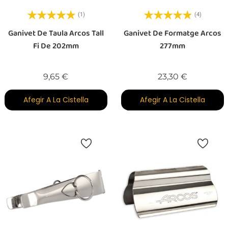
(1)
(4)
Ganivet De Taula Arcos Tall
Ganivet De Formatge Arcos
Fi De 202mm
277mm
Preu
Preu
9,65 €
23,30 €
Afegir A La Cistella
Afegir A La Cistella