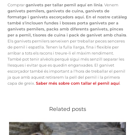
Comprar
ganivets per tallar pernil aquí en línia
. Venem
ganivets pernilers, ganivets de cuina, ganivets de
formatge i ganivets escorçadors aquí. En el nostre catàleg
també s'inclouen fundes i bosses porta ganivets per a
ganivets pernilers, packs amb diferents ganivets, pinces
per a pernil, tisores de cuina i pack de ganivet amb chaira
.
Els ganivets pernilers serveixen per treballar peces senceres
de pernil i espatlla. Tenen la fulla llarga, fina i flexible per
arribar a tots els racons i treure-li el màxim rendiment.
També pot tenir alvèols perquè sigui més senzill separar les
llesques i evitar que es quedin enganxades. El ganivet
escorçador també és important a l'hora de treballar el pernil
ja que amb aquest retirarem la pell del pernil i la primera
capa de greix.
Saber més sobre com tallar el pernil aquí
.
Related posts