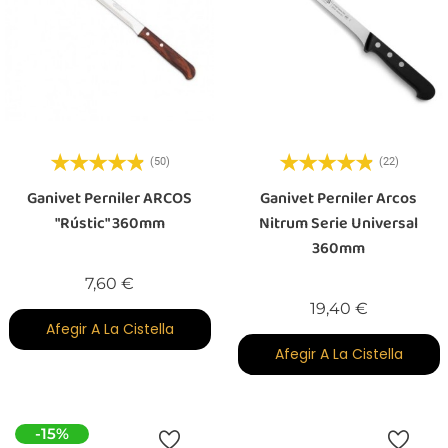
(50)
(22)
Ganivet Perniler ARCOS
Ganivet Perniler Arcos
"rústic" 360mm
Nitrum Serie Universal
360mm
Preu
7,60 €
Preu
19,40 €
Afegir A La Cistella
Afegir A La Cistella
-15%