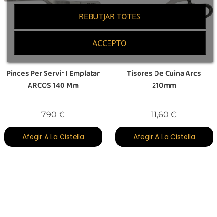
REBUTJAR TOTES
ACCEPTO
Pinces Per Servir I Emplatar
Tisores De Cuina Arcs
ARCOS 140 Mm
210mm
Preu
Preu
7,90 €
11,60 €
Afegir A La Cistella
Afegir A La Cistella