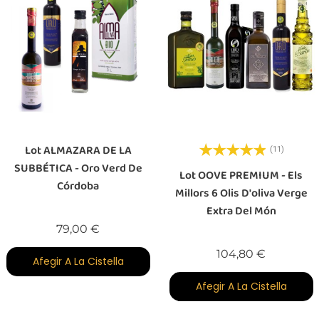
Lot ALMAZARA DE LA
(11)
SUBBÉTICA - Oro Verd De
Lot OOVE PREMIUM - Els
Córdoba
Millors 6 Olis D'oliva Verge
Extra Del Món
Preu
79,00 €
Preu
104,80 €
Afegir A La Cistella
Afegir A La Cistella