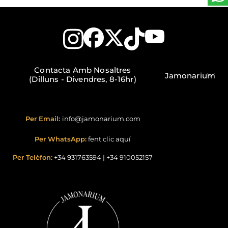
Contacta Amb Nosaltres
Jamonarium
(Dilluns - Divendres, 8-16hr)
Per Email:
info@jamonarium.com
Per WhatsApp:
fent clic aquí
Per Telèfon:
+34 931763594
|
+34 910052157