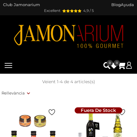
Club Jamonarium
Blog
Ayuda
Excel·lent
4,9 / 5
0
0
Veient 1-4 de 4 articles(s)
Rellevància
Fuera De Stock