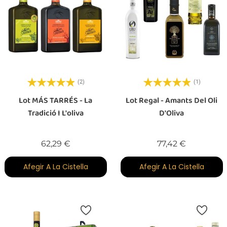
(2)
(1)
Lot MÁS TARRÉS - La
Lot Regal - Amants Del Oli
Tradició I L'oliva
D'Oliva
Preu
Preu
62,29 €
77,42 €
Afegir A La Cistella
Afegir A La Cistella