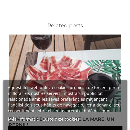
Related posts
Aquest lloc web utilitza cookies pròpies i de tercers per a
millorar els nostres serveis i mostrar-li publicitat
relacionada amb les seves preferències mitjançant
l'anàlisi dels seus hàbits de navegació. Per a donar el seu
consentiment sobre el seu ús premi el botó Accepto.
Més informació
Customize cookies
EL MILLOR REGAL PEL DIA DE LA MARE, UN
PERNIL!