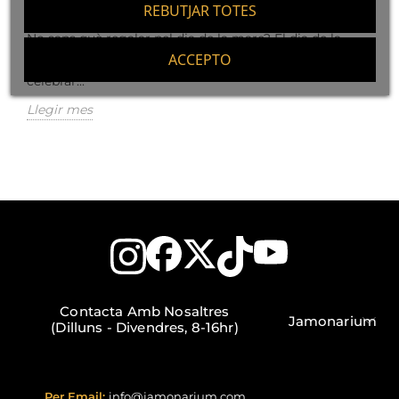
REBUTJAR TOTES
481
Liked
No saps què regalar pel dia de la mare? El dia de la
ACCEPTO
mare ja és aquí i tots volem trobar el millor regal per
celebrar...
Llegir mes
Contacta Amb Nosaltres
Jamonarium
(Dilluns - Divendres, 8-16hr)
Per Email:
info@jamonarium.com