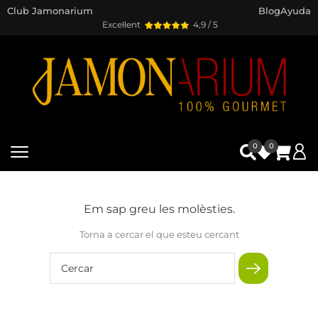
Club Jamonarium
Blog
Ayuda
Excel·lent
4,9 / 5
0
0
Em sap greu les molèsties.
Torna a cercar el que esteu cercant