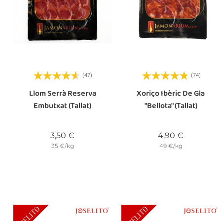
(47)
(74)
Llom Serrà Reserva
Xoriço Ibèric De Gla
Embutxat (tallat)
"bellota" (tallat)
Preu
Preu
3,50 €
4,90 €
35 €/kg
49 €/kg