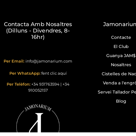
Contacta Amb Nosaltres
Jamonariu
(Dilluns - Divendres, 8-
16hr)
Contacte
El Club
Guanya JAM$
Per Email:
info@jamonarium.com
Nosaltres
Per WhatsApp:
fent clic aquí
Cistelles de Na
Venda a l'engr
Per Telèfon:
+34 931763594
|
+34
910052157
Servei Tallador Pe
Blog