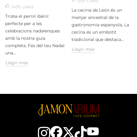
659
Liked
1436
Liked
La cecina de León és un
Troba el pernil ibèric
menjar ancestral de la
perfecte per a les
gastronomia espanyola, La
celebracions nadalenques
cecina és un embotit
amb la nostra guia
tradicional que destaca...
completa. Fes del teu Nadal
Llegir mes
una...
Llegir mes