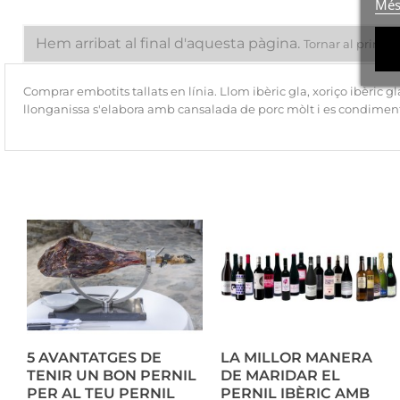
Més
Hem arribat al final d'aquesta pàgina.
Tornar al princip
Comprar embotits tallats en línia. Llom ibèric gla, xoriço ibèric g
llonganissa s'elabora amb cansalada de porc mòlt i es condime
5 AVANTATGES DE
LA MILLOR MANERA
TENIR UN BON PERNIL
DE MARIDAR EL
PER AL TEU PERNIL
PERNIL IBÈRIC AMB