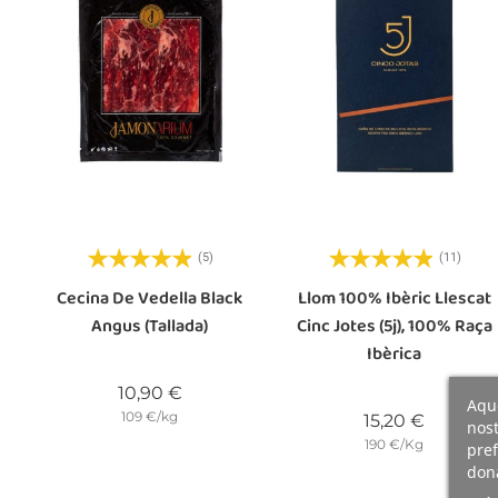
(5)
(11)
Cecina De Vedella Black
Llom 100% Ibèric Llescat
Angus (tallada)
Cinc Jotes (5j), 100% Raça
Ibèrica
Preu
10,90 €
Aque
109 €/kg
Preu
15,20 €
nost
190 €/Kg
pref
dona