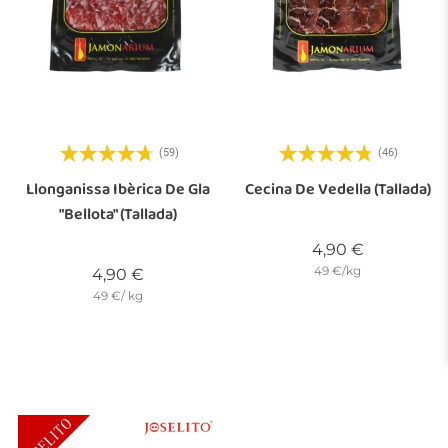
(59)
(46)
Llonganissa Ibèrica De Gla
Cecina De Vedella (tallada)
"bellota" (tallada)
Preu
4,90 €
49 €/kg
Preu
4,90 €
49 €/ kg