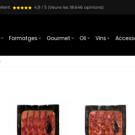
l·lent
4,9 / 5
(Veure les 18.646 opinions)
Formatges
Gourmet
Oli
Vins
Accesso





s