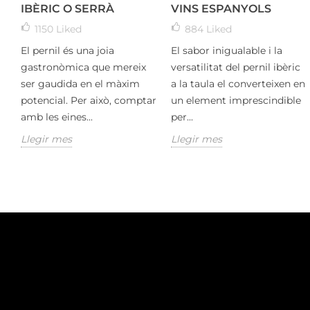
IBÈRIC O SERRÀ
VINS ESPANYOLS
1150
Liked
884
Liked
El pernil és una joia
El sabor inigualable i la
gastronòmica que mereix
versatilitat del pernil ibèric
ser gaudida en el màxim
a la taula el converteixen en
potencial. Per això, comptar
un element imprescindible
amb les eines...
per...
Llegir mes
Llegir mes