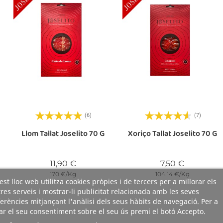
(6)
(7)
Llom Tallat Joselito 70 G
Xoriço Tallat Joselito 70 G
Preu
Preu
11,90 €
7,50 €
170 €/Kg
104.14 €/Kg
st lloc web utilitza cookies pròpies i de tercers per a millorar els
res serveis i mostrar-li publicitat relacionada amb les seves
erències mitjançant l'anàlisi dels seus hàbits de navegació. Per a
r el seu consentiment sobre el seu ús premi el botó Accepto.