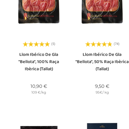
(5)
(74)
Llom Ibérico De Gla
Llom Ibérico De Gla
"bellota", 100% Raça
"bellota", 50% Raça Ibèrica
Ibèrica (Tallat)
(tallat)
Preu
Preu
10,90 €
9,50 €
109 €/kg
95€/ kg