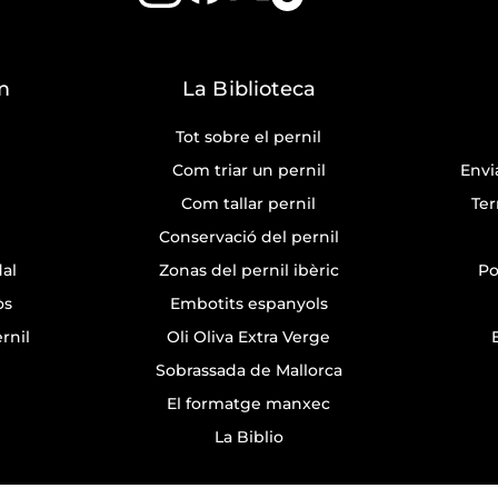
m
La Biblioteca
Tot sobre el pernil
Com triar un pernil
Envi
Com tallar pernil
Ter
Conservació del pernil
dal
Zonas del pernil ibèric
Po
òs
Embotits espanyols
rnil
Oli Oliva Extra Verge
Sobrassada de Mallorca
El formatge manxec
La Biblio