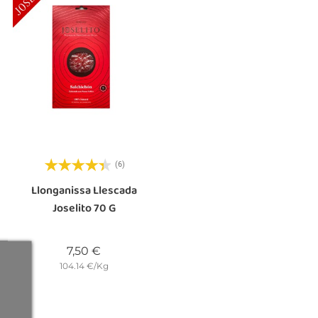
(6)
Llonganissa Llescada
Joselito 70 G
Preu
7,50 €
104.14 €/Kg