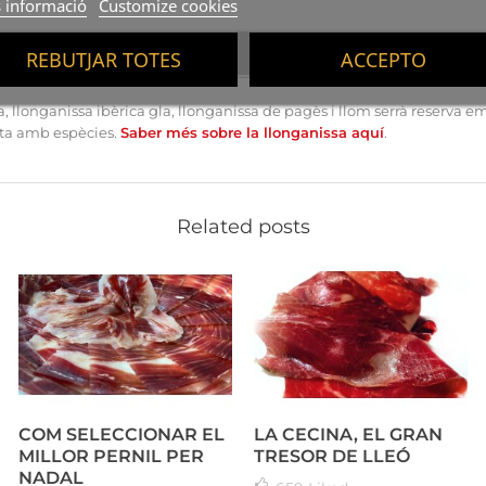
 informació
Customize cookies
i
REBUTJAR TOTES
ACCEPTO
la, llonganissa ibèrica gla, llonganissa de pagès i llom serrà reserva 
nta amb espècies.
Saber més sobre la llonganissa aquí
.
Related posts
COM SELECCIONAR EL
LA CECINA, EL GRAN
MILLOR PERNIL PER
TRESOR DE LLEÓ
NADAL