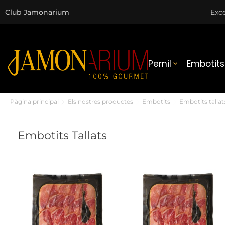
Club Jamonarium
Exce
Pernil
Embotits

Pàgina principal
Els nostres productes
Embotits
Embotits tallat
Embotits Tallats