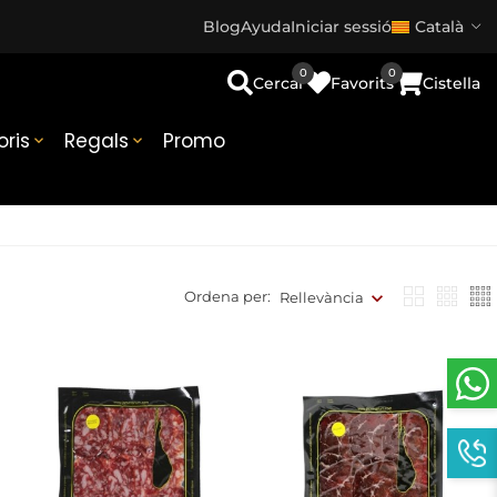
Blog
Ayuda
Iniciar sessió
Català
0
0
Cercar
Favorits
Cistella
ris
Regals
Promo


Ordena per:
Rellevància