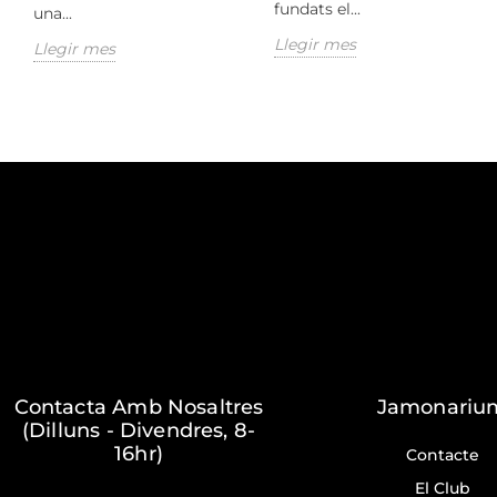
fundats el...
una...
Llegir mes
Llegir mes
Contacta Amb Nosaltres
Jamonariu
(Dilluns - Divendres, 8-
16hr)
Contacte
El Club