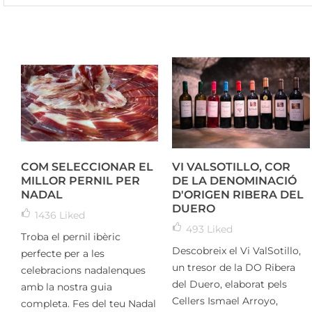
COM SELECCIONAR EL
VI VALSOTILLO, COR
MILLOR PERNIL PER
DE LA DENOMINACIÓ
NADAL
D'ORIGEN RIBERA DEL
DUERO
1436
Liked
493
Liked
Troba el pernil ibèric
Descobreix el Vi ValSotillo,
perfecte per a les
un tresor de la DO Ribera
celebracions nadalenques
del Duero, elaborat pels
amb la nostra guia
Cellers Ismael Arroyo,
completa. Fes del teu Nadal