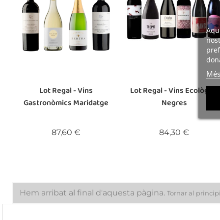
Aque
nost
pref
dona
Més
Lot Regal - Vins
Lot Regal - Vins Ecològics
Gastronòmics Maridatge
Negres
Preu
Preu
87,60 €
84,30 €
Hem arribat al final d'aquesta pàgina.
Tornar al princip