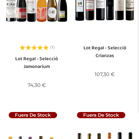
Lot Regal - Selecció
(1)
Crianzas
Lot Regal - Selecció
Jamonarium
Preu
107,30 €
Preu
74,30 €
Fuera De Stock
Fuera De Stock