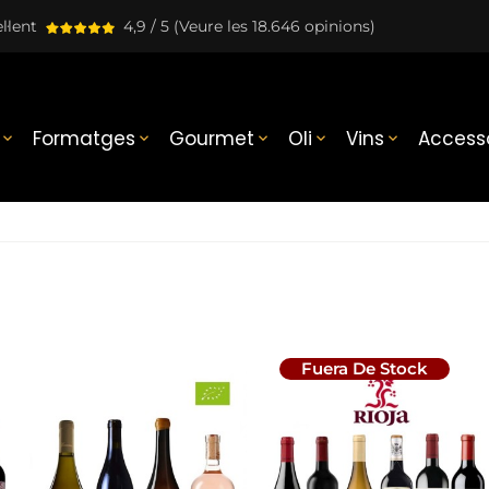
l·lent
4,9 / 5
(Veure les 18.646 opinions)
Formatges
Gourmet
Oli
Vins
Accesso





Fuera De Stock