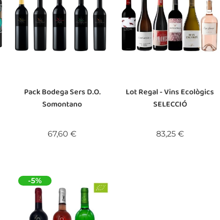
Pack Bodega Sers D.O.
Lot Regal - Vins Ecològics
Somontano
SELECCIÓ
Preu
Preu
67,60 €
83,25 €
-5%