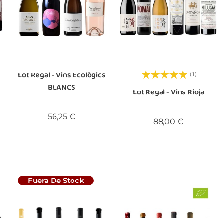
Lot Regal - Vins Ecològics
(1)
BLANCS
a
Lot Regal - Vins Rioja
Preu
56,25 €
Preu
88,00 €
Fuera De Stock