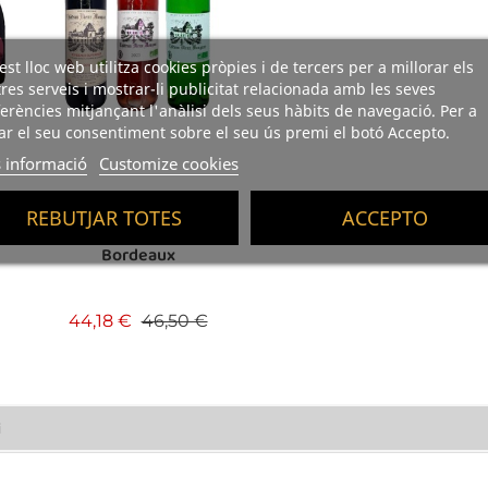
st lloc web utilitza cookies pròpies i de tercers per a millorar els
res serveis i mostrar-li publicitat relacionada amb les seves
erències mitjançant l'anàlisi dels seus hàbits de navegació. Per a
r el seu consentiment sobre el seu ús premi el botó Accepto.
 informació
Customize cookies
Lot Vins ECO Château
REBUTJAR TOTES
ACCEPTO
Vieux Mougnac AOC
Bordeaux
Preu base
Preu
44,18 €
46,50 €
i