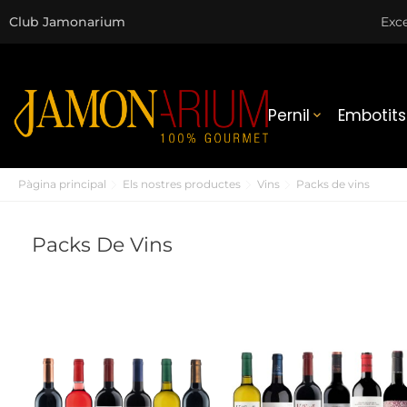
Club Jamonarium
Exce
Pernil
Embotits

Pàgina principal
Els nostres productes
Vins
Packs de vins
Packs De Vins