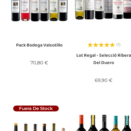
Pack Bodega Valsotillo
(1)
Lot Regal - Selecció Riber
Del Duero
Preu
70,80 €
Preu
69,90 €
Fuera De Stock