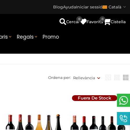
Blog
Ayuda
Iniciar sessió
Català
0
0
Cercar
Favorits
Cistella
ris
Regals
Promo


Ordena per:
Rellevància
Fuera De Stock