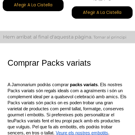
Afegir A La Cistella
Afegir A La Cistella
Hem arribat al final d'aquesta pàgina.
Tornar al principi
Comprar Packs variats
A Jamonarium podràs comprar 
packs variats
. Els nostres 
Packs variats són regals ideals com a agraïments i són un 
complement ideal per a qualsevol celebració amb amics. Els 
Packs variats són packs on es poden trobar una gran 
varietat de productes com pernil tallat, formatge, conserves 
gourmet i embotits. Si prefereixes pots personalitzar el 
teuPacks variats fent el teu propi pack amb els productes 
que vulguis. Pel que fa als embotits, els podràs trobar 
sencers, en tros o tallat. 
Veure els nostres embotits
.