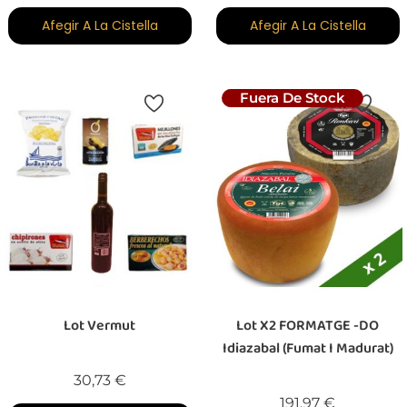
Afegir A La Cistella
Afegir A La Cistella
Fuera De Stock
Lot Vermut
Lot X2 FORMATGE -DO
Idiazabal (fumat I Madurat)
Preu
30,73 €
Preu
191,97 €