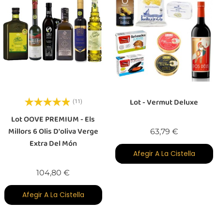
Lot - Vermut Deluxe
(11)
Lot OOVE PREMIUM - Els
Millors 6 Olis D'oliva Verge
Preu
63,79 €
Extra Del Món
Afegir A La Cistella
Preu
104,80 €
Afegir A La Cistella