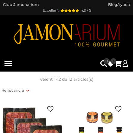
Club Jamonarium
Blog
Ayuda
Excel·lent
4,9 / 5
0
0
Veient 1-12 de 12 articles(s)
Rellevància