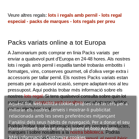
Veure altres regals: 
lots i regals amb pernil
 - 
lots regal 
especial
 - 
packs de marques
 - 
lots regals per preu
Packs variats online a tot Europa
A Jamonarium pots comprar en línia Packs variats  per 
enviar a qualsevol punt d'Europa en 24-48 hores. Als nostres 
lots i regals amb pernil i espatlla també trobaràs embotits i 
formatges, vins, conserves gourmet, oli d'oliva verge extra i 
accessoris per tallar pernil. Els nostres Packs variats estan 
pensats per a qualsevol ocasió, sempre adaptant-nos al teu 
pressupost. Aquí podràs trobar més informació sobre els 
nostres
lots regal
. Si tens qualsevol consulta sobre quin lot 
regal escollir, 
contacta amb nosaltres
 per whatsapp, telèfon, 
Aquest lloc web utilitza cookies pròpies i de tercers per a
correu electrònic i xat.
millorar els nostres serveis i mostrar-li publicitat
relacionada amb les seves preferències mitjançant
l'anàlisi dels seus hàbits de navegació. Per a donar el seu
Podràs trobar tota la informació sobre els nostres productes, 
consentiment sobre el seu ús premi el botó Accepto.
marques i sobre nosaltres a la 
nostra biblioteca
. Podràs 
Més informació
Customize cookies
consultar informació sobre 
el pernil espanyol
, 
el pernil ibèric
, 