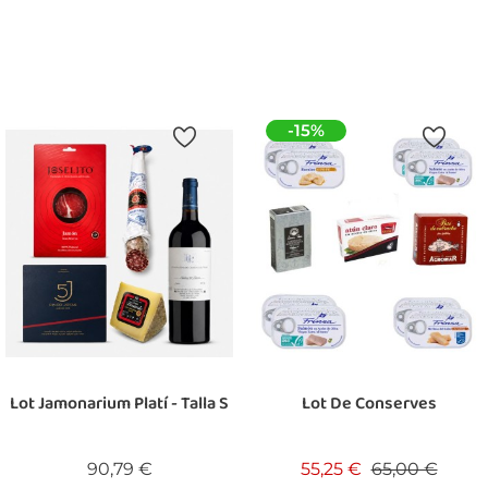
Afegir A La Cistella
Afegir A La Cistella
-15%
Lot Jamonarium Platí - Talla S
Lot De Conserves
Preu
Preu base
Preu
90,79 €
55,25 €
65,00 €