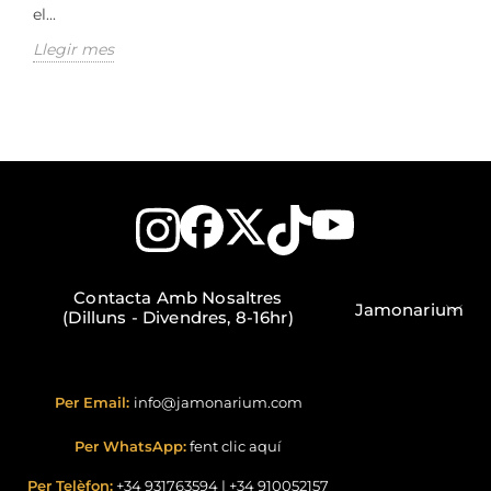
el...
Llegir mes
Contacta Amb Nosaltres
Jamonarium
(Dilluns - Divendres, 8-16hr)
Per Email:
info@jamonarium.com
Per WhatsApp:
fent clic aquí
Per Telèfon:
+34 931763594
|
+34 910052157