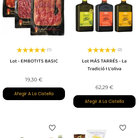
(1)
(2)
Lot - EMBOTITS BASIC
Lot MÁS TARRÉS - La
Tradició I L'oliva
Preu
19,30 €
Preu
62,29 €
Afegir A La Cistella
Afegir A La Cistella