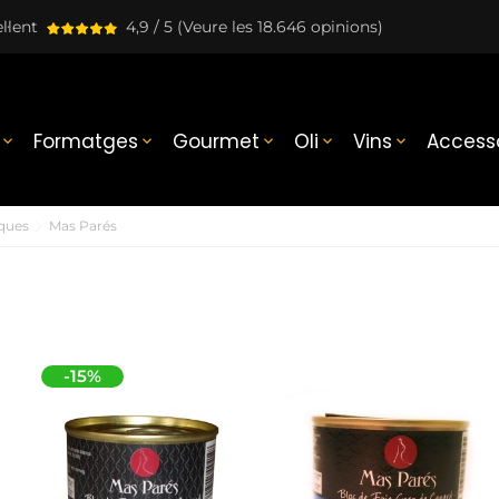
l·lent
4,9 / 5
(Veure les 18.646 opinions)
Formatges
Gourmet
Oli
Vins
Accesso





ques
Mas Parés
-15%