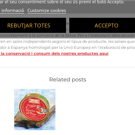
r el seu consentiment sobre el seu ús premi el botó Accepto.
i
 informació
Customize cookies
s Parés són confit d'ànec, bloc de foie gras d'ànec, bloc de foie gras
REBUTJAR TOTES
ACCEPTO
ec trufat, bloc de foie gras d'ànec amb melmelada de Taronja i cointrea
 concretament a la comarca de la Selva. Per a l'elaboració dels seus
ren en sales independents segons el tipus de producte, les salses que c
ador a Espanya homologat per la Unió Europea en l'elaboració de prod
la conservació i consum dels nostres productes aquí
.
Related posts