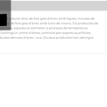
 d'oca natural, bloc de foie gras d'ànec amb figues, mousse de
u i bloc de foie gras d'ànec amb torró de xixona. Els productes de
 productes, aquests se sotmeten a procesos de temperatura
ontinguin, entre d'altres, controlat per experts qualificats.
uctes derivats d'ànec i oca. Els seus productes han obtingut