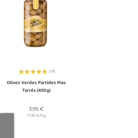
(13)
Olives Verdes Partides Mas
Tarrés (450g)
u
Preu
3,95 €
17,95 €/Kg