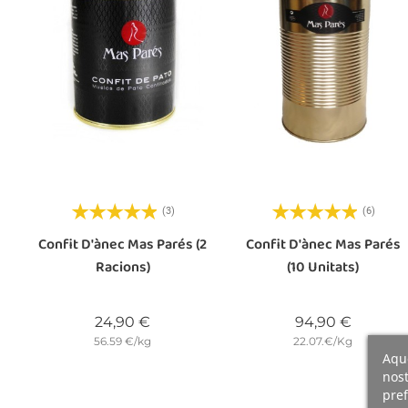
(3)
(6)
Confit D'ànec Mas Parés (2
Confit D'ànec Mas Parés
Racions)
(10 Unitats)
Preu
Preu
24,90 €
94,90 €
56.59 €/kg
22.07.€/Kg
Aque
nost
pref