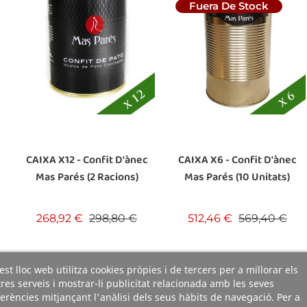
Fuera De Stock
CAIXA X12 - Confit D'ànec
CAIXA X6 - Confit D'ànec
Mas Parés (2 Racions)
Mas Parés (10 Unitats)
Preu base
Preu
Preu base
Pre
268,92 €
298,80 €
512,46 €
569,40 €
st lloc web utilitza cookies pròpies i de tercers per a millorar els
res serveis i mostrar-li publicitat relacionada amb les seves
erències mitjançant l'anàlisi dels seus hàbits de navegació. Per a