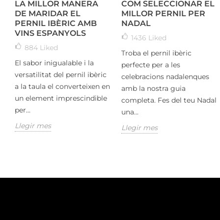
LA MILLOR MANERA
COM SELECCIONAR EL
DE MARIDAR EL
MILLOR PERNIL PER
PERNIL IBÈRIC AMB
NADAL
VINS ESPANYOLS
1436
Liked
884
Liked
Troba el pernil ibèric
El sabor inigualable i la
perfecte per a les
versatilitat del pernil ibèric
celebracions nadalenques
a la taula el converteixen en
amb la nostra guia
un element imprescindible
completa. Fes del teu Nadal
per...
una...
Llegir mes
Llegir mes