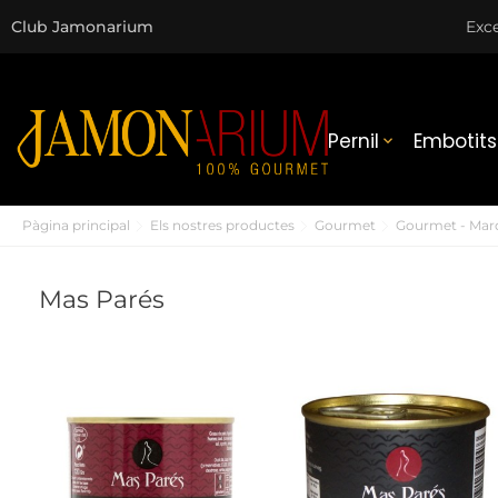
Club Jamonarium
Exce
Pernil
Embotits

Pàgina principal
Els nostres productes
Gourmet
Gourmet - Mar
Mas Parés