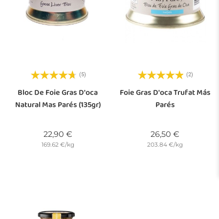
(5)
(2)
Bloc De Foie Gras D'oca
Foie Gras D'oca Trufat Más
Natural Mas Parés (135gr)
Parés
Preu
Preu
22,90 €
26,50 €
169.62 €/kg
203.84 €/kg