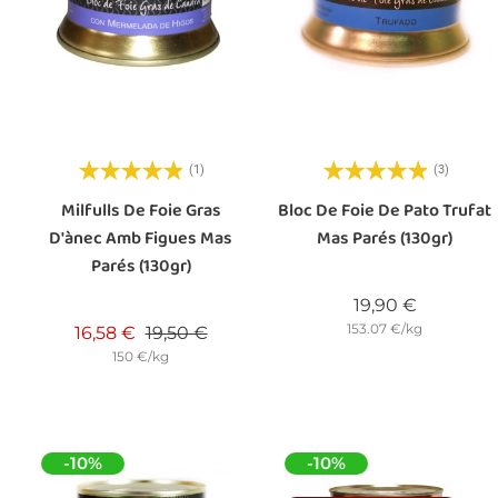
(1)
(3)
Milfulls De Foie Gras
Bloc De Foie De Pato Trufat
D'ànec Amb Figues Mas
Mas Parés (130gr)
Parés (130gr)
Preu
19,90 €
153.07 €/kg
Preu base
Preu
16,58 €
19,50 €
150 €/kg
-10%
-10%