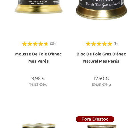
(26)
(9)
Mousse De Foie D'ànec
Bloc De Foie Gras D'ànec
Mas Parés
Natural Mas Parés
Preu
Preu
9,95 €
17,50 €
76.53 €/kg
134.61 €/Kg
Fora D'estoc