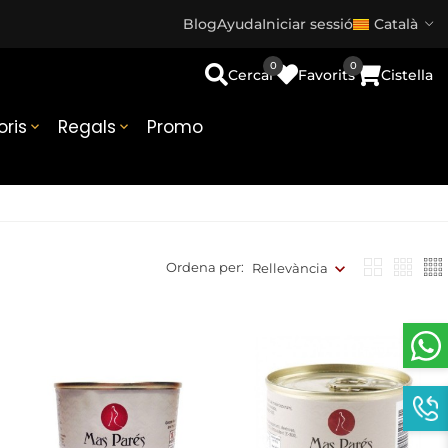
Blog
Ayuda
Iniciar sessió
Català
0
0
Cercar
Favorits
Cistella
ris
Regals
Promo


Ordena per:
Rellevància