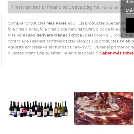
dona
Hem arribat al final d'aquesta pàgina.
Tornar al princip
Més
Comprar productes
Mas Parés
aquí. Els productes que tenim de Ma
foie gras d'ànec, foie gras d'oca natural trufat, bloc de foie d'àn
Mas Parés
són derivats d'ànec i d'oca
i s'elaboren a Girona, més
controlada i servers controls bacteriològics. Els productes s'elabo
Aquesta empresa va ser fundada l'any 1979 i va ser el primer obr
diversos premis de qualitat i la seva elaboració.
Saber més sobre 