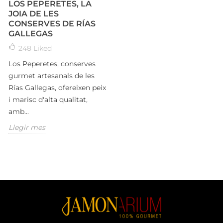
LOS PEPERETES, LA
JOIA DE LES
CONSERVES DE RÍAS
GALLEGAS
248
Liked
Los Peperetes, conserves
gurmet artesanals de les
Rías Gallegas, ofereixen peix
i marisc d'alta qualitat,
amb...
Llegir mes