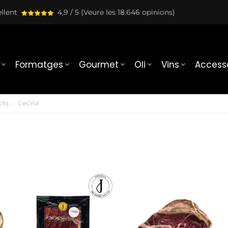
l·lent
4,9 / 5
(Veure les 18.646 opinions)
Formatges
Gourmet
Oli
Vins
Accesso





its
Cecina