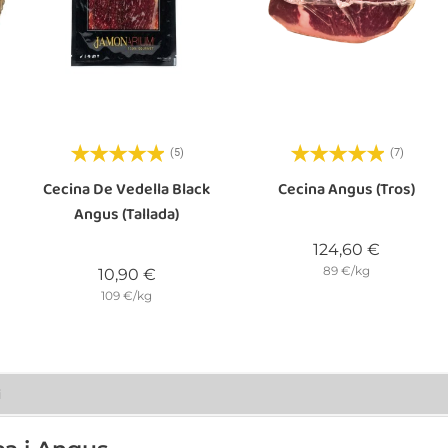
(5)
(7)
Cecina De Vedella Black
Cecina Angus (Tros)
Angus (tallada)
Preu
124,60 €
89 €/kg
Preu
10,90 €
109 €/kg
i