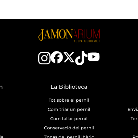
m
La Biblioteca
Tot sobre el pernil
Com triar un pernil
Envi
Com tallar pernil
Ter
Conservació del pernil
dal
Zonas del pernil ibèric
Po