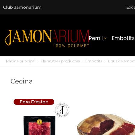
Club Jamonarium
Exce
Pernil
Embotits

Pàgina principal
Els nostres productes
Embotits
Tipus de embot
Cecina
Fora D'estoc