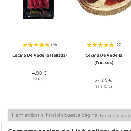
(46)
(50)
Cecina De Vedella (tallada)
Cecina De Vedella
(trossos)
Preu
4,90 €
49 €/kg
Preu
24,85 €
35.5 €/kg
Hem arribat al final d'aquesta pàgina.
Tornar al princip