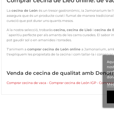
Comprar cecina de Lleó online: de va
La
cecina de León
és un tresor gastronòmic, ia Jamonarium te l
assegura que és un producte curat i fumat de manera tradicional,
curació que pot durar uns quants mesos.
A la nostra selecció, trobaràs
cecina, cecina de Lleó
i
cecina de 
´aperitiu perfecte per als amants de les carns curades. El sabor i
pot gaudir sol o en amanides i torrades.
T'animem a
comprar cecina de León online
a Jamonarium, amb l
t'expliquem les propietats de la cecina i com tallar-la i conserva
Aque
nost
pref
Venda de cecina de qualitat amb Denom
dona
Comprar cecina de vaca
-
Comprar cecina de León IGP
-
Comprar 
Més