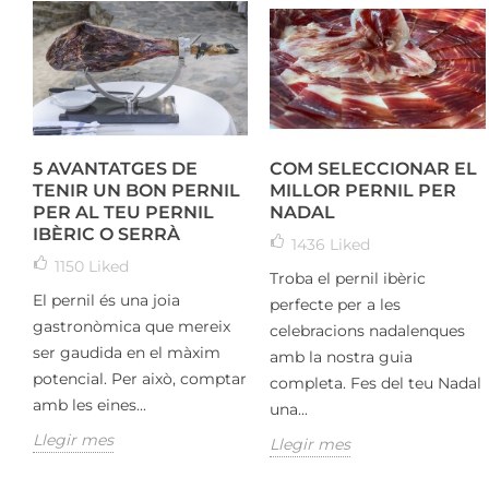
5 AVANTATGES DE
COM SELECCIONAR EL
TENIR UN BON PERNIL
MILLOR PERNIL PER
PER AL TEU PERNIL
NADAL
IBÈRIC O SERRÀ
1436
Liked
1150
Liked
Troba el pernil ibèric
El pernil és una joia
perfecte per a les
gastronòmica que mereix
celebracions nadalenques
ser gaudida en el màxim
amb la nostra guia
potencial. Per això, comptar
completa. Fes del teu Nadal
amb les eines...
una...
Llegir mes
Llegir mes