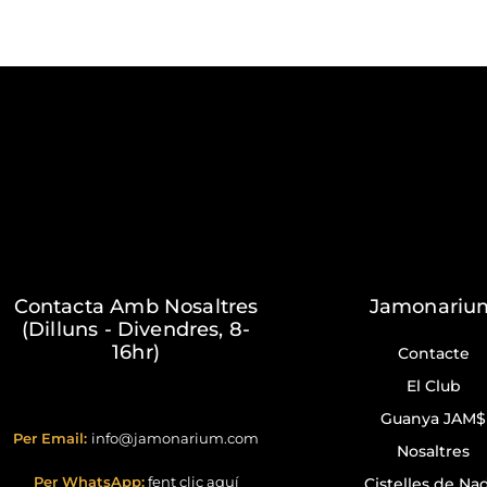
Contacta Amb Nosaltres
Jamonariu
(Dilluns - Divendres, 8-
16hr)
Contacte
El Club
Guanya JAM$
Per Email:
info@jamonarium.com
Nosaltres
Per WhatsApp:
fent clic aquí
Cistelles de Na