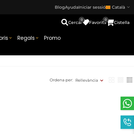
Blog
Ayuda
Iniciar sessió
Català
0
0
Cercar
Favorits
Cistella
ris
Regals
Promo


Ordena per:
Rellevància