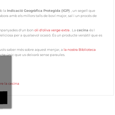
b la
Indicació Geogràfica Protegida (IGP)
, un segell que
ora amb els millors talls de boví major, sal i un procés de
companyades d'un bon
oli d'oliva verge extra
. La
cecina
és l
deliciosa per a qualsevol ocasió. És un producte versàtil que es
 vols saber més sobre aquest menjar, a
la nostra Biblioteca
ucte únic que us deixarà sense paraules.
re la cecina