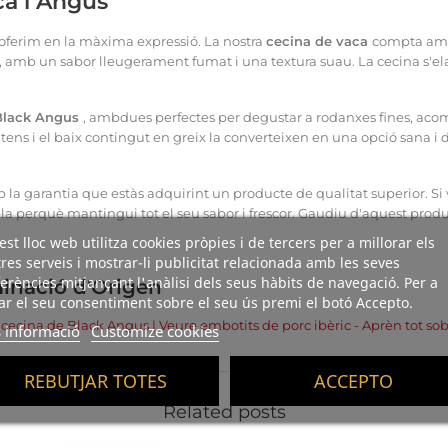
ca i Angus
'oferim en la màxima expressió. La nostra
cecina de vaca
compta am
 amb un sabor lleugerament fumat i una textura suau. La cecina s'elab
Black Angus
, ambdues perfectes per degustar a rodanxes fines, a
ntens i el baix contingut en greix la converteixen en una opció sana i 
a garantia que estàs adquirint un producte de qualitat superior. Si
r-la perquè mantingui tot el seu sabor i frescor. Gaudiu d'aquest prod
st lloc web utilitza cookies pròpies i de tercers per a millorar els
res serveis i mostrar-li publicitat relacionada amb les seves
erències mitjançant l'anàlisi dels seus hàbits de navegació. Per a
inació d'Origen
r el seu consentiment sobre el seu ús premi el botó Accepto.
cecina de Black Angus
|
Veure embotits de porc ibèric
-
Aprèn tot sob
 informació
Customize cookies
REBUTJAR TOTES
ACCEPTO
Related posts