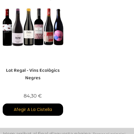
Lot Regal - Vins Ecològics
Negres
Preu
84,30 €
Afegir A La Cistella
Hem arribat al final d'aquesta pàgina.
Tornar al principi