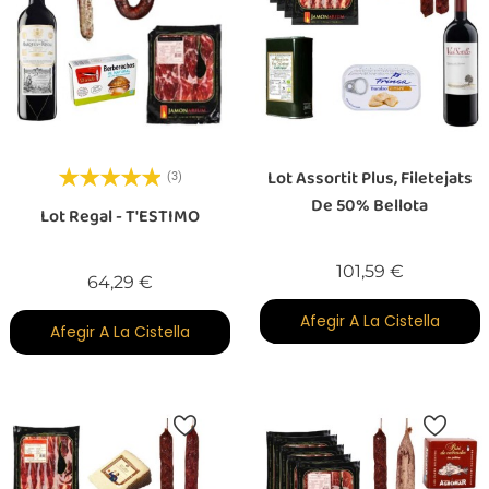
Lot Assortit Plus, Filetejats
(3)
De 50% Bellota
Lot Regal - T'ESTIMO
Preu
101,59 €
Preu
64,29 €
Afegir A La Cistella
Afegir A La Cistella