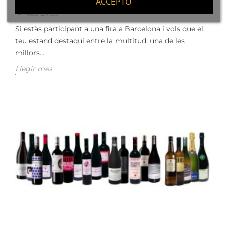
ACCEPTO
483
Liked
Si estàs participant a una fira a Barcelona i vols que el
teu estand destaqui entre la multitud, una de les
millors...
Llegir mes