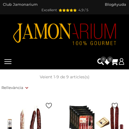
Club Jamonarium
Blog
Ayuda
Excel·lent
4,9 / 5
0
0
Veient 1-9 de 9 articles(s)
Rellevància