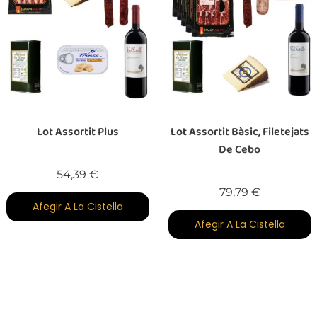
Lot Assortit Plus
Lot Assortit Bàsic, Filetejats
De Cebo
Preu
54,39 €
Preu
79,79 €
Afegir A La Cistella
Afegir A La Cistella
Fuera De Stock