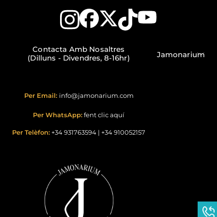
Contacta Amb Nosaltres
Jamonarium
(Dilluns - Divendres, 8-16hr)
Per Email:
info@jamonarium.com
Per WhatsApp:
fent clic aquí
Per Telèfon:
+34 931763594
|
+34 910052157