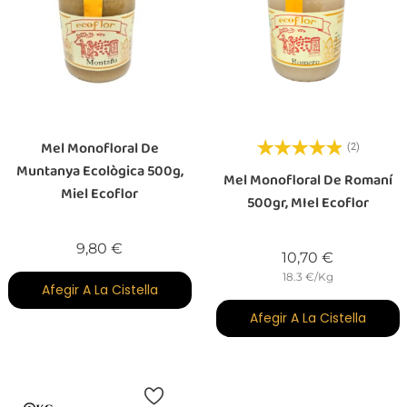
Mel Monofloral De
(2)
Muntanya Ecològica 500g,
Mel Monofloral De Romaní
Miel Ecoflor
500gr, MIel Ecoflor
Preu
9,80 €
Preu
10,70 €
18.3 €/Kg
Afegir A La Cistella
Afegir A La Cistella