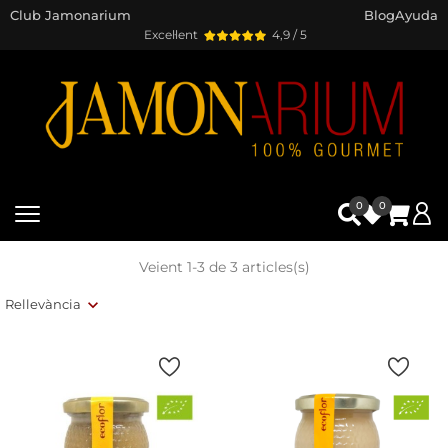
Club Jamonarium
Blog
Ayuda
Excel·lent
4,9 / 5
0
0
Veient 1-3 de 3 articles(s)
Rellevància