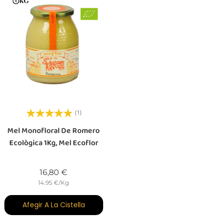
(1)
Mel Monofloral De Romero
Ecològica 1Kg, Mel Ecoflor
Preu
16,80 €
14.95 €/Kg
Afegir A La Cistella