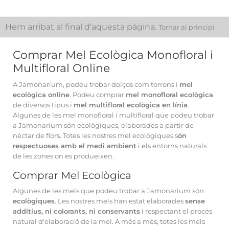
Hem arribat al final d'aquesta pàgina.
Tornar al principi
Comprar Mel Ecològica Monofloral i
Multifloral Online
A Jamonarium, podeu trobar dolços com torrons i
mel
ecològica online
. Podeu comprar
mel monofloral ecològica
de diversos tipus i
mel multifloral ecològica en línia
.
Algunes de les mel monofloral i multifloral que podeu trobar
a Jamonarium són ecològiques, elaborades a partir de
nèctar de flors. Totes les nostres mel ecològiques s
ón
respectuoses amb el medi ambient
i els entorns naturals
de les zones on es produeixen.
Comprar Mel Ecològica
Algunes de les mels que podeu trobar a Jamonarium són
ecològiques
. Les nostres mels han estat elaborades
sense
additius, ni colorants, ni conservants
i respectant el procés
natural d'elaboració de la mel. A més a més, totes les mels