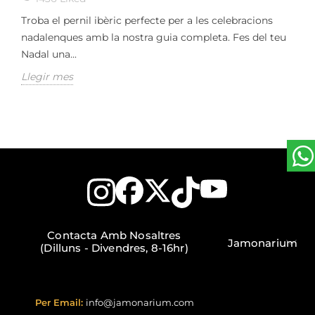
Troba el pernil ibèric perfecte per a les celebracions
nadalenques amb la nostra guia completa. Fes del teu
Nadal una...
Llegir mes
Contacta Amb Nosaltres
Jamonarium
(Dilluns - Divendres, 8-16hr)
Per Email:
info@jamonarium.com