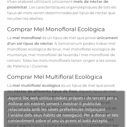
s'han elaborat utilitzant únicament
mels de nèctar de
proximitat
. Les característiques organolèptiques de tots els
tipus de mels venen determinades pel tipus de nèctar que
recullen les abelles.
Comprar Mel Monofloral Ecològica
La
mel monofloral
és un tipus de mel que prové
únicament
d'un sol tipus de nèctar
. A Jamonarium podeu trobar mel
monofloral ecològica de bruc, mel monofloral ecològica de
muntanya, mel monofloral de lavanda i mel monofloral de
romaní. Totes les mels monoflorals tenen origen a les zones
de Palència i Ourense.
Comprar Mel Multifloral Ecològica
La
mel multifloral ecològica
és un tipus de mel que prové
del
nèctar de diferents tipus de flors
. Aquest tipus de mel
ecològica ha estat elaborat a la zona del mediterrani gràcies
Aquest lloc web utilitza cookies pròpies i de tercers per a
a la varietat de flors, plantes i arbustos que existeixen en
millorar els nostres serveis i mostrar-li publicitat
aquests tipus de climes. El nom de mel multifloral prové de
relacionada amb les seves preferències mitjançant
la quantitat de cada tipus de pol·len que hi ha en aquest
l'anàlisi dels seus hàbits de navegació. Per a donar el seu
tipus de mels, encara que la composició de cada tipus pot
consentiment sobre el seu ús premi el botó Accepto.
variar segons l'any i la zona d'elaboració. Es caracteritzen per