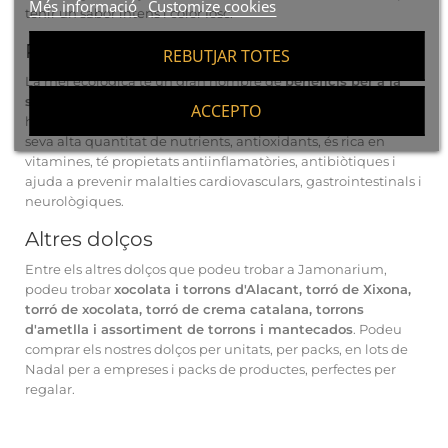
Més informació
Customize cookies
tenir un sabor intens i color fosc.
Per què consumir mel ecològica?
REBUTJAR TOTES
La mel ecològica té un gran nombre de
beneficis per a la
salut
, raó per la qual es recomana el seu consum de manera
ACCEPTO
habitual. Entre els beneficis que té per a la salut, trobem la
seva alta quantitat de nutrients, antioxidants, és rica en
vitamines, té propietats antiinflamatòries, antibiòtiques i
ajuda a prevenir malalties cardiovasculars, gastrointestinals i
neurològiques.
Altres dolços
Entre els altres dolços que podeu trobar a Jamonarium,
podeu trobar
xocolata i torrons d'Alacant, torró de Xixona,
torró de xocolata, torró de crema catalana, torrons
d'ametlla i assortiment de torrons i mantecados
. Podeu
comprar els nostres dolços per unitats, per packs, en lots de
Nadal per a empreses i packs de productes, perfectes per
regalar.