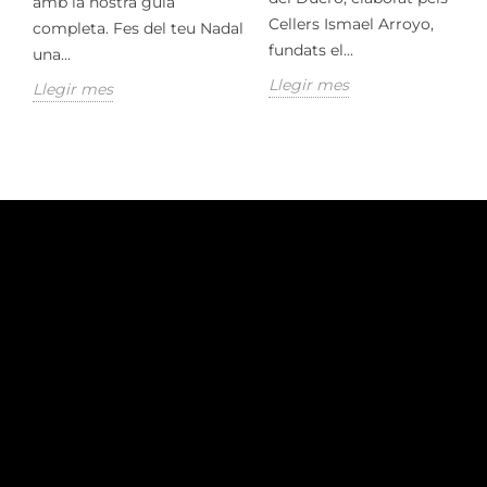
amb la nostra guia
Cellers Ismael Arroyo,
completa. Fes del teu Nadal
fundats el...
una...
Llegir mes
Llegir mes