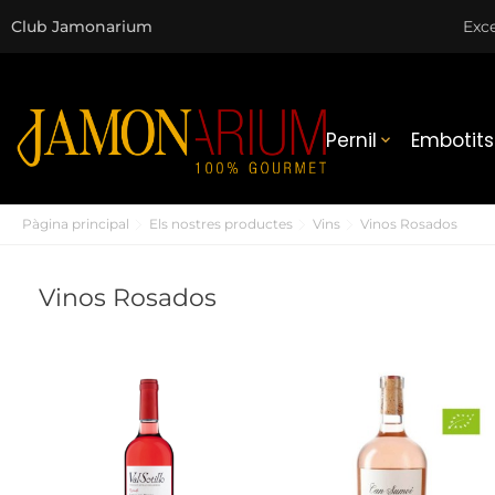
Club Jamonarium
Exce
Pernil
Embotits

Pàgina principal
Els nostres productes
Vins
Vinos Rosados
Vinos Rosados