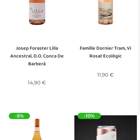
Josep Foraster Lilla
Famille Dornier Tram, Vi
Ancestral, D.O. Conca De
Rosat Ecològic
Barberá
Preu
11,90 €
Preu
14,90 €
-5%
-10%