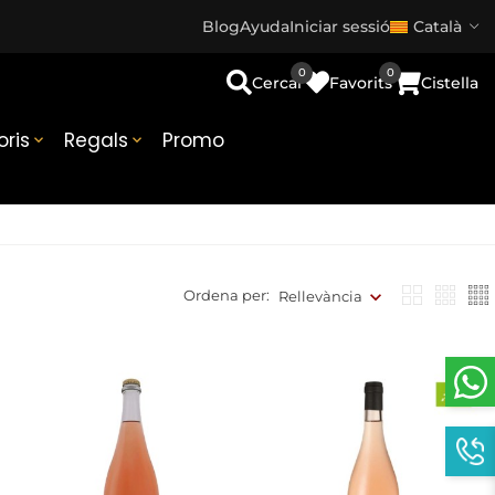
Blog
Ayuda
Iniciar sessió
Català
0
0
Cercar
Favorits
Cistella
ris
Regals
Promo


Ordena per:
Rellevància