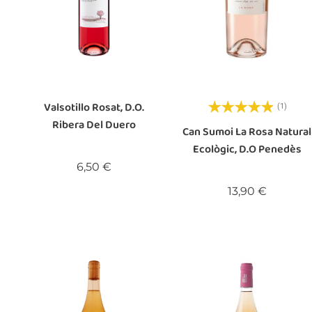
Valsotillo Rosat, D.O.
(1)
Ribera Del Duero
Can Sumoi La Rosa Natural
Ecològic, D.O Penedès
Preu
6,50 €
Preu
13,90 €