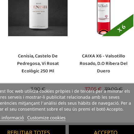
Cenisia, Castelo De
CAIXA X6 - Valsotillo
Pedregosa, Vi Rosat
Rosado, D.O Ribera Del
Ecològic 250 Ml
Duero
Preu
Preu base
Preu
3,90 €
37,05 €
39,00 €
st lloc web utilitza cookies pròpies i de tercers per a millorar els
res serveis i mostrar-li publicitat relacionada amb les seves
erències mitjançant l'anàlisi dels seus hàbits de navegació. Per a
r el seu consentiment sobre el seu ús premi el botó Accepto.
 informació
Customize cookies
i
REBUTJAR TOTES
ACCEPTO