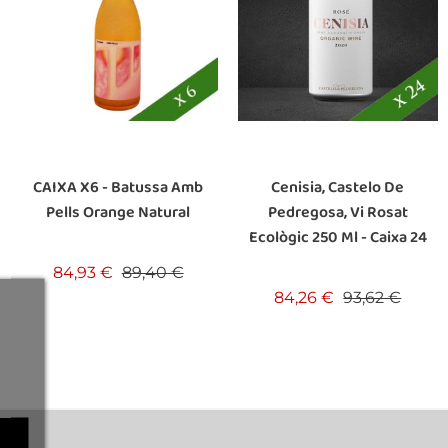
CAIXA X6 - Batussa Amb
Cenisia, Castelo De
Pells Orange Natural
Pedregosa, Vi Rosat
Ecològic 250 Ml - Caixa 24
Preu base
Preu
84,93 €
89,40 €
Preu base
Preu
84,26 €
93,62 €