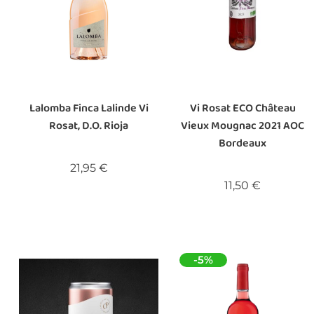
Lalomba Finca Lalinde Vi
Vi Rosat ECO Château
Rosat, D.O. Rioja
Vieux Mougnac 2021 AOC
Bordeaux
Preu
21,95 €
Preu
11,50 €
-5%