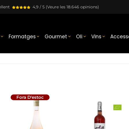
l·lent
4,9 / 5
(Veure les 18.646 opinions)
Formatges
Gourmet
Oli
Vins
Accesso





Fora D'estoc