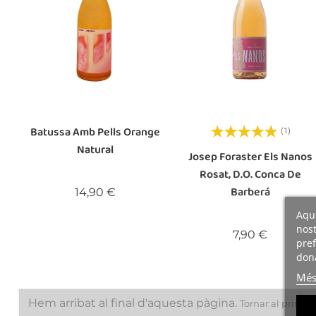
Batussa Amb Pells Orange
(1)
Natural
Josep Foraster Els Nanos
Rosat, D.O. Conca De
Barberá
Preu
14,90 €
Aque
nost
Preu
7,90 €
pref
dona
Més
Hem arribat al final d'aquesta pàgina.
Tornar al princip