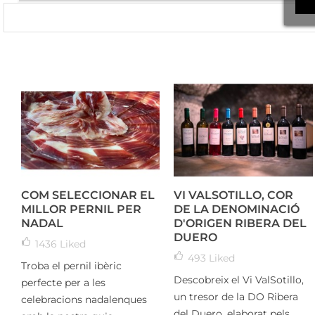
COM SELECCIONAR EL
VI VALSOTILLO, COR
MILLOR PERNIL PER
DE LA DENOMINACIÓ
NADAL
D'ORIGEN RIBERA DEL
DUERO
1436
Liked
493
Liked
Troba el pernil ibèric
Descobreix el Vi ValSotillo,
perfecte per a les
un tresor de la DO Ribera
celebracions nadalenques
del Duero, elaborat pels