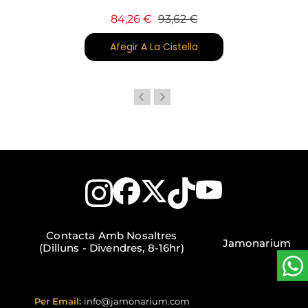
Preu base
Preu
84,26 €
93,62 €
Afegir A La Cistella
Contacta Amb Nosaltres
Jamonarium
(Dilluns - Divendres, 8-16hr)
Per Email:
info@jamonarium.com