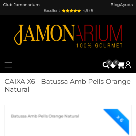
Club Jamonarium
Blog
Ayuda
Excel·lent
4,9 / 5
0
0
CAIXA X6 - Batussa Amb Pells Orange
Natural
Batussa Amb Pells Orange Natural
x 6