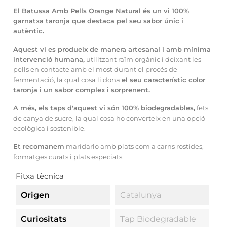
El Batussa Amb Pells Orange Natural és un vi 100%
garnatxa taronja que destaca pel seu sabor únic i
autèntic.
Aquest vi es produeix de manera artesanal i amb mínima
intervenció humana,
utilitzant raïm orgànic i deixant les
pells en contacte amb el most durant el procés de
fermentació, la qual cosa li dona
el seu característic color
taronja i un sabor complex i sorprenent.
A més, els taps d'aquest vi són 100% biodegradables,
fets
de canya de sucre, la qual cosa ho converteix en una opció
ecològica i sostenible.
Et recomanem
maridarlo amb plats com a carns rostides,
formatges curats i plats especiats.
Fitxa tècnica
Origen
Catalunya
Curiositats
Tap Biodegradable