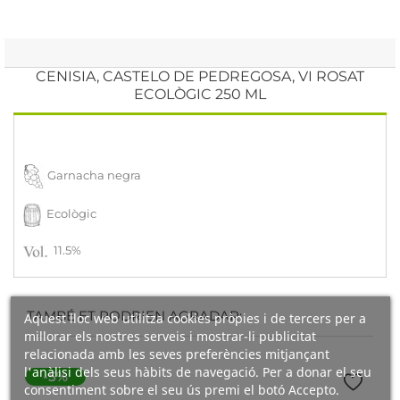
CENISIA, CASTELO DE PEDREGOSA, VI ROSAT
ECOLÒGIC 250 ML
Garnacha negra
Ecològic
11.5%
TAMBÉ ET PODRIEN AGRADAR:
Aquest lloc web utilitza cookies pròpies i de tercers per a
millorar els nostres serveis i mostrar-li publicitat
relacionada amb les seves preferències mitjançant
l'anàlisi dels seus hàbits de navegació. Per a donar el seu
-5%
consentiment sobre el seu ús premi el botó Accepto.