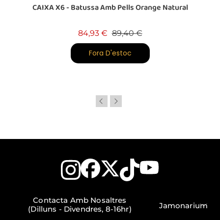
CAIXA X6 - Batussa Amb Pells Orange Natural
Preu base
Preu
84,93 €
89,40 €
Fora D'estoc
Contacta Amb Nosaltres
Jamonarium
(Dilluns - Divendres, 8-16hr)