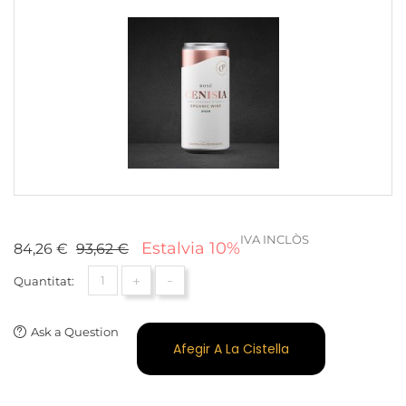
IVA INCLÒS
Estalvia 10%
84,26 €
93,62 €
+
-
Quantitat:
Ask a Question
Afegir A La Cistella