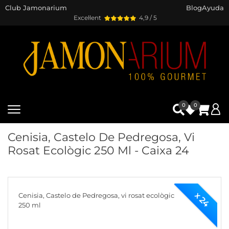
Club Jamonarium
Blog
Ayuda
Excel·lent
4,9 / 5
0
0
Cenisia, Castelo De Pedregosa, Vi
Rosat Ecològic 250 Ml - Caixa 24
x 24
Cenisia, Castelo de Pedregosa, vi rosat ecològic
250 ml