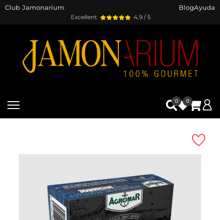
Club Jamonarium
Blog
Ayuda
Excel·lent
4,9 / 5
0
0