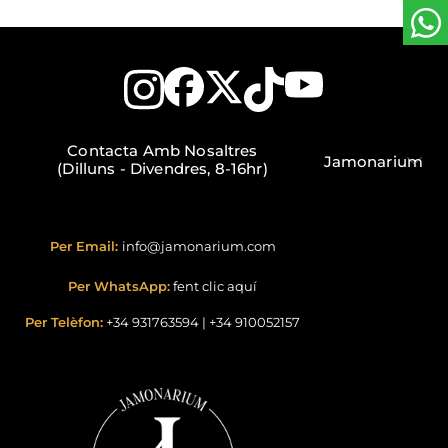
Contacta Amb Nosaltres
Jamonarium
(Dilluns - Divendres, 8-16hr)
Per Email:
info@jamonarium.com
Per WhatsApp:
fent clic aquí
Per Telèfon:
+34 931763594
|
+34 910052157