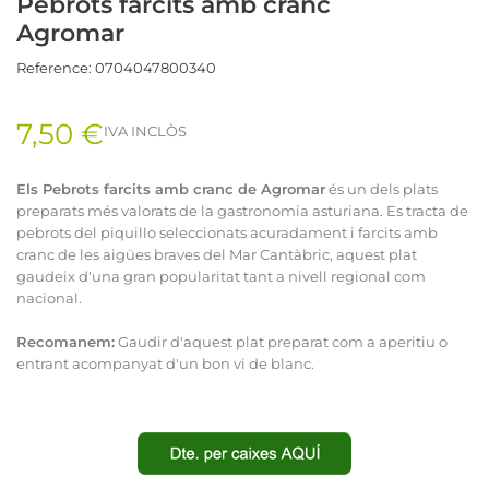
Pebrots farcits amb cranc
Agromar
Reference:
0704047800340
7,50 €
IVA INCLÒS
Els Pebrots farcits amb cranc de Agromar
és un dels plats
preparats més valorats de la gastronomia asturiana. Es tracta de
pebrots del piquillo seleccionats acuradament i farcits amb
cranc de les aigües braves del Mar Cantàbric, aquest plat
gaudeix d'una gran popularitat tant a nivell regional com
nacional.
Recomanem:
Gaudir d'aquest plat preparat com a aperitiu o
entrant acompanyat d'un
bon vi de blanc.