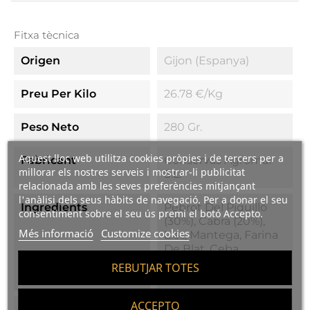
Fitxa tècnica
Origen
Gijon (Espanya)
Preu Per Kilo
26.78 €/kg
Peso Neto
280 Gr.
Aquest lloc web utilitza cookies pròpies i de tercers per a
Fabricant
Conservas Agromar
millorar els nostres serveis i mostrar-li publicitat
S.L.
relacionada amb les seves preferències mitjançant
l'anàlisi dels seus hàbits de navegació. Per a donar el seu
Ingredients
Pebrot Del Piquillo
consentiment sobre el seu ús premi el botó Accepto.
(30%), Cabra (20%),
Més informació
Customize cookies
Llet, Mantega, Farina
De Blat, Ceba,
Tomàquet, Oli D'oliva,
REBUTJAR TOTES
Vi Blanc I Sal
ACCEPTO
Valors Nutricionals
Valor Energètic