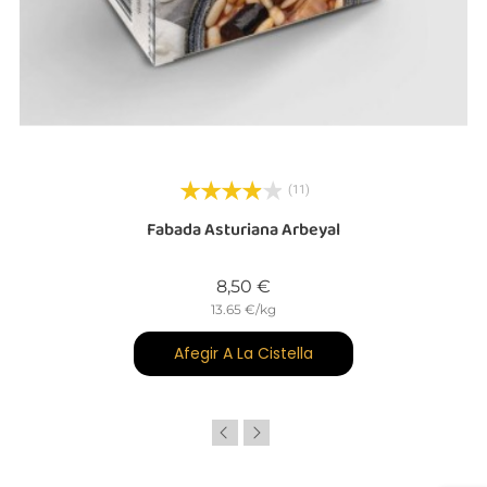
(11)
Fabada Asturiana Arbeyal
Preu
8,50 €
13.65 €/kg
Afegir A La Cistella