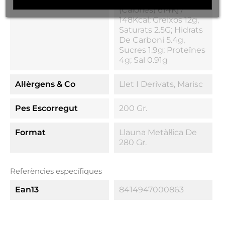
(calories) 614Kj /
148Kcal; Greixos 12g,
Saturats 2.5G; Hidrats
De Carboni 5.4g,
Sucres 1.9g; Proteïnes
4g; Sal 0.91g
Al·lèrgens & Co
Llet I Derivats, Marisc
Pes Escorregut
200 Gr.
Format
Llauna Metàl·lica De
280 Gr.
Referències específiques
Ean13
8414947000863