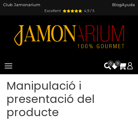
Club Jamonarium
Blog
Ayuda
Excel·lent
4,9 / 5
0
0
Manipulació i
presentació del
producte