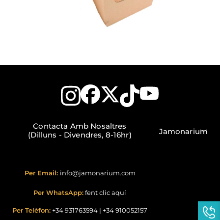
Contacta Amb Nosaltres
Jamonarium
(Dilluns - Divendres, 8-16hr)
Per Email:
info@jamonarium.com
Per WhatsApp:
fent clic aquí
Per Telèfon:
+34 931763594
|
+34 910052157