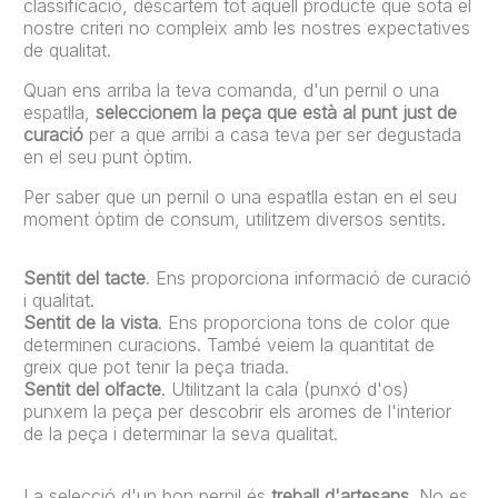
classificació, descartem tot aquell producte que sota el
nostre criteri no compleix amb les nostres expectatives
de qualitat.
Quan ens arriba la teva comanda, d'un pernil o una
espatlla,
seleccionem la peça que està al punt just de
curació
per a que arribi a casa teva per ser degustada
en el seu punt òptim.
Per saber que un pernil o una espatlla estan en el seu
moment òptim de consum, utilitzem diversos sentits.
Sentit del tacte
. Ens proporciona informació de curació
i qualitat.
Sentit de la vista
. Ens proporciona tons de color que
determinen curacions. També veiem la quantitat de
greix que pot tenir la peça triada.
Sentit del olfacte
. Utilitzant la cala (punxó d'os)
punxem la peça per descobrir els aromes de l'interior
de la peça i determinar la seva qualitat.
La selecció d'un bon pernil és
treball d'artesans
. No es