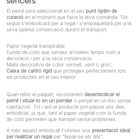
sencers
El pernil serà seleccionat en el seu
punt òptim de
curació
en el moment que facis la teva comanda. Tot
seguit s'embolicarà per a regal i s'empaquetarà per a la
seva òptima conservació durant el transport.
Paper vegetal transpirable.
Funda de cotó que serveix al mateix temps com a
decoració i per a la seva conservació.
Malla decorativa de color vermell, verd o groc..
Caixa de cartró rígid
que protegeix perfectament tots
els productes en el seu interior
Quan rebis el paquet, recomanem
desembolicar el
pernil i situar-lo en un perniler
o penjat en un lloc sense
calefacció. Tot i així el producte pot passar uns dies
embolicat, ja que, tant el paper vegetal com la funda
de cotó permeten que transpiri sense problemes.
A més aquest embolcall t'ofereix una
presentació ideal
per realitzar un regal
per "llepar-se els dits".