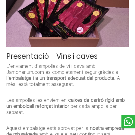
Presentació - Vins i caves
L'enviament d'ampolles de vi i cava amb
Jamonarium.com és completament segur gràcies a
l
'embalatge i a un transport adequat del producte
. A
més, està totalment assegurat.
Les ampolles les enviem en
caixes de cartró rígid amb
un embolcall reforçat interior
per cada ampolla per
separat.
Aquest embalatge està aprovat per la
nostra empresa
de missatgeria
amb el que el seu contingut serà