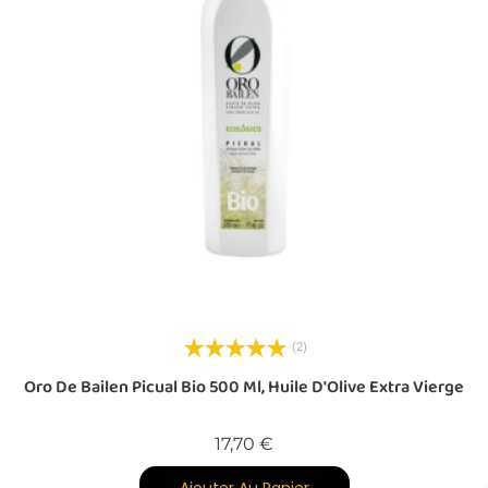
a
(2)
Oro De Bailen Picual Bio 500 Ml, Huile D'Olive Extra Vierge
O
Prix
17,70 €
Ajouter Au Panier