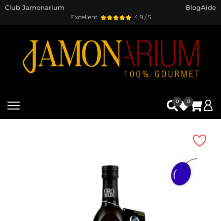
Club Jamonarium
Blog
Aide
Excellent
4,9 / 5
0
0