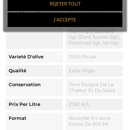
REJETER TOUT
Valeurs
Valeur Énergétique:
Nutritionnelles
824 KCal, 3389 KJ,
J'ACCEPTE
Lipides 91,4gr (dont
16,1gr Saturés Et Gras
Trans 0gr), Glucides
0gr (dont Sucres 0gr),
Protéines 0gr, Sel 0gr.
Varieté D'olive
100% Picual
Qualité
Extra Virgin
Conservation
Tenir Éloigné De La
Chaleur Et Du Soleil
Prix Per Litre
27.60 €/l
Format
Bouteille En Verre
Foncé De 500 Ml