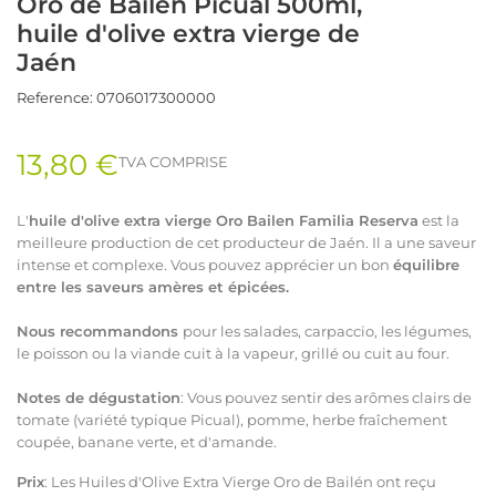
Oro de Bailen Picual 500ml,
huile d'olive extra vierge de
Jaén
Reference:
0706017300000
13,80 €
TVA COMPRISE
L'
huile
d'olive extra vierge
Oro Bailen Familia Reserva
est la
meilleure
production de
cet producteur de Jaén
.
Il
a une saveur
intense et complexe
.
Vous pouvez
apprécier
un bon
équilibre
entre les saveurs
amères
et
épicées.
Nous recommandons
pour les salades
,
carpaccio
, les légumes,
le poisson
ou
la viande
cuit à la vapeur
,
grillé
ou cuit au four
.
Notes de dégustation
:
Vous pouvez
sentir des
arômes
clairs
de
tomate
(variété
typique
Picual
), pomme,
herbe
fraîchement
coupée
,
banane
verte
,
et d'amande
.
Prix
: Les Huiles d'Olive Extra Vierge Oro de Bailén ont reçu