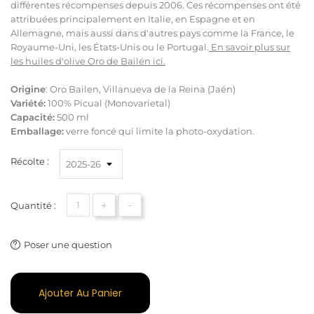
différentes récompenses depuis 2006. Ces récompenses ont été
attribuées principalement en Italie, en Espagne et en
Allemagne, mais aussi dans d'autres pays comme la France, le
Royaume-Uni, les États-Unis ou le Portugal.
En savoir plus sur
les huiles d'olive Oro de Bailén ici
.
Origine
:
Oro
Bailen
,
Villanueva de
la Reina
(
Jaén)
Variété:
100
%
Picual
(
Monovarietal)
Capacité:
500 ml
Emballage:
verre foncé
qui
limite
la photo-oxydation
.
Récolte :
+
-
Quantité :
Poser une question
Ajouter Au Panier