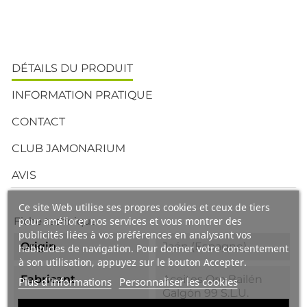
DÉTAILS DU PRODUIT
INFORMATION PRATIQUE
CONTACT
CLUB JAMONARIUM
AVIS
Ce site Web utilise ses propres cookies et ceux de tiers
pour améliorer nos services et vous montrer des
Fiche technique
publicités liées à vos préférences en analysant vos
Origin
Jaén (Espagne)
habitudes de navigation. Pour donner votre consentement
à son utilisation, appuyez sur le bouton Accepter.
Fabricant
Aceites Oro Bailén
Plus d'informations
Personnaliser les cookies
Galgón 99 S.L.U.