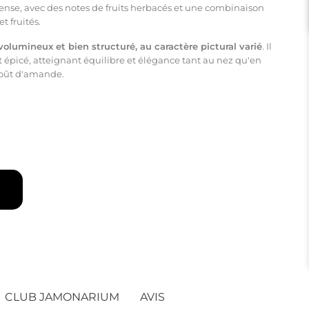
ense, avec des notes de fruits herbacés et une combinaison
 fruités.
s, volumineux et bien structuré, au caractère pictural varié
. Il
épicé, atteignant équilibre et élégance tant au nez qu'en
goût d'amande.
CLUB JAMONARIUM
AVIS