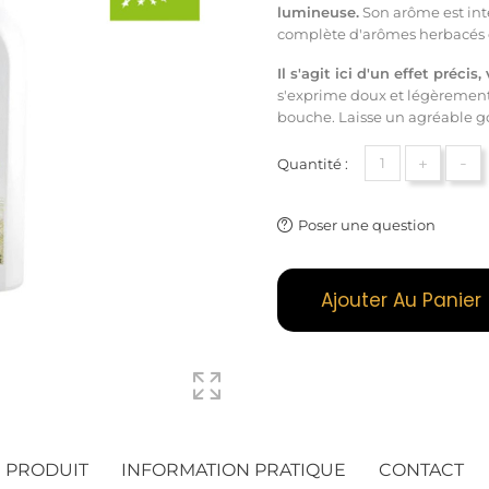
lumineuse.
Son arôme est int
complète d'arômes herbacés et
Il s'agit ici d'un effet préci
s'exprime doux et légèrement 
bouche. Laisse un agréable 
+
-
Quantité :
Poser une question
Ajouter Au Panier
U PRODUIT
INFORMATION PRATIQUE
CONTACT