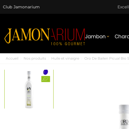
Club Jamonarium
Excel
Jambon
Charc

Accueil
Nos produits
Huile et vinaigre
Oro De Bailen Picual Bio 5