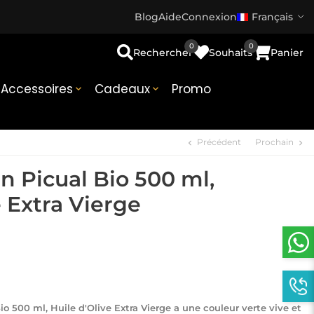
Blog
Aide
Connexion
Français
0
0
Rechercher
Souhaits
Panier
Accessoires
Cadeaux
Promo


Précédent
Prochain
chevron_left
chevron_right
n Picual Bio 500 ml,
e Extra Vierge
io 500 ml, Huile d'Olive Extra Vierge a une couleur verte vive et