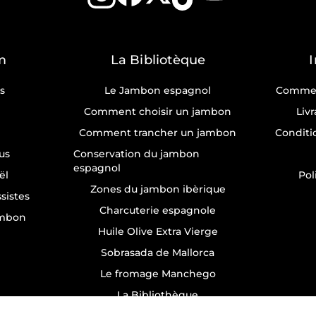
m
La Bibliotèque
s
Le Jambon espagnol
Commen
Comment choisir un jambon
Liv
Comment trancher un jambon
Conditi
us
Conservation du jambon
espagnol
ël
Pol
Zones du jambon ibèrique
sistes
Charcuterie espagnole
ambon
Huile Olive Extra Vierge
Sobrasada de Mallorca
Le fromage Manchego
La Bibliothèque