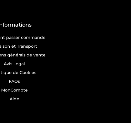
Informations
t passer commande
raison et Transport
ons générals de vente
Avis Legal
itique de Cookies
FAQs
MonCompte
Aide