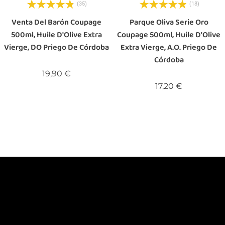
(35)
(18)
Venta Del Barón Coupage
Parque Oliva Serie Oro
500ml, Huile D'Olive Extra
Coupage 500ml, Huile D'Olive
Vierge, DO Priego De Córdoba
Extra Vierge, A.O. Priego De
Córdoba
Prix
19,90 €
Prix
17,20 €