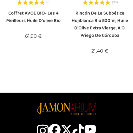
(3)
(33)
Coffret AVOE BIO- Les 4
Rincón De La Subbética
Meilleurs Huile D'olive Bio
Hojiblanca Bio 500ml, Huile
D'Olive Extra Vierge, A.O.
Priego De Córdoba
Prix
61,90 €
Prix
21,40 €