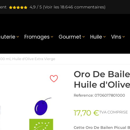
lent
4,9 / 5
(Voir les 18.646 commentaires)
uterie
Fromages
Gourmet
Huile
Vins





00 ml, Huile d'Olive Extra Vierge
Oro De Baile
Huile d'Oliv
Reference:
0706017801000
17,70 €
TVA COMPRISE
Cette Oro De Bailen Picual B