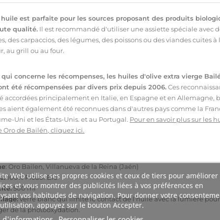
 huile est parfaite pour les sources proposant des produits biolog
ute qualité.
Il est recommandé d'utiliser une assiette spéciale avec 
s, des carpaccios, des légumes, des poissons ou des viandes cuites à 
, au grill ou au four.
 qui concerne les récompenses, les huiles d'olive extra vierge Bail
ont été récompensées par divers prix depuis 2006.
Ces reconnaissa
té accordées principalement en Italie, en Espagne et en Allemagne, 
les aient également été reconnues dans d'autres pays comme la Franc
me-Uni et les États-Unis. et au Portugal.
Pour en savoir plus sur les h
e Oro de Bailén, cliquez ici.
ne
:
Oro
Bailen
,
Villanueva de
la Reina
(
Jaén)
ite Web utilise ses propres cookies et ceux de tiers pour améliorer
é:
100
%
Picual
Bio
ices et vous montrer des publicités liées à vos préférences en
ité:
500 ml
ysant vos habitudes de navigation. Pour donner votre consenteme
lage:
verre blanc qui limite le contact de l'huile avec la lumière pour
utilisation, appuyez sur le bouton Accepter.
ger de la photooxydation.
s d'informations
Personnaliser les cookies