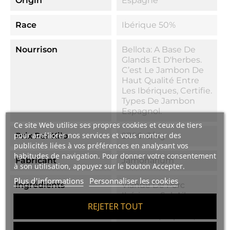
Origin
Espagne
Race
Ibérique 50%
Nourrison
Bellota: A Base De
Glands Et D'herbes.
C’est Le Jambon De
Haut Qualité Entre
Les Ibériques, Certifie.
Types De Jambon
Espagnol.
Ce site Web utilise ses propres cookies et ceux de tiers
pour améliorer nos services et vous montrer des
Prix Par Kilo
27.90 €/kg
publicités liées à vos préférences en analysant vos
habitudes de navigation. Pour donner votre consentement
Fabricant
Jamonarium
à son utilisation, appuyez sur le bouton Accepter.
Plus d'informations
Personnaliser les cookies
Ingrédients
Viande De Porc
Ibérique, Sel, Ail,
Origan, Noix
REJETER TOUT
Muscade, Paprika,
Dextrine, Dextrose,