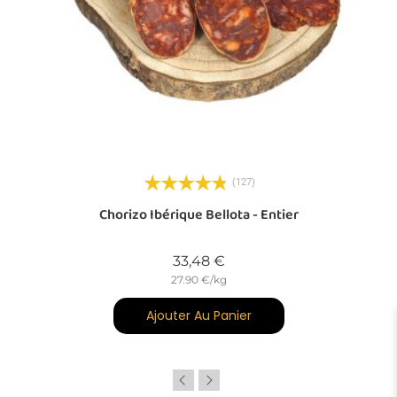
(127)
Chorizo Ibérique Bellota - Entier
Prix
33,48 €
27.90 €/kg
Ajouter Au Panier