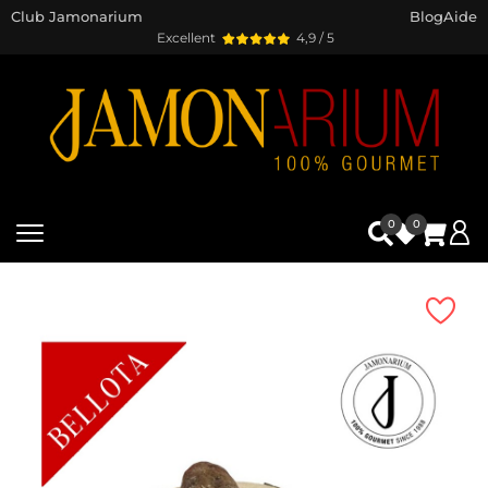
Club Jamonarium
Blog
Aide
Excellent
4,9 / 5
0
0