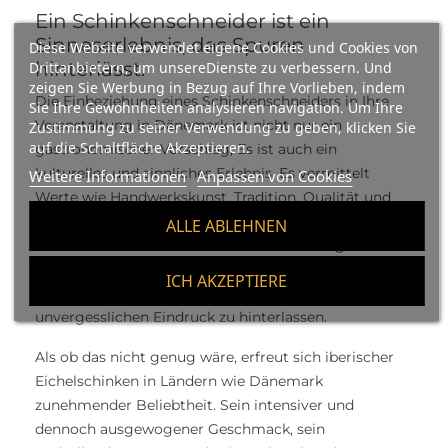
Ein Schinkenschneider ist ein
Sinneserlebnis, das Spuren
Diese Website verwendet eigene Cookies und Cookies von
hinterlässt.
Drittanbietern, um unsereDienste zu verbessern. Und
zeigen Sie Werbung in Bezug auf Ihre Vorlieben, indem
Die Einbeziehung eines Schinkenschneiders in Ihre
Sie Ihre Gewohnheiten analysieren navigation. Um Ihre
Veranstaltung in Dänemark ist nicht nur ein
Zustimmung zu seiner Verwendung zu geben, klicken Sie
auf die Schaltfläche Akzeptieren.
gastronomischer Vorschlag; Es ist auch ein
kulturelles und sinnliches Erlebnis. Es vermittelt
Weitere Informationen
Anpassen von Cookies
Werte wie Handwerkskunst, Tradition, Qualität und
Leidenschaft für gute Produkte. In einem Land, in
ALLE ABLEHNEN
dem Details den Unterschied machen und gut
umgesetzte Innovationen großen Wert legen, kann
ICH AKZEPTIERE
Ihnen diese Erfahrung dabei helfen, einen
unvergesslichen Eindruck zu hinterlassen.
Als ob das nicht genug wäre, erfreut sich iberischer
Eichelschinken in Ländern wie Dänemark
zunehmender Beliebtheit. Sein intensiver und
dennoch ausgewogener Geschmack, sein