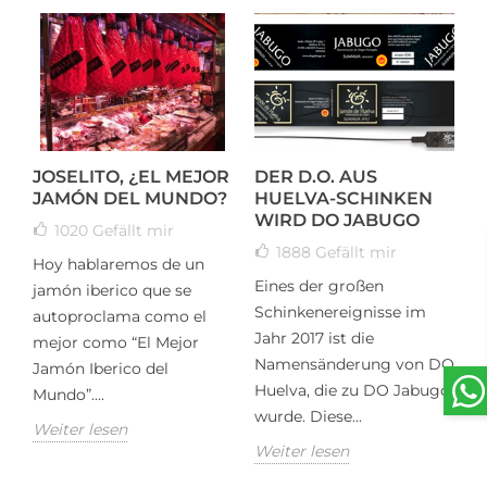
JOSELITO, ¿EL MEJOR
DER D.O. AUS
T
JAMÓN DEL MUNDO?
HUELVA-SCHINKEN
I
WIRD DO JABUGO
K
1020
Gefällt mir
1888
Gefällt mir
Hoy hablaremos de un
Eines der großen
T
jamón iberico que se
Schinkenereignisse im
h
n
autoproclama como el
Jahr 2017 ist die
m
r
mejor como “El Mejor
Namensänderung von DO
t
Jamón Iberico del
Huelva, die zu DO Jabugo
T
Mundo”....
wurde. Diese...
W
Weiter lesen
Weiter lesen