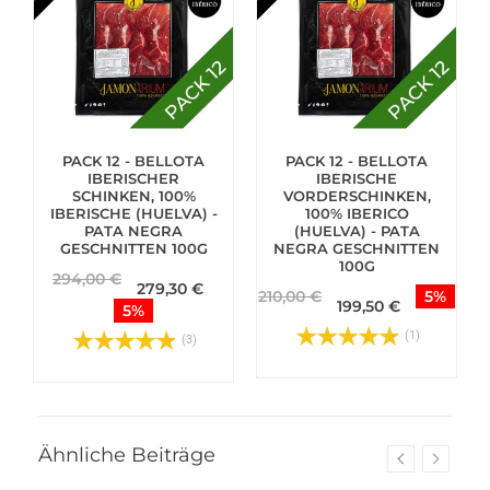
PACK 12 - BELLOTA
PACK 12 - BELLOTA
G
IBERISCHER
IBERISCHE
SCHINKEN, 100%
VORDERSCHINKEN,
IBERISCHE (HUELVA) -
100% IBERICO
PATA NEGRA
(HUELVA) - PATA
GESCHNITTEN 100G
NEGRA GESCHNITTEN
100G
294,00 €
279,30 €
210,00 €
5%
199,50 €
5%
(1)
(3)
Ähnliche Beiträge