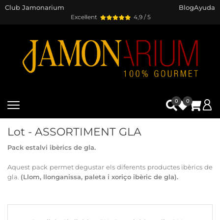
Club Jamonarium
Blog
Ayuda
Excel·lent
4,9 / 5
0
0
Lot - ASSORTIMENT GLA
Pack estalvi ibèrics de gla.
Aquest pack permet degustar els diferents productes ibèrics de
gla.
(Llom, llonganissa, paleta i xoriço ibèric de gla).