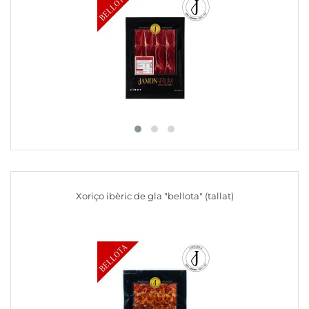
Xoriço ibèric de gla "bellota" (tallat)