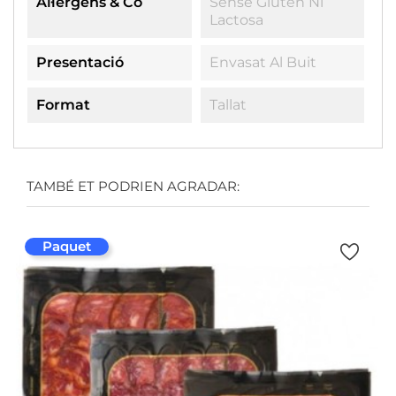
Al·lèrgens & Co
Sense Gluten Ni
Lactosa
Presentació
Envasat Al Buit
Format
Tallat
TAMBÉ ET PODRIEN AGRADAR:
Paquet