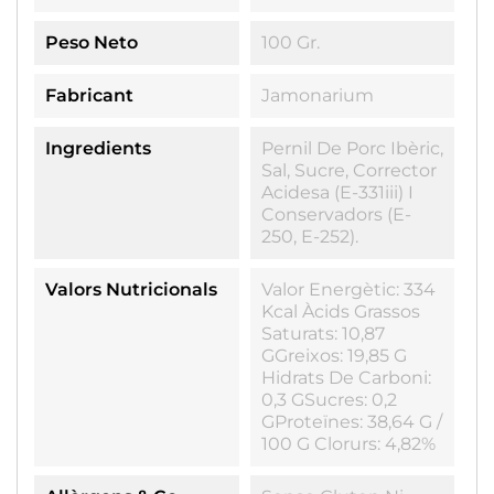
Peso Neto
100 Gr.
Fabricant
Jamonarium
Ingredients
Pernil De Porc Ibèric,
Sal, Sucre, Corrector
Acidesa (E-331iii) I
Conservadors (E-
250, E-252).
Valors Nutricionals
Valor Energètic: 334
Kcal Àcids Grassos
Saturats: 10,87
GGreixos: 19,85 G
Hidrats De Carboni:
0,3 GSucres: 0,2
GProteïnes: 38,64 G /
100 G Clorurs: 4,82%