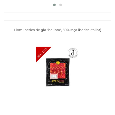
Llom Ibérico de gla "bellota", 50% raça ibèrica (tallat)