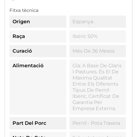
Fitxa tècnica
Origen
Espanya
Raça
Ibéric 50%
Curació
Més De 36 Mesos
Alimentació
Gla: A Base De Glans
I Pastures. És El De
Màxima Qualitat
Entre Els Diferents
Tipus De Pernil
Ibèric, Certificat De
Garantia Per
Empresa Externa.
Part Del Porc
Pernil - Pota Trasera