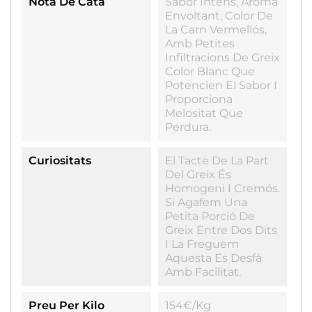
Nota De Cata
Sabor Intens, Aroma
Envoltant, Color De
La Carn Vermellós,
Amb Petites
Infiltracions De Greix
Color Blanc Que
Potencien El Sabor I
Proporciona
Melositat Que
Perdura.
Curiositats
El Tacte De La Part
Del Greix És
Homogeni I Cremós.
Si Agafem Una
Petita Porció De
Greix Entre Dos Dits
I La Freguem
Aquesta Es Desfà
Amb Facilitat.
Preu Per Kilo
154€/kg