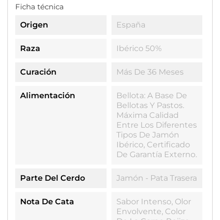
Ficha técnica
Origen
España
Raza
Ibérico 50%
Curación
Más De 36 Meses
Alimentación
Bellota: A Base De
Bellotas Y Pastos.
Máxima Calidad
Entre Los Diferentes
Tipos De Jamón
Ibérico, Certificado
De Garantía Externo.
Parte Del Cerdo
Jamón - Pata Trasera
Nota De Cata
Sabor Intenso, Olor
Envolvente, Color