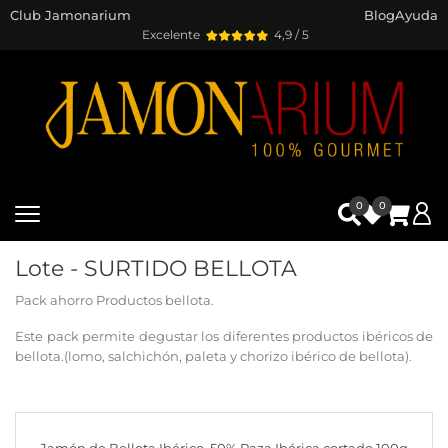
Club Jamonarium
Blog
Ayuda
Excelente
4,9 / 5
0
0
Lote - SURTIDO BELLOTA
Pack ahorro Productos bellota.
Este pack permite degustar los diferentes productos ibéricos de
bellota.(lomo, salchichón, paleta y chorizo ibérico de bellota).
Jamón de Bellota Ibérico, 50% Raza Ibérica cortado 100g