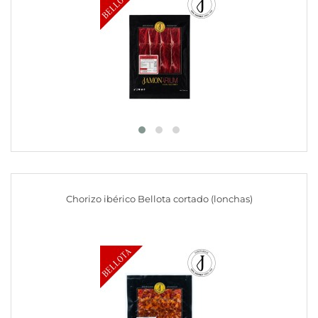
Chorizo ibérico Bellota cortado (lonchas)