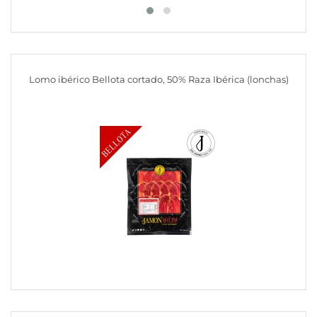
Lomo ibérico Bellota cortado, 50% Raza Ibérica (lonchas)