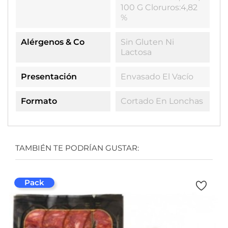
100 G Cloruros:4,82
%
Alérgenos & Co
Sin Gluten Ni
Lactosa
Presentación
Envasado El Vacío
Formato
Cortado En Lonchas
TAMBIÉN TE PODRÍAN GUSTAR:
Pack