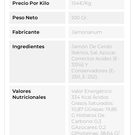
Precio Por Kilo
154€/kg
Peso Neto
100 Gr.
Fabricante
Jamonarium
Ingredientes
Jamón De Cerdo
Ibérico, Sal, Azúcar,
Corrector Acidez (E-
331iii) Y
Conservadores (E-
250, E-252).
Valores
Valor Energético:
Nutricionales
334 Kcal Ácidos
Grasos Saturados:
10,87 GGrasas: 19,85
G Hidratos De
Carbono: 0,3
GAzúcares: 0,2
GProteínas: 38,64 G/