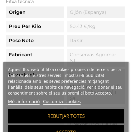
Fitxa tècnica
Origen
Gijón (Espanya)
Preu Per Kilo
50.43 €/kg
Peso Neto
115 Gr.
Fabricant
Conservas Agromar
S.L.
Aquest lloc web utilitza cookies pròpies i de tercers per a
Ingredients
Ous De Lluç
millorar els nostres serveis i mostrar-li publicitat
(Merluccius
relacionada amb les seves preferències mitjançant
Merluccius) (68%), Oli
l'anàlisi dels seus hàbits de navegació. Per a donar el seu
D'oliva, Bitxo (0,1%) I
consentiment sobre el seu ús premi el botó Accepto.
Sal.
Més informació
Customize cookies
Valors Nutricionals
Valors Nutricionals:
REBUTJAR TOTES
636 KJ / 152 Kcal,
Greixos: 8.5g (de Les
Quals Saturats 1.8g),