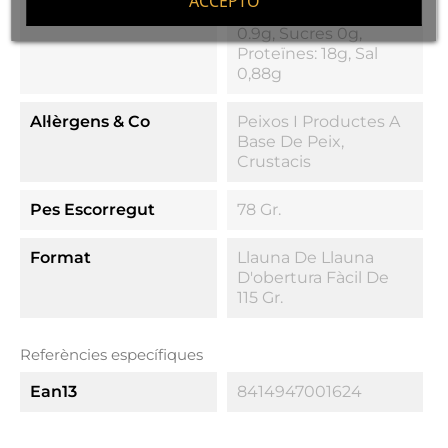
ACCEPTO
Hidrats De Carboni:
0.9g, Sucres 0g,
Proteïnes: 18g, Sal
0,88g
Al·lèrgens & Co
Peixos I Productes A
Base De Peix,
Crustacis
Pes Escorregut
78 Gr.
Format
Llauna De Llauna
D'obertura Fàcil De
115 Gr.
Referències específiques
Ean13
8414947001624