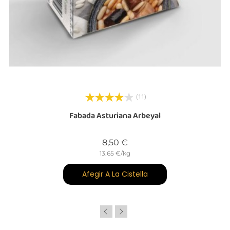
(11)
Fabada Asturiana Arbeyal
Preu
8,50 €
13.65 €/kg
Afegir A La Cistella