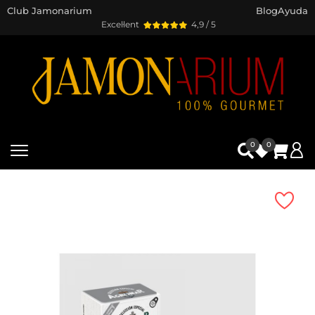
Club Jamonarium
Blog
Ayuda
Excel·lent
4,9 / 5
0
0