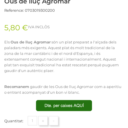
Ous de lluç Agromar
Reference:
0703019300200
5,80 €
IVA INCLÒS
Els
Ous de lluç Agromar
són un plat preparat a l'alçada dels
paladars més exigents. Aquest plat és molt tradicional de la
zona de la mar cantàbric i de el nord d'Espanya, i és
extensament conegut nacional i internacionalment. Aquest
plat tan exquisit tradicional ha estat rescatat perquè puguem
gaudir d'un autèntic plaer.
Recomanem
gaudir de les Ous de lluç Agromar com a aperitiu
o entrant acompanyat d'un bon vi blanc.
+
-
Quantitat: