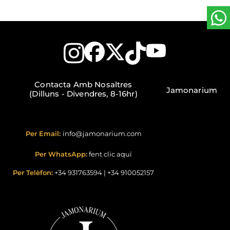
Contacta Amb Nosaltres
Jamonarium
(Dilluns - Divendres, 8-16hr)
Per Email:
info@jamonarium.com
Per WhatsApp:
fent clic aquí
Per Telèfon:
+34 931763594
|
+34 910052157