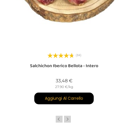
(84)
Salchichon Iberico Bellota - Intero
Prezzo
33,48 €
27.90 €/kg
Aggiungi Al Carrello