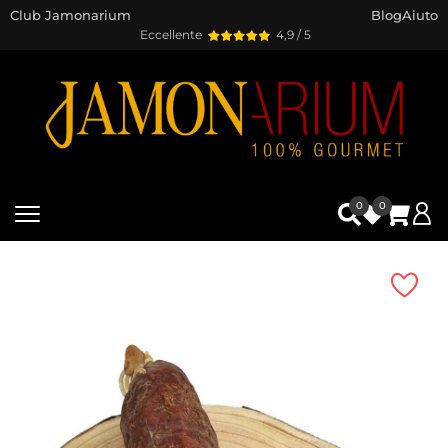
Club Jamonarium
Blog
Aiuto
Eccellente
4,9 / 5
0
0