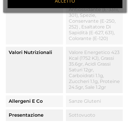
ACCETTO
E Iii, 451i, 452ii),
Antiossidante (E-331ii,
301), Spezie,
Conservante (E-250,
252) , Esaltatore Di
Sapidità (E-627, 631),
Colorante (E-120)
Valori Nutrizionali
Valore Energetico 423
Kcal (1752 KJ), Grassi
35.6gr, Acidi Grassi
Saturi 12gr,
Carboidrati 1.1g,
Zuccheri 1.1g, Proteine
24.5gr, Sale 1.2gr
Allergeni E Co
Sanze Gluteni
Presentazione
Sottovuoto