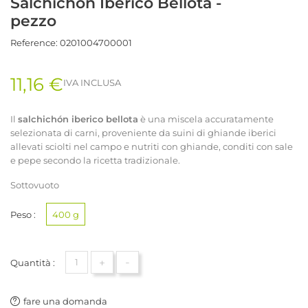
Salchichón Ibérico Bellota -
pezzo
Reference:
0201004700001
11,16 €
IVA INCLUSA
Il
salchichón iberico bellota
è una miscela accuratamente
selezionata di carni, proveniente da suini di ghiande iberici
allevati sciolti nel campo e nutriti con ghiande, conditi con sale
e pepe secondo la ricetta tradizionale.
Sottovuoto
Peso :
400 g
+
-
Quantità :
fare una domanda