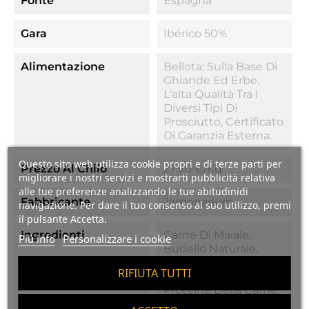
Fonte
Espagna
Gara
Ibérico 50%
Alimentazione
Bellota: Sulla Base Di
Ghiande Ed Erbe.
L'alta Qualità Tra I
Diversi Tipi Di
Prosciutto, Certificato
Di Garanzia Esterna.
Questo sito web utilizza cookie propri e di terze parti per
Prezzo Al Chilo
27.90 €/kg
migliorare i nostri servizi e mostrarti pubblicità relativa
alle tue preferenze analizzando le tue abitudinidi
Fabbricante
Jamonarium
navigazione. Per dare il tuo consenso al suo utilizzo, premi
il pulsante Accetta.
Ingredienti
Carne Di Maiale,
Piú info
Personalizzare i cookie
Budello Naturale,
Sale, Destrina,
RIFIUTA TUTTI
Destrosio, Zucchero,
Proteine Della Carne,
Emulsionante (E-450i