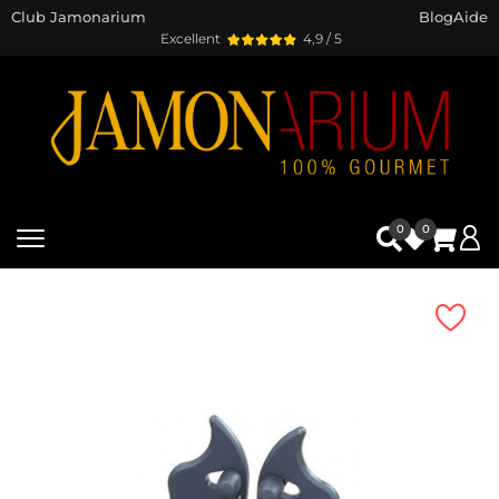
Club Jamonarium
Blog
Aide
Excellent
4,9 / 5
0
0