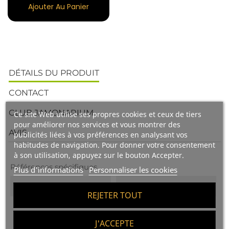
Ajouter Au Panier
DÉTAILS DU PRODUIT
CONTACT
CLUB JAMONARIUM
Ce site Web utilise ses propres cookies et ceux de tiers
pour améliorer nos services et vous montrer des
AVIS
publicités liées à vos préférences en analysant vos
habitudes de navigation. Pour donner votre consentement
à son utilisation, appuyez sur le bouton Accepter.
Références spécifiques
Plus d'informations
Personnaliser les cookies
EAN13
8421002610004
REJETER TOUT
J'ACCEPTE